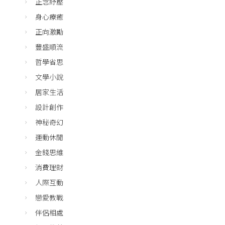
正念紓壓
身心療癒
正向激勵
豐盛順流
哲學省思
文學小說
居家生活
設計創作
神秘奇幻
運動休閒
金錢思維
消費理財
人際互動
戀愛教戰
伴侶相處