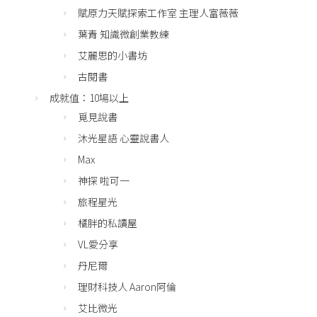
賦原力天賦探索工作室 主理人富薇薇
葉青 知識微創業教練
艾麗思的小書坊
古閱書
成就值：10場以上
覓見說書
沐光星語 心靈說書人
Max
神探 啦可一
旅程星光
橘胖的私讀屋
VL愛分享
丹尼爾
理財科技人 Aaron阿倫
艾比微光