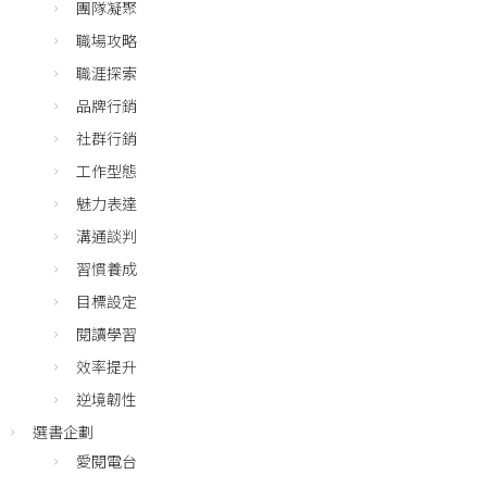
團隊凝聚
職場攻略
職涯探索
品牌行銷
社群行銷
工作型態
魅力表達
溝通談判
習慣養成
目標設定
閱讀學習
效率提升
逆境韌性
選書企劃
愛閱電台