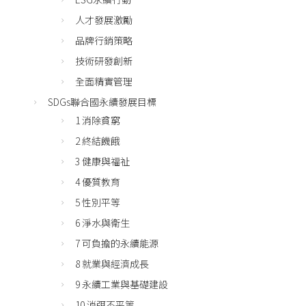
人才發展激勵
品牌行銷策略
技術研發創新
全面精實管理
SDGs聯合國永續發展目標
1 消除貧窮
2 終結饑餓
3 健康與福祉
4 優質教育
5 性別平等
6 淨水與衛生
7 可負擔的永續能源
8 就業與經濟成長
9 永續工業與基礎建設
10 消弭不平等