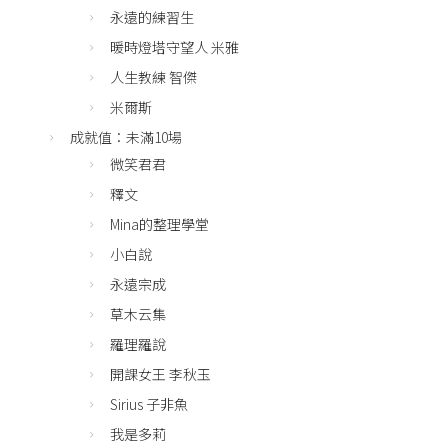
永遠的練習生
暖時燈塔守望人 米雅
人生教練 智傑
米爾斯
成就值：未滿10場
微笑君君
釋文
Mina的整理學堂
小白說
永遠宗成
草木云集
羅理羅說
開課女王 李秋玉
Sirius 子非魚
我是多莉