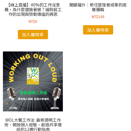
【線上直播】40%的工作沒意
關鍵躍升：新任管理者成事的底
義，為什麼還搶著做？論狗屁工
層邏輯
作的出現與勞動價值的再思
NT$
100
NT$
0
加入購物車
加入購物車
WOL大聲工作法: 最新透明工作
術，開放個人經驗，創造共享連
結的12週行動指南