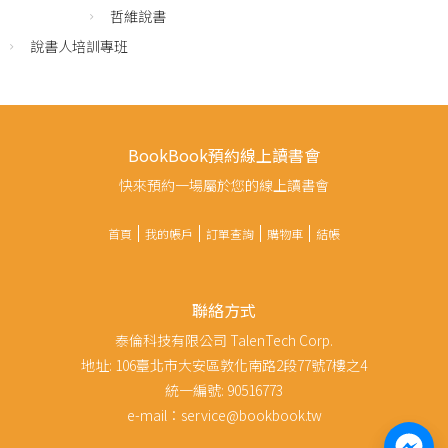
哲維說書
說書人培訓專班
BookBook預約線上讀書會
快來預約一場屬於您的線上讀書會
首頁
我的帳戶
訂單查詢
購物車
結帳
聯絡方式
泰倫科技有限公司 TalenTech Corp.
地址: 106臺北市大安區敦化南路2段77號7樓之4
統一編號: 90516773
e-mail：service@bookbook.tw