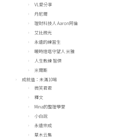
VL愛分享
丹尼爾
理財科技人 Aaron阿倫
艾比微光
永遠的練習生
暖時燈塔守望人 米雅
人生教練 智傑
米爾斯
成就值：未滿10場
微笑君君
釋文
Mina的整理學堂
小白說
永遠宗成
草木云集