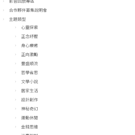
影音回放專區
合作夥伴募集說明會
主題類型
心靈探索
正念紓壓
身心療癒
正向激勵
豐盛順流
哲學省思
文學小說
居家生活
設計創作
神秘奇幻
運動休閒
金錢思維