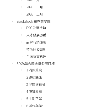
2026十一月
2026十二月
BookBook 布克商學院
ESG永續行動
人才發展激勵
品牌行銷策略
技術研發創新
全面精實管理
SDGs聯合國永續發展目標
1 消除貧窮
2 終結饑餓
3 健康與福祉
4 優質教育
5 性別平等
6 淨水與衛生