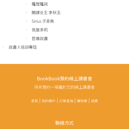
羅理羅說
開課女王 李秋玉
Sirius 子非魚
我是多莉
哲維說書
說書人培訓專班
BookBook預約線上讀書會
快來預約一場屬於您的線上讀書會
首頁
我的帳戶
訂單查詢
購物車
結帳
聯絡方式