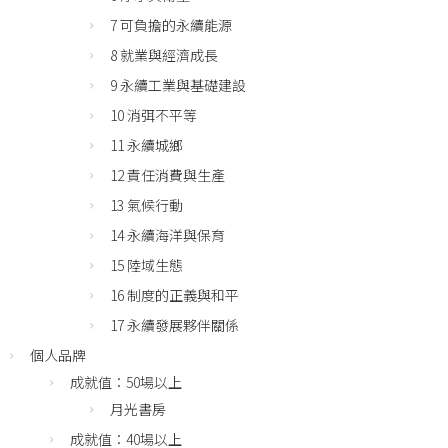
7 可負擔的永續能源
8 就業與經濟成長
9 永續工業與基礎建設
10 消弭不平等
11 永續城鄉
12 責任消費與生產
13 氣候行動
14 永續海洋與保育
15 陸域生態
16 制度的正義與和平
17 永續發展夥伴關係
個人品牌
成就值：50場以上
月光書房
成就值：40場以上