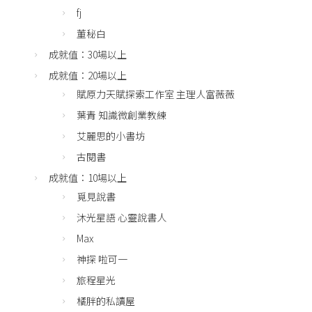
fj
董秘白
成就值：30場以上
成就值：20場以上
賦原力天賦探索工作室 主理人富薇薇
葉青 知識微創業教練
艾麗思的小書坊
古閱書
成就值：10場以上
覓見說書
沐光星語 心靈說書人
Max
神探 啦可一
旅程星光
橘胖的私讀屋