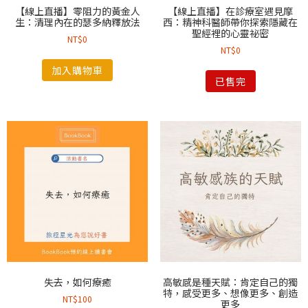
【線上直播】零阻力的黃金人
【線上直播】在診療室遇見摩
生：清理內在的瑟多納釋放法
西：精神科醫師帶你探索隱藏在
聖經裡的心靈祕密
NT$
0
NT$
0
加入購物車
已售完
失去，如何療癒
高敏感是種天賦：肯定自己的獨
特，感受更多、想像更多、創造
NT$
100
更多