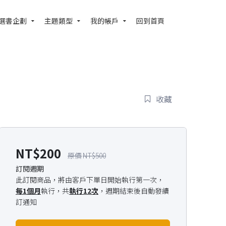
選書企劃
主題類型
我的帳戶
回到首頁
收藏
NT$
200
NT$
500
訂閱週期
此訂閱商品，將由客戶下單日開始執行第一次，
每1個月
執行，共
執行12次
，週期結束後自動發續
訂通知