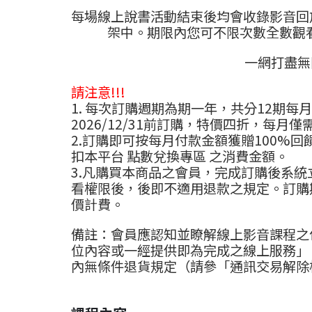
每場線上說書活動結束後均會收錄影音回
架中。期限內您可不限次數全數觀
一網打盡無
請注意!!!
1. 每次訂購週期為期一年，共分12期每月
2026/12/31前訂購，特價四折，每月僅
2.訂購即可按每月付款金額獲贈100%
扣本平台
點數兌換專區
之消費金額。
3.凡購買本商品之會員，完成訂購後系
看權限後，後即不適用退款之規定。訂購
價計費。
備註：會員應認知並瞭解線上影音課程之
位內容或一經提供即為完成之線上服務」
內無條件退貨規定（請參「通訊交易解除