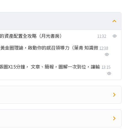
下的資產配置全攻略（月光書房）
11:32
黃金圈理論，啟動你的感召領導力（葉青 知識微
12:38
張圖X15分鐘， 文章、簡報，圖解一次到位，讓輸
13:15