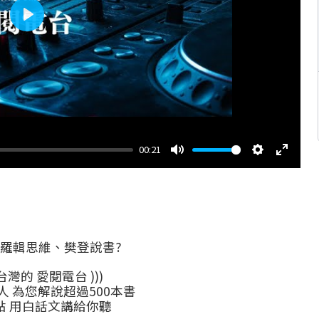
Play
00:21
Mute
Settings
Enter
fullscr
 羅輯思維、樊登說書?
自台灣的 愛閱電台 )))
人 為您解說超過500本書
點 用白話文講給你聽