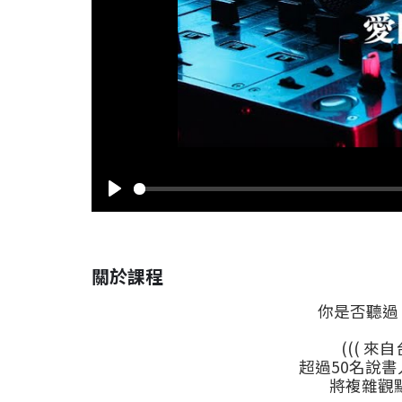
Play
關於課程
你是否聽過
((( 來
超過50名說書
將複雜觀