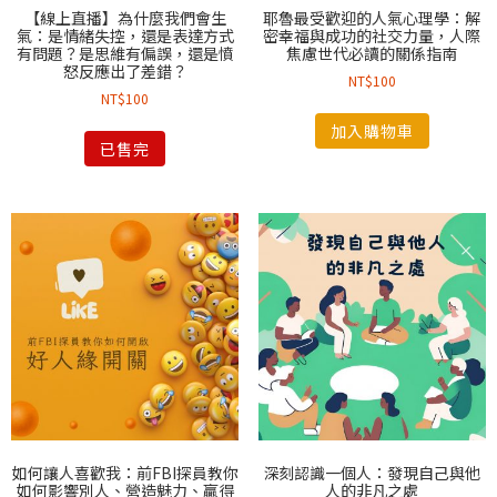
【線上直播】為什麼我們會生
耶魯最受歡迎的人氣心理學：解
氣：是情緒失控，還是表達方式
密幸福與成功的社交力量，人際
有問題？是思維有偏誤，還是憤
焦慮世代必讀的關係指南
怒反應出了差錯？
NT$
100
NT$
100
加入購物車
已售完
如何讓人喜歡我：前FBI探員教你
深刻認識一個人：發現自己與他
如何影響別人、營造魅力、贏得
人的非凡之處