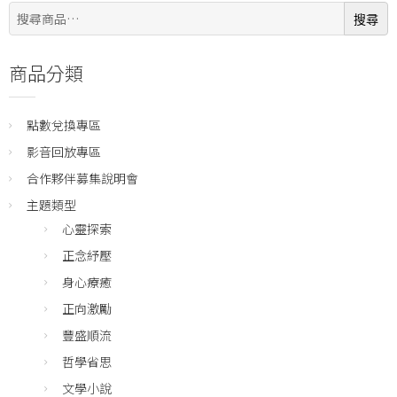
搜
搜尋
尋:
商品分類
點數兌換專區
影音回放專區
合作夥伴募集說明會
主題類型
心靈探索
正念紓壓
身心療癒
正向激勵
豐盛順流
哲學省思
文學小說