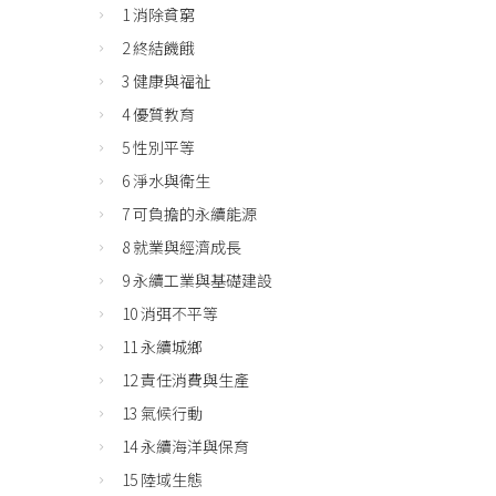
1 消除貧窮
2 終結饑餓
3 健康與福祉
4 優質教育
5 性別平等
6 淨水與衛生
7 可負擔的永續能源
8 就業與經濟成長
9 永續工業與基礎建設
10 消弭不平等
11 永續城鄉
12 責任消費與生產
13 氣候行動
14 永續海洋與保育
15 陸域生態