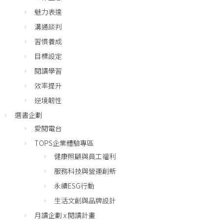
魅力表達
溝通談判
習慣養成
目標設定
閱讀學習
效率提升
逆境韌性
選書企劃
愛閱電台
TOPS企業體驗專區
健康照顧與員工福利
服務科技與營運創新
永續ESG行動
生活文創與品牌設計
月讀企劃 x 閱讀計畫