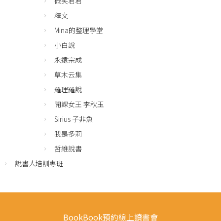
微笑君君
釋文
Mina的整理學堂
小白說
永遠宗成
草木云集
羅理羅說
開課女王 李秋玉
Sirius 子非魚
我是多莉
哲維說書
說書人培訓專班
BookBook預約線上讀書會