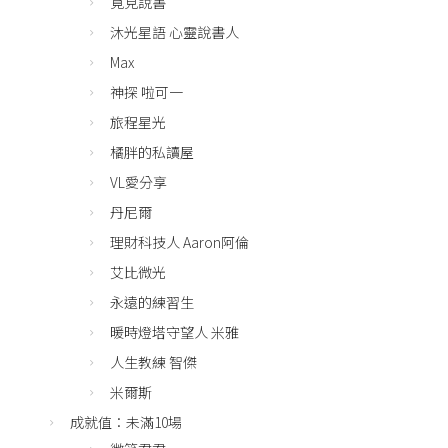
覓見說書
沐光星語 心靈說書人
Max
神探 啦可一
旅程星光
橘胖的私讀屋
VL愛分享
丹尼爾
理財科技人 Aaron阿倫
艾比微光
永遠的練習生
暖時燈塔守望人 米雅
人生教練 智傑
米爾斯
成就值：未滿10場