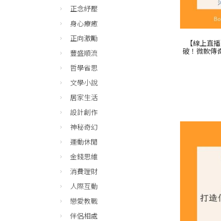
正念紓壓
身心療癒
正向激勵
【線上直播
破！微軟傳
豐盛順流
哲學省思
文學小說
居家生活
設計創作
神秘奇幻
運動休閒
金錢思維
消費理財
人際互動
戀愛教戰
伴侶相處