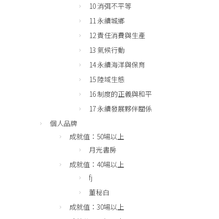
10 消弭不平等
11 永續城鄉
12 責任消費與生產
13 氣候行動
14 永續海洋與保育
15 陸域生態
16 制度的正義與和平
17 永續發展夥伴關係
個人品牌
成就值：50場以上
月光書房
成就值：40場以上
fj
董秘白
成就值：30場以上