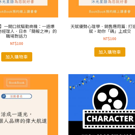
】一開口就驅動商機：一語爆
天賦優勢心理學．銷售應用篇 : 打
奇經理人．日本「簡報之神」的
賦，助你「碼」上成交
職場對話力
NT$
100
NT$
100
加入購物車
加入購物車