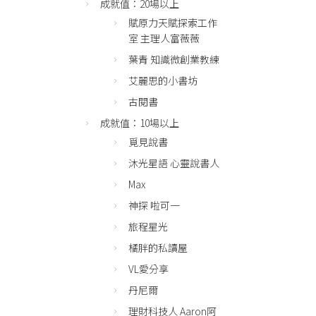
成就值：20場以上
賦原力天賦探索工作
室 主理人富薇薇
葉青 知識微創業教練
艾麗思的小書坊
古閱書
成就值：10場以上
覓見說書
沐光星語 心靈說書人
Max
神探 啦可一
旅程星光
橘胖的私讀屋
VL愛分享
丹尼爾
理財科技人 Aaron阿