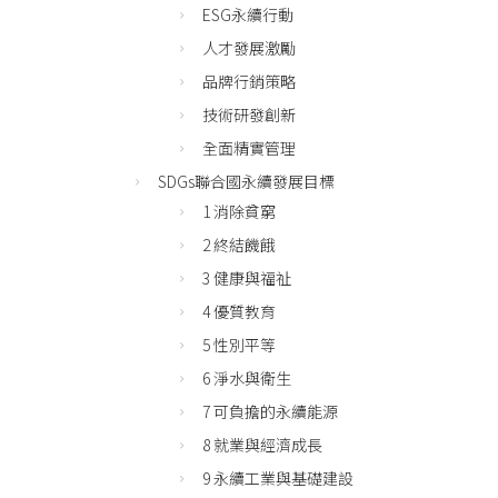
ESG永續行動
人才發展激勵
品牌行銷策略
技術研發創新
全面精實管理
SDGs聯合國永續發展目標
1 消除貧窮
2 終結饑餓
3 健康與福祉
4 優質教育
5 性別平等
6 淨水與衛生
7 可負擔的永續能源
8 就業與經濟成長
9 永續工業與基礎建設