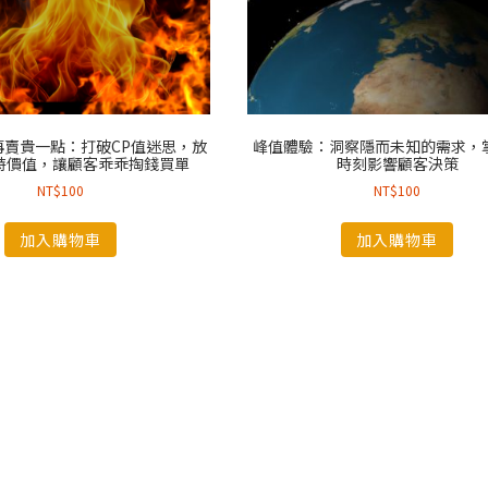
再賣貴一點：打破CP值迷思，放
峰值體驗：洞察隱而未知的需求，
特價值，讓顧客乖乖掏錢買單
時刻影響顧客決策
NT$
100
NT$
100
加入購物車
加入購物車