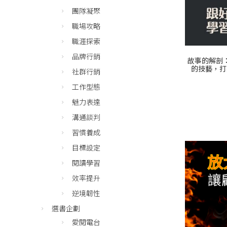
團隊凝聚
職場攻略
職涯探索
品牌行銷
故事的解剖
的技藝，打
社群行銷
工作型態
魅力表達
溝通談判
習慣養成
目標設定
閱讀學習
效率提升
逆境韌性
選書企劃
愛閱電台