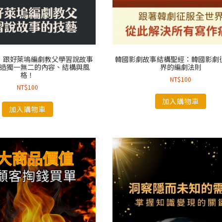
：跟好萊塢編劇教父學習說故事
韓國影劇故事結構聖經：韓國影劇
造獨一無二的內容、結構與風
界的編劇法則
格！
NT$
100
NT$
100
加入購物車
加入購物車