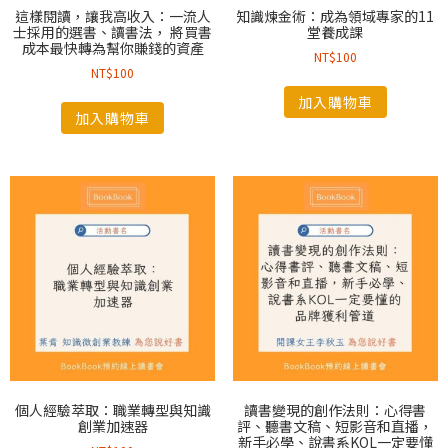
這樣閱讀，讓我高收入：一流人
知識煉金術：成為領域專家的11
士採用的選書、讀書法， 將買書
堂養成課
成本最快轉為幫你賺錢的資產
NT$
100
NT$
100
加入購物車
加入購物車
個人經驗萃取：職業轉型與知識
讀書變現的創作法則：心得書
創業加速器
評、聽書文稿、短影音和直播，
新手必學、說書系KOL一定要懂