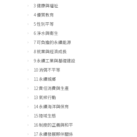
3 健康與福祉
4 優質教育
5 性別平等
6 淨水與衛生
7 可負擔的永續能源
8 就業與經濟成長
9 永續工業與基礎建設
10 消弭不平等
11 永續城鄉
12 責任消費與生產
13 氣候行動
14 永續海洋與保育
15 陸域生態
16 制度的正義與和平
17 永續發展夥伴關係