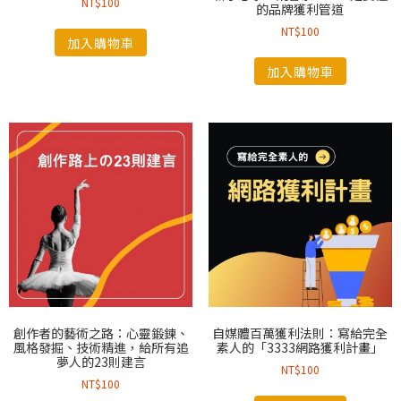
NT$
100
的品牌獲利管道
NT$
100
加入購物車
加入購物車
創作者的藝術之路：心靈鍛鍊、
自媒體百萬獲利法則：寫給完全
風格發掘、技術精進，給所有追
素人的「3333網路獲利計畫」
夢人的23則建言
NT$
100
NT$
100