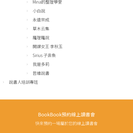
Mina的整理學堂
小白說
永遠宗成
草木云集
羅理羅說
開課女王 李秋玉
Sirius 子非魚
我是多莉
哲維說書
說書人培訓專班
BookBook預約線上讀書會
快來預約一場屬於您的線上讀書會