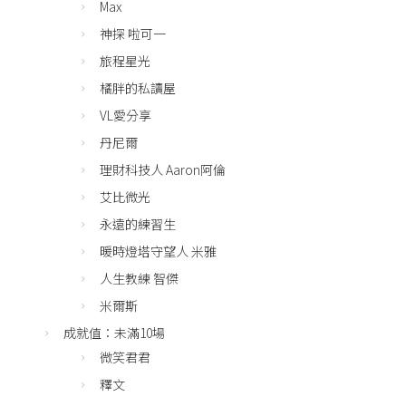
Max
神探 啦可一
旅程星光
橘胖的私讀屋
VL愛分享
丹尼爾
理財科技人 Aaron阿倫
艾比微光
永遠的練習生
暖時燈塔守望人 米雅
人生教練 智傑
米爾斯
成就值：未滿10場
微笑君君
釋文