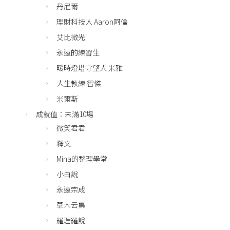
丹尼爾
理財科技人 Aaron阿倫
艾比微光
永遠的練習生
暖時燈塔守望人 米雅
人生教練 智傑
米爾斯
成就值：未滿10場
微笑君君
釋文
Mina的整理學堂
小白說
永遠宗成
草木云集
羅理羅說