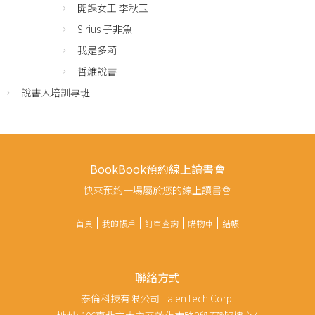
開課女王 李秋玉
Sirius 子非魚
我是多莉
哲維說書
說書人培訓專班
BookBook預約線上讀書會
快來預約一場屬於您的線上讀書會
首頁
我的帳戶
訂單查詢
購物車
結帳
聯絡方式
泰倫科技有限公司 TalenTech Corp.