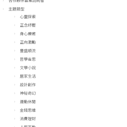
合作夥伴募集說明會
主題類型
心靈探索
正念紓壓
身心療癒
正向激勵
豐盛順流
哲學省思
文學小說
居家生活
設計創作
神秘奇幻
運動休閒
金錢思維
消費理財
人際互動