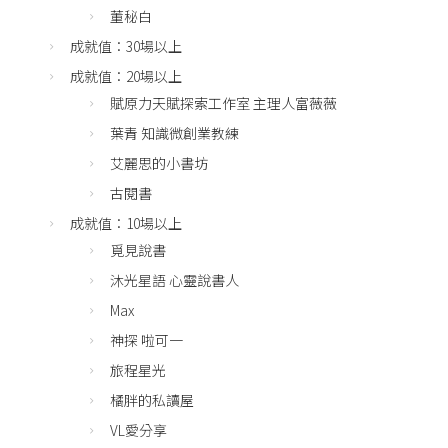
董秘白
成就值：30場以上
成就值：20場以上
賦原力天賦探索工作室 主理人富薇薇
葉青 知識微創業教練
艾麗思的小書坊
古閱書
成就值：10場以上
覓見說書
沐光星語 心靈說書人
Max
神探 啦可一
旅程星光
橘胖的私讀屋
VL愛分享