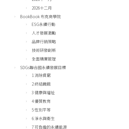
2026十二月
BookBook 布克商學院
ESG永續行動
人才發展激勵
品牌行銷策略
技術研發創新
全面精實管理
SDGs聯合國永續發展目標
1 消除貧窮
2 終結饑餓
3 健康與福祉
4 優質教育
5 性別平等
6 淨水與衛生
7 可負擔的永續能源