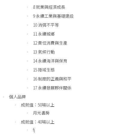
8 就業與經濟成長
9 永續工業與基礎建設
10 消弭不平等
11 永續城鄉
12 責任消費與生產
13 氣候行動
14 永續海洋與保育
15 陸域生態
16 制度的正義與和平
17 永續發展夥伴關係
個人品牌
成就值：50場以上
月光書房
成就值：40場以上
fj