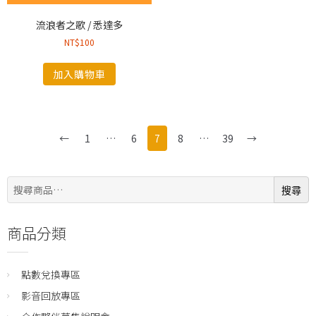
流浪者之歌 / 悉達多
NT$
100
加入購物車
←
1
…
6
7
8
…
39
→
搜
搜尋
尋:
商品分類
點數兌換專區
影音回放專區