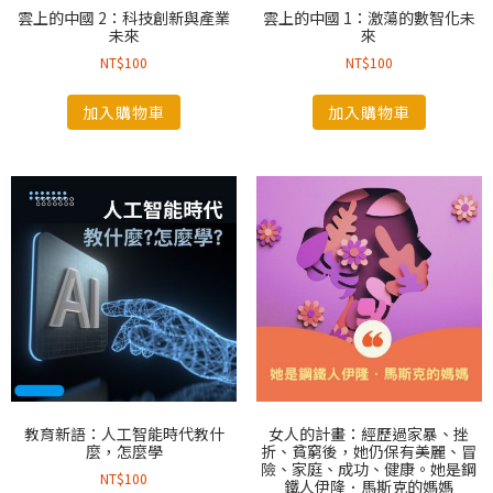
雲上的中國 2：科技創新與產業
雲上的中國 1：激蕩的數智化未
未來
來
NT$
100
NT$
100
加入購物車
加入購物車
教育新語：人工智能時代教什
女人的計畫：經歷過家暴、挫
麼，怎麼學
折、貧窮後，她仍保有美麗、冒
險、家庭、成功、健康。她是鋼
NT$
100
鐵人伊隆．馬斯克的媽媽