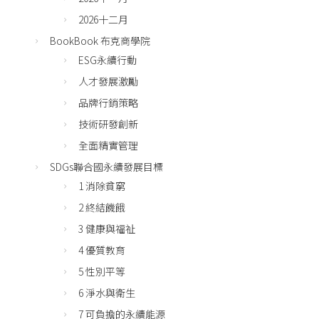
2026十二月
BookBook 布克商學院
ESG永續行動
人才發展激勵
品牌行銷策略
技術研發創新
全面精實管理
SDGs聯合國永續發展目標
1 消除貧窮
2 終結饑餓
3 健康與福祉
4 優質教育
5 性別平等
6 淨水與衛生
7 可負擔的永續能源