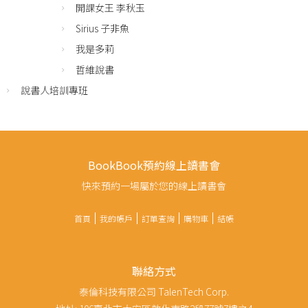
開課女王 李秋玉
Sirius 子非魚
我是多莉
哲維說書
說書人培訓專班
BookBook預約線上讀書會
快來預約一場屬於您的線上讀書會
首頁
我的帳戶
訂單查詢
購物車
結帳
聯絡方式
泰倫科技有限公司 TalenTech Corp.