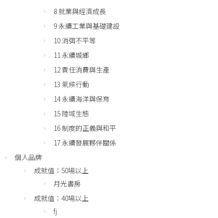
8 就業與經濟成長
9 永續工業與基礎建設
10 消弭不平等
11 永續城鄉
12 責任消費與生產
13 氣候行動
14 永續海洋與保育
15 陸域生態
16 制度的正義與和平
17 永續發展夥伴關係
個人品牌
成就值：50場以上
月光書房
成就值：40場以上
fj