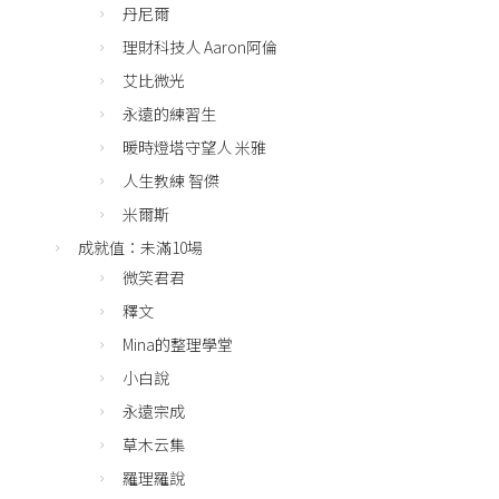
丹尼爾
理財科技人 Aaron阿倫
艾比微光
永遠的練習生
暖時燈塔守望人 米雅
人生教練 智傑
米爾斯
成就值：未滿10場
微笑君君
釋文
Mina的整理學堂
小白說
永遠宗成
草木云集
羅理羅說