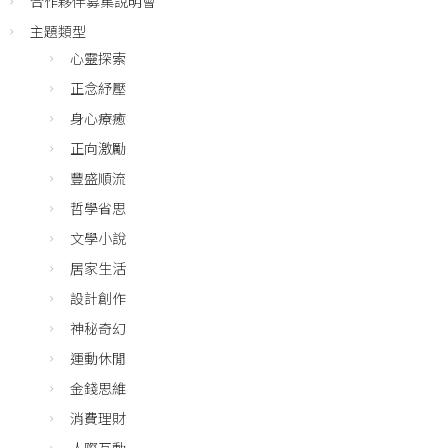
合作夥伴募集說明會
主題類型
心靈探索
正念紓壓
身心療癒
正向激勵
豐盛順流
哲學省思
文學小說
居家生活
設計創作
神秘奇幻
運動休閒
金錢思維
消費理財
人際互動