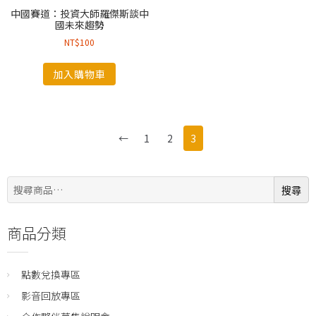
中國賽道：投資大師羅傑斯談中
國未來趨勢
NT$
100
加入購物車
←
1
2
3
搜
搜尋
尋:
商品分類
點數兌換專區
影音回放專區