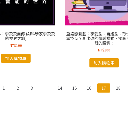
：李飛飛自傳 (AI科學家李飛飛
重設戀愛腦：享受型、自虐型、取
的視界之旅)
掌控型？測出你的情感模式，擺脫
器的體質！
NT$
100
NT$
100
加入購物車
加入購物車
1
2
3
…
14
15
16
17
18