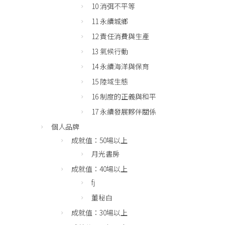
10 消弭不平等
11 永續城鄉
12 責任消費與生產
13 氣候行動
14 永續海洋與保育
15 陸域生態
16 制度的正義與和平
17 永續發展夥伴關係
個人品牌
成就值：50場以上
月光書房
成就值：40場以上
fj
董秘白
成就值：30場以上