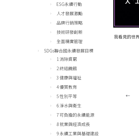
ESG永續行動
人才發展激勵
品牌行銷策略
技術研發創新
我看見的世界
全面精實管理
SDGs聯合國永續發展目標
1 消除貧窮
2 終結饑餓
3 健康與福祉
4 優質教育
←
5 性別平等
6 淨水與衛生
7 可負擔的永續能源
8 就業與經濟成長
9 永續工業與基礎建設