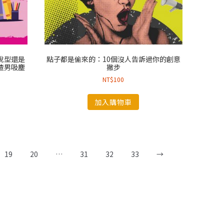
悅型還是
點子都是偷來的：10個沒人告訴過你的創意
渣男吸塵
撇步
NT$
100
加入購物車
19
20
…
31
32
33
→