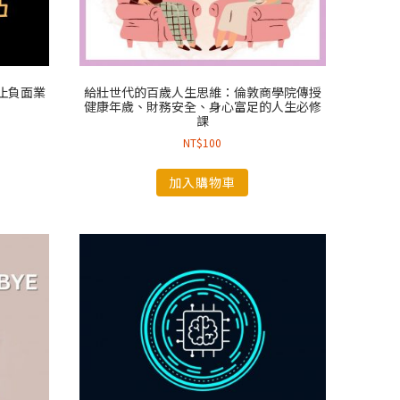
止負面業
給壯世代的百歲人生思維：倫敦商學院傳授
健康年歲、財務安全、身心富足的人生必修
課
NT$
100
加入購物車