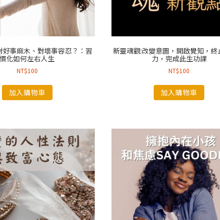
對好事麻木、對壞事容忍？：習
新靈魂觀:改變意圖，開啟覺知，終
慣化如何左右人生
力，完成此生功課
NT$
100
NT$
100
加入購物車
加入購物車