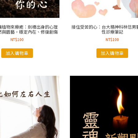
讓植物來療癒：劍橋出身的心理
接住受苦的心：台大精神科林信男
然與園藝，穩定內在、修復創傷
性診療筆記
NT$
100
NT$
100
加入購物車
加入購物車