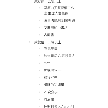
成就值：20場以上
賦原力天賦探索工作
室 主理人富薇薇
葉青 知識微創業教練
艾麗思的小書坊
古閱書
成就值：10場以上
覓見說書
沐光星語 心靈說書人
Max
神探 啦可一
旅程星光
橘胖的私讀屋
VL愛分享
丹尼爾
理財科技人 Aaron阿