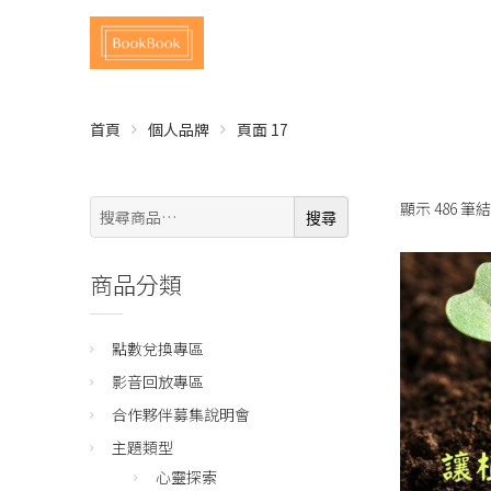
首頁
個人品牌
頁面 17
搜
顯示 486 筆結
搜尋
尋:
商品分類
點數兌換專區
影音回放專區
合作夥伴募集說明會
主題類型
心靈探索