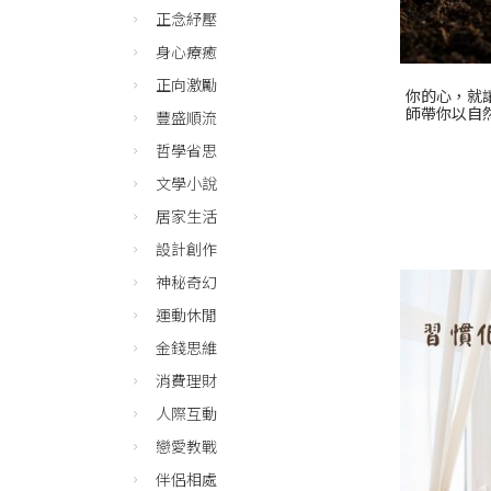
正念紓壓
身心療癒
正向激勵
你的心，就
師帶你以自
豐盛順流
哲學省思
文學小說
居家生活
設計創作
神秘奇幻
運動休閒
金錢思維
消費理財
人際互動
戀愛教戰
伴侶相處