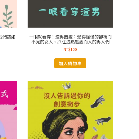
我們該如
一眼就看穿！渣男圖鑑：覺得怪怪的卻視而
不見的女人、抓住這點趁虛而入的男人們
NT$
100
加入購物車