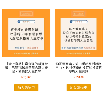
【線上直播】窮查理的普通常
納瓦爾寶典：從白手起家到財務
識：巴菲特50年智慧合夥人查
自由， 矽谷傳奇創投家的投資哲
理．蒙格的人生哲學
學與人生智慧
NT$
100
NT$
100
加入購物車
加入購物車