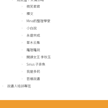
微笑君君
釋文
Mina的整理學堂
小白說
永遠宗成
草木云集
羅理羅說
開課女王 李秋玉
Sirius 子非魚
我是多莉
哲維說書
說書人培訓專班