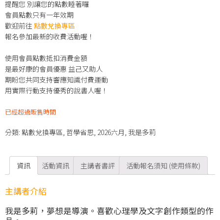
提醒您 別讓您的點數睡著囉
會員點數只有一年效期
歡迎前往
點數兌換專區
報名參加最新的收費活動喔！
使用會員點數抵扣消費金額
是最好康的會員優惠 益己又助人
期盼您共同支持響應知識付費運動
用實際行動支持優秀的說書人喔！
已經超過販售時間
分類:
點數兌換專區
,
哲學省思
,
2026六月
,
我是多莉
資訊
活動資訊
主講者書評
活動報名須知 (使用條款)
主講者介紹
我是多莉，夢想是導演。喜歡心理學及文字創作類型的作