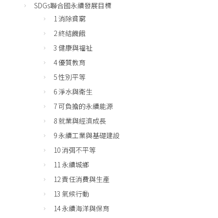
SDGs聯合國永續發展目標
1 消除貧窮
2 終結饑餓
3 健康與福祉
4 優質教育
5 性別平等
6 淨水與衛生
7 可負擔的永續能源
8 就業與經濟成長
9 永續工業與基礎建設
10 消弭不平等
11 永續城鄉
12 責任消費與生產
13 氣候行動
14 永續海洋與保育