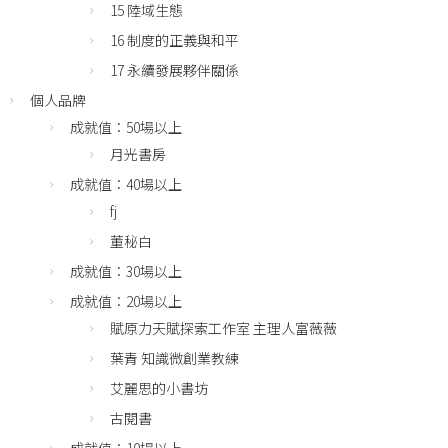
15 陸域生態
16 制度的正義與和平
17 永續發展夥伴關係
個人品牌
成就值：50場以上
月光書房
成就值：40場以上
fj
董秘白
成就值：30場以上
成就值：20場以上
賦原力天賦探索工作室 主理人富薇薇
葉青 知識微創業教練
艾麗思的小書坊
古閱書