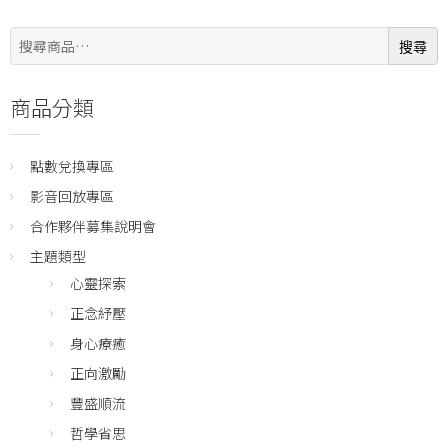
搜
搜尋
尋:
商品分類
點數兌換專區
影音回放專區
合作夥伴募集說明會
主題類型
心靈探索
正念紓壓
身心療癒
正向激勵
豐盛順流
哲學省思