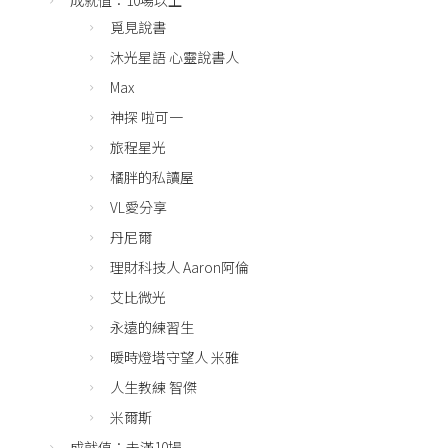
成就值：10場以上
覓見說書
沐光星語 心靈說書人
Max
神探 啦可一
旅程星光
橘胖的私讀屋
VL愛分享
丹尼爾
理財科技人 Aaron阿倫
艾比微光
永遠的練習生
暖時燈塔守望人 米雅
人生教練 智傑
米爾斯
成就值：未滿10場