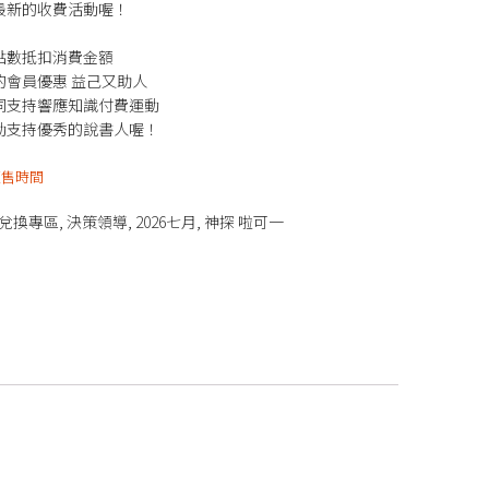
最新的收費活動喔！
點數抵扣消費金額
的會員優惠 益己又助人
同支持響應知識付費運動
動支持優秀的說書人喔！
販售時間
兌換專區
,
決策領導
,
2026七月
,
神探 啦可一