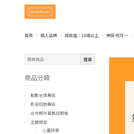
首頁
個人品牌
成就值：10場以上
神探 啦可一
搜
搜尋
尋:
商品分類
點數兌換專區
影音回放專區
合作夥伴募集說明會
主題類型
心靈探索