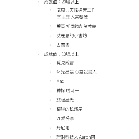
成就值：20場以上
賦原力天賦探索工作
室 主理人富薇薇
葉青 知識微創業教練
艾麗思的小書坊
古閱書
成就值：10場以上
覓見說書
沐光星語 心靈說書人
Max
神探 啦可一
旅程星光
橘胖的私讀屋
VL愛分享
丹尼爾
理財科技人 Aaron阿