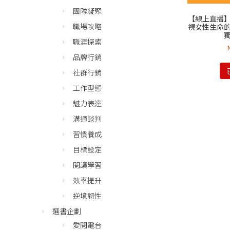
團隊凝聚
【線上直播
職場攻略
視女性生命
職涯探索
品牌行銷
社群行銷
工作型態
魅力表達
溝通談判
習慣養成
目標設定
閱讀學習
效率提升
逆境韌性
選書企劃
愛閱電台