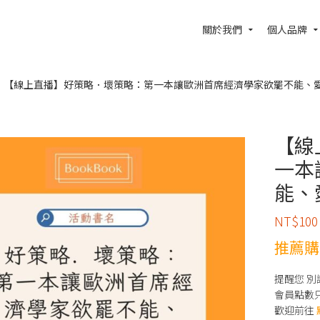
關於我們
個人品牌
【線上直播】好策略．壞策略：第一本讓歐洲首席經濟學家欲罷不能、
【線
一本
能、
NT$
100
推薦購
提醒您 
會員點數
歡迎前往