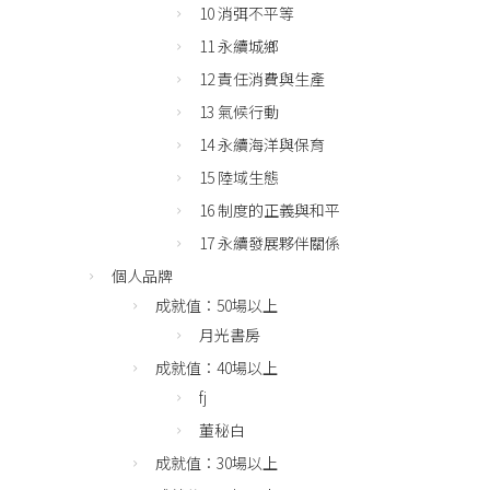
10 消弭不平等
11 永續城鄉
12 責任消費與生產
13 氣候行動
14 永續海洋與保育
15 陸域生態
16 制度的正義與和平
17 永續發展夥伴關係
個人品牌
成就值：50場以上
月光書房
成就值：40場以上
fj
董秘白
成就值：30場以上