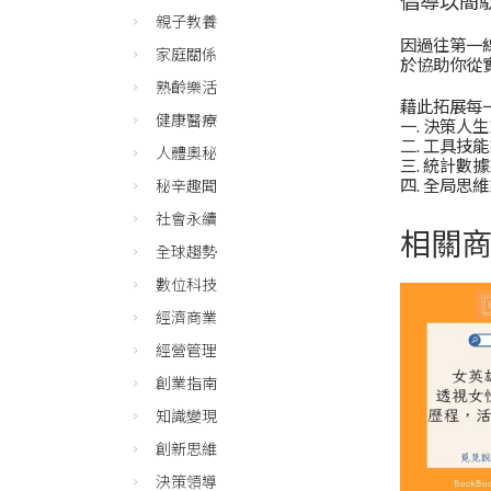
親子教養
因過往第一
家庭關係
於協助你從
熟齡樂活
藉此拓展每
健康醫療
一. 決策人
二. 工具技
人體奧秘
三. 統計數
四. 全局思
秘辛趣聞
社會永續
相關
全球趨勢
數位科技
經濟商業
經營管理
創業指南
知識變現
創新思維
決策領導