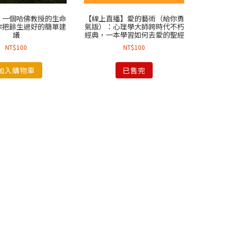
：一個哈佛教授的生命
【線上直播】愛的藝術（給你勇
你把餘生過好的簡單建
氣版）：心理學大師跨時代不朽
議
經典，一本學習如何去愛的聖經
NT$
100
NT$
100
加入購物車
已售完