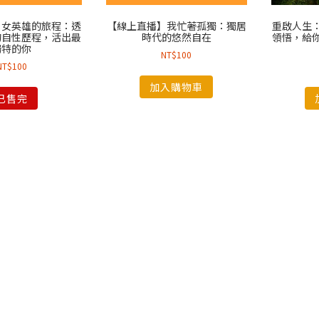
】女英雄的旅程：透
【線上直播】我忙著孤獨：獨居
重啟人生
的自性歷程，活出最
時代的悠然自在
領悟，給
獨特的你
NT$
100
NT$
100
加入購物車
已售完