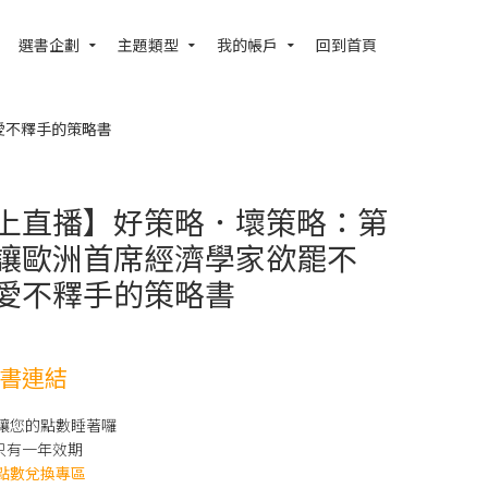
選書企劃
主題類型
我的帳戶
回到首頁
愛不釋手的策略書
上直播】好策略．壞策略：第
讓歐洲首席經濟學家欲罷不
愛不釋手的策略書
書連結
別讓您的點數睡著囉
只有一年效期
點數兌換專區