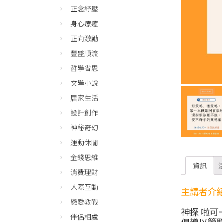
正念紓壓
身心療癒
正向激勵
豐盛順流
哲學省思
文學小說
居家生活
設計創作
神秘奇幻
運動休閒
金錢思維
資訊
消費理財
人際互動
主講者介
戀愛教戰
神探 啦可
伴侶相處
倡導以簡