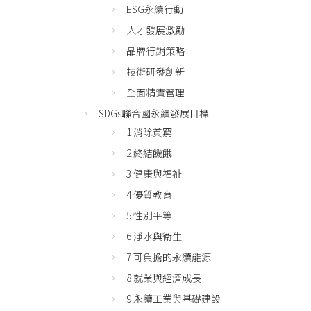
ESG永續行動
人才發展激勵
品牌行銷策略
技術研發創新
全面精實管理
SDGs聯合國永續發展目標
1 消除貧窮
2 終結饑餓
3 健康與福祉
4 優質教育
5 性別平等
6 淨水與衛生
7 可負擔的永續能源
8 就業與經濟成長
9 永續工業與基礎建設