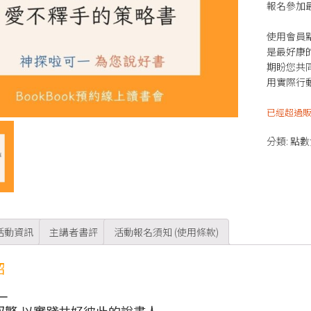
報名參加
使用會員
是最好康
期盼您共
用實際行
已經超過
分類:
點數
活動資訊
主講者書評
活動報名須知 (使用條款)
紹
一
馭繁,以實踐共好彼此的說書人