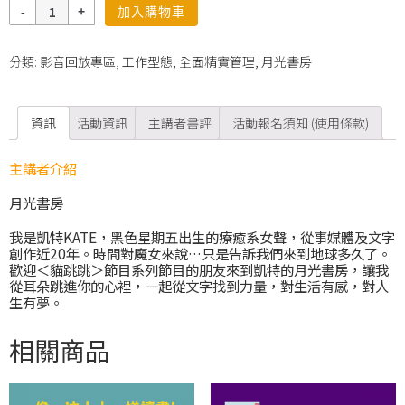
數
加入購物車
量
分類:
影音回放專區
,
工作型態
,
全面精實管理
,
月光書房
資訊
活動資訊
主講者書評
活動報名須知 (使用條款)
主講者介紹
月光書房
我是凱特KATE，黑色星期五出生的療癒系女聲，從事媒體及文字
創作近20年。時間對魔女來說…只是告訴我們來到地球多久了。
歡迎＜貓跳跳＞節目系列節目的朋友來到凱特的月光書房，讓我
從耳朵跳進你的心裡，一起從文字找到力量，對生活有感，對人
生有夢。
相關商品