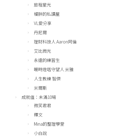
旅程星光
橘胖的私讀屋
VL愛分享
丹尼爾
理財科技人 Aaron阿倫
艾比微光
永遠的練習生
暖時燈塔守望人 米雅
人生教練 智傑
米爾斯
成就值：未滿10場
微笑君君
釋文
Mina的整理學堂
小白說