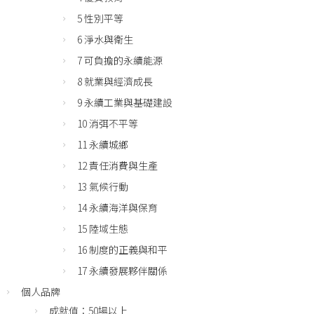
5 性別平等
6 淨水與衛生
7 可負擔的永續能源
8 就業與經濟成長
9 永續工業與基礎建設
10 消弭不平等
11 永續城鄉
12 責任消費與生產
13 氣候行動
14 永續海洋與保育
15 陸域生態
16 制度的正義與和平
17 永續發展夥伴關係
個人品牌
成就值：50場以上