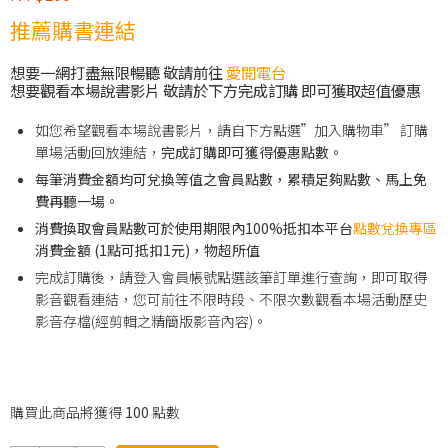
推薦購書連結
想要一網打盡無限暢聽 敬請前往
愛閱電台
想要觀看本場說書影片 敬請於下方完成訂購 即可獲取超值優惠
如您希望觀看本場說書影片，請自下方點選”加入購物車” 訂購
單場活動回放連結，
完成訂購即可獲得優惠點數。
每筆消費金額均可兌換等值之會員點數，累積足夠點數、馬上免
費再聽一場。
消費換取會員點數可於使用期限內100%抵扣本平台
點數兌換專區
消費金額 (1點可抵扣1元)，物超所值
完成訂購後，請登入會員帳號點選該筆訂單進行查詢，即可取得
影音觀看連結，您可前往不限時段、不限次數觀看本場活動歷史
影音存檔(經剪輯之精簡版影音內容)。
購買此商品將獲得
100
點數