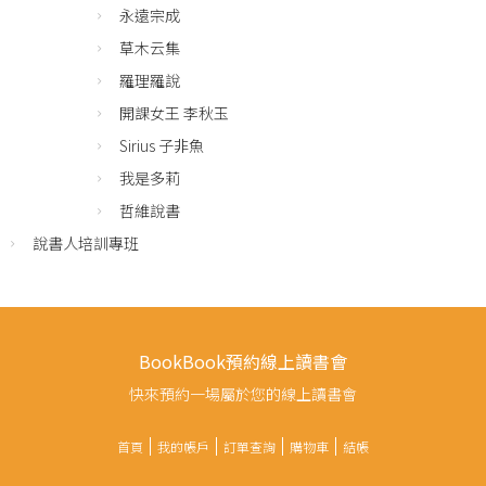
永遠宗成
草木云集
羅理羅說
開課女王 李秋玉
Sirius 子非魚
我是多莉
哲維說書
說書人培訓專班
BookBook預約線上讀書會
快來預約一場屬於您的線上讀書會
首頁
我的帳戶
訂單查詢
購物車
結帳