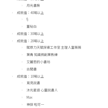
月光書房
成就值：40場以上
fj
董秘白
成就值：30場以上
成就值：20場以上
賦原力天賦探索工作室 主理人富薇薇
葉青 知識微創業教練
艾麗思的小書坊
古閱書
成就值：10場以上
覓見說書
沐光星語 心靈說書人
Max
神探 啦可一