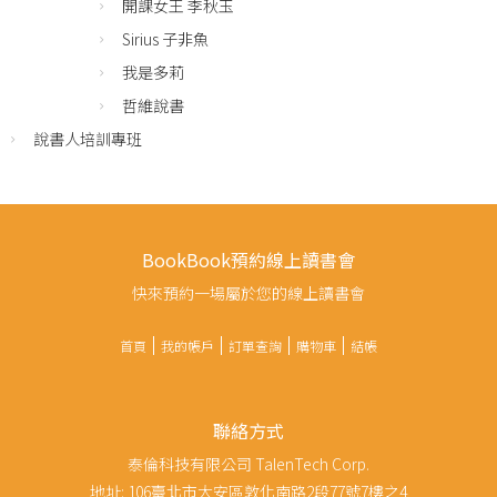
開課女王 李秋玉
Sirius 子非魚
我是多莉
哲維說書
說書人培訓專班
BookBook預約線上讀書會
快來預約一場屬於您的線上讀書會
首頁
我的帳戶
訂單查詢
購物車
結帳
聯絡方式
泰倫科技有限公司 TalenTech Corp.
地址: 106臺北市大安區敦化南路2段77號7樓之4