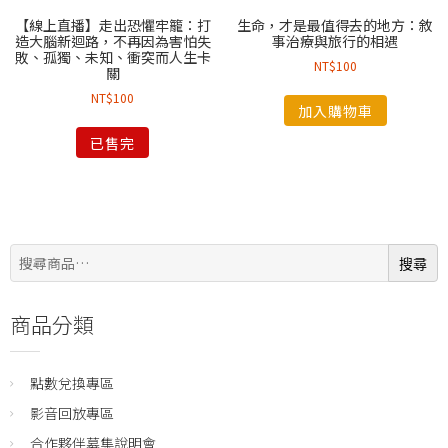
【線上直播】走出恐懼牢籠：打
生命，才是最值得去的地方：敘
造大腦新迴路，不再因為害怕失
事治療與旅行的相遇
敗、孤獨、未知、衝突而人生卡
NT$
100
關
NT$
100
加入購物車
已售完
搜
搜尋
尋:
商品分類
點數兌換專區
影音回放專區
合作夥伴募集說明會