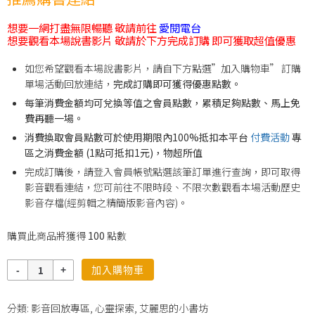
想要一網打盡無限暢聽 敬請前往
愛閱電台
想要觀看本場說書影片 敬請於下方完成訂購 即可獲取超值優惠
如您希望觀看本場說書影片，請自下方點選”加入購物車” 訂購
單場活動回放連結，
完成訂購即可獲得優惠點數。
每筆消費金額均可兌換等值之會員點數，累積足夠點數、馬上免
費再聽一場。
消費換取會員點數可於使用期限內100%抵扣本平台
付費活動
專
區之消費金額 (1點可抵扣1元)，物超所值
完成訂購後，請登入會員帳號點選該筆訂單進行查詢，即可取得
影音觀看連結，您可前往不限時段、不限次數觀看本場活動歷史
影音存檔(經剪輯之精簡版影音內容)。
購買此商品將獲得
100
點數
數
加入購物車
量
分類:
影音回放專區
,
心靈探索
,
艾麗思的小書坊