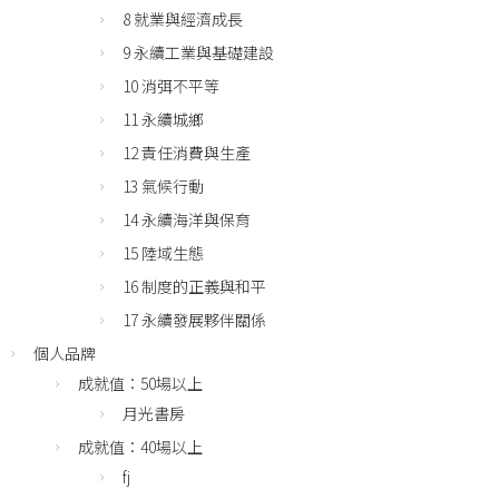
8 就業與經濟成長
9 永續工業與基礎建設
10 消弭不平等
11 永續城鄉
12 責任消費與生產
13 氣候行動
14 永續海洋與保育
15 陸域生態
16 制度的正義與和平
17 永續發展夥伴關係
個人品牌
成就值：50場以上
月光書房
成就值：40場以上
fj