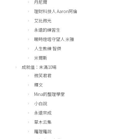
丹尼爾
理財科技人 Aaron阿倫
艾比微光
永遠的練習生
暖時燈塔守望人 米雅
人生教練 智傑
米爾斯
成就值：未滿10場
微笑君君
釋文
Mina的整理學堂
小白說
永遠宗成
草木云集
羅理羅說