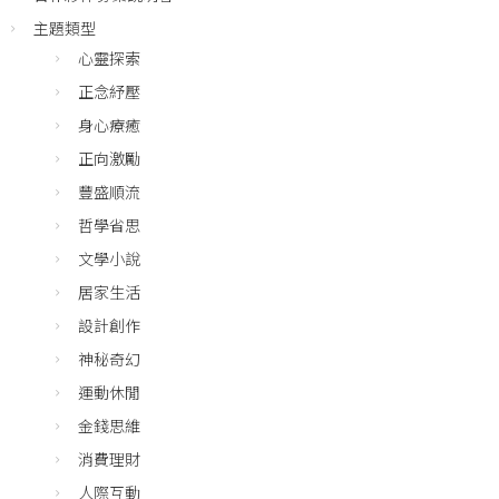
主題類型
心靈探索
正念紓壓
身心療癒
正向激勵
豐盛順流
哲學省思
文學小說
居家生活
設計創作
神秘奇幻
運動休閒
金錢思維
消費理財
人際互動