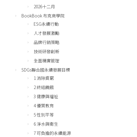
2026十二月
BookBook 布克商學院
ESG永續行動
人才發展激勵
品牌行銷策略
技術研發創新
全面精實管理
SDGs聯合國永續發展目標
1 消除貧窮
2 終結饑餓
3 健康與福祉
4 優質教育
5 性別平等
6 淨水與衛生
7 可負擔的永續能源