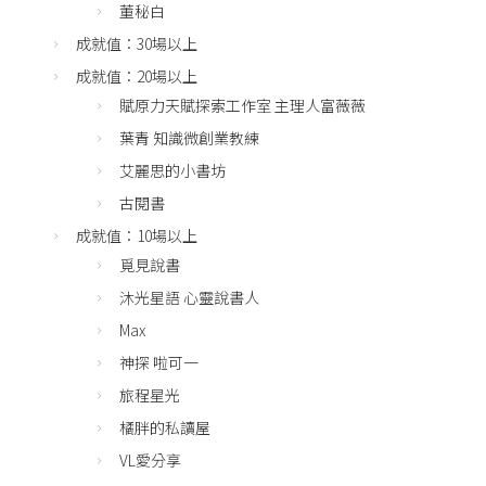
董秘白
成就值：30場以上
成就值：20場以上
賦原力天賦探索工作室 主理人富薇薇
葉青 知識微創業教練
艾麗思的小書坊
古閱書
成就值：10場以上
覓見說書
沐光星語 心靈說書人
Max
神探 啦可一
旅程星光
橘胖的私讀屋
VL愛分享