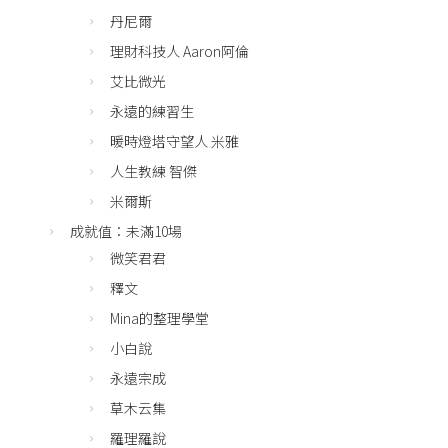
丹尼爾
理財科技人 Aaron阿倫
艾比微光
永遠的練習生
暖時燈塔守望人 米雅
人生教練 智傑
米爾斯
成就值：未滿10場
微笑君君
釋文
Mina的整理學堂
小白說
永遠宗成
草木云集
羅理羅說