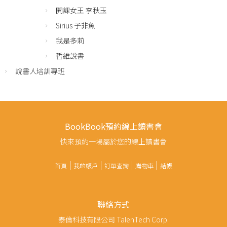
開課女王 李秋玉
Sirius 子非魚
我是多莉
哲維說書
說書人培訓專班
BookBook預約線上讀書會
快來預約一場屬於您的線上讀書會
首頁
我的帳戶
訂單查詢
購物車
結帳
聯絡方式
泰倫科技有限公司 TalenTech Corp.