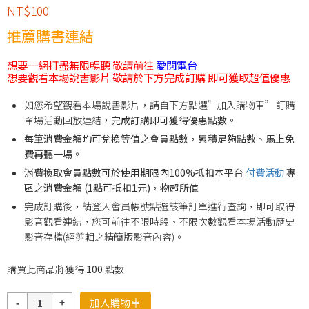
NT$
100
推薦購書連結
想要一網打盡無限暢聽 敬請前往
愛閱電台
想要觀看本場說書影片 敬請於下方完成訂購 即可獲取超值優惠
如您希望觀看本場說書影片，請自下方點選”加入購物車” 訂購
單場活動回放連結，
完成訂購即可獲得優惠點數。
每筆消費金額均可兌換等值之會員點數，累積足夠點數、馬上免
費再聽一場。
消費換取會員點數可於使用期限內100%抵扣本平台
付費活動
專
區之消費金額 (1點可抵扣1元)，物超所值
完成訂購後，請登入會員帳號點選該筆訂單進行查詢，即可取得
影音觀看連結，您可前往不限時段、不限次數觀看本場活動歷史
影音存檔(經剪輯之精簡版影音內容)。
購買此商品將獲得
100
點數
數
加入購物車