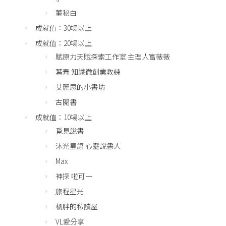
董秘白
成就值：30場以上
成就值：20場以上
賦原力天賦探索工作室 主理人富薇薇
葉青 知識微創業教練
艾麗思的小書坊
古閱書
成就值：10場以上
覓見說書
沐光星語 心靈說書人
Max
神探 啦可一
旅程星光
橘胖的私讀屋
VL愛分享