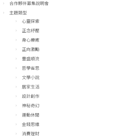
合作夥伴募集說明會
主題類型
心靈探索
正念紓壓
身心療癒
正向激勵
豐盛順流
哲學省思
文學小說
居家生活
設計創作
神秘奇幻
運動休閒
金錢思維
消費理財