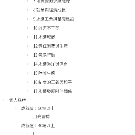
7 可負擔的永續能源
8 就業與經濟成長
9 永續工業與基礎建設
10 消弭不平等
11 永續城鄉
12 責任消費與生產
13 氣候行動
14 永續海洋與保育
15 陸域生態
16 制度的正義與和平
17 永續發展夥伴關係
個人品牌
成就值：50場以上
月光書房
成就值：40場以上
fj