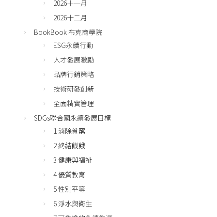
2026十一月
2026十二月
BookBook 布克商學院
ESG永續行動
人才發展激勵
品牌行銷策略
技術研發創新
全面精實管理
SDGs聯合國永續發展目標
1 消除貧窮
2 終結饑餓
3 健康與福祉
4 優質教育
5 性別平等
6 淨水與衛生