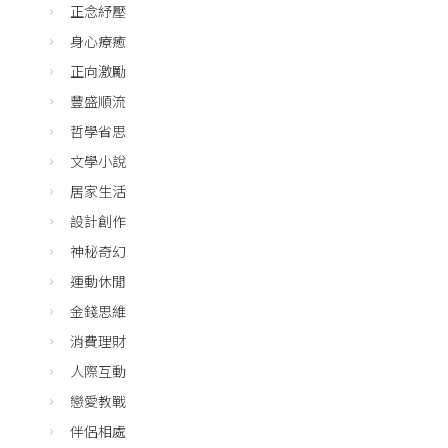
正念紓壓
身心療癒
正向激勵
豐盛順流
哲學省思
文學小說
居家生活
設計創作
神秘奇幻
運動休閒
金錢思維
消費理財
人際互動
戀愛教戰
伴侶相處