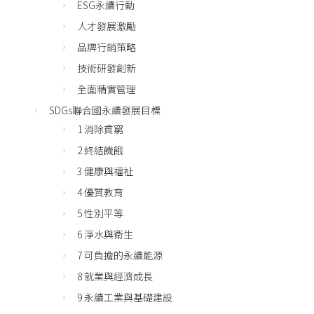
ESG永續行動
人才發展激勵
品牌行銷策略
技術研發創新
全面精實管理
SDGs聯合國永續發展目標
1 消除貧窮
2 終結饑餓
3 健康與福祉
4 優質教育
5 性別平等
6 淨水與衛生
7 可負擔的永續能源
8 就業與經濟成長
9 永續工業與基礎建設