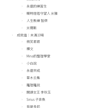
永遠的練習生
暖時燈塔守望人 米雅
人生教練 智傑
米爾斯
成就值：未滿10場
微笑君君
釋文
Mina的整理學堂
小白說
永遠宗成
草木云集
羅理羅說
開課女王 李秋玉
Sirius 子非魚
我是多莉