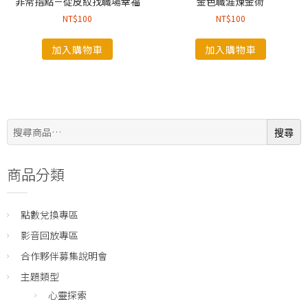
非常指點－從皮紋找職場幸福
金色職涯煉金術
NT$
100
NT$
100
加入購物車
加入購物車
搜
搜尋
尋:
商品分類
點數兌換專區
影音回放專區
合作夥伴募集說明會
主題類型
心靈探索