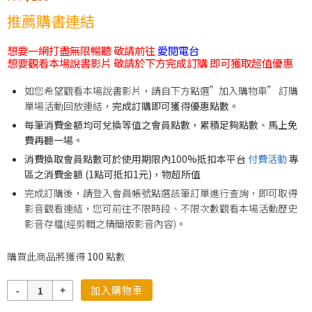
推薦購書連結
想要一網打盡無限暢聽 敬請前往
愛閱電台
想要觀看本場說書影片 敬請於下方完成訂購 即可獲取超值優惠
如您希望觀看本場說書影片，請自下方點選”加入購物車” 訂購
單場活動回放連結，
完成訂購即可獲得優惠點數。
每筆消費金額均可兌換等值之會員點數，累積足夠點數、馬上免
費再聽一場。
消費換取會員點數可於使用期限內100%抵扣本平台
付費活動
專
區之消費金額 (1點可抵扣1元)，物超所值
完成訂購後，請登入會員帳號點選該筆訂單進行查詢，即可取得
影音觀看連結，您可前往不限時段、不限次數觀看本場活動歷史
影音存檔(經剪輯之精簡版影音內容)。
購買此商品將獲得
100
點數
數
加入購物車
量