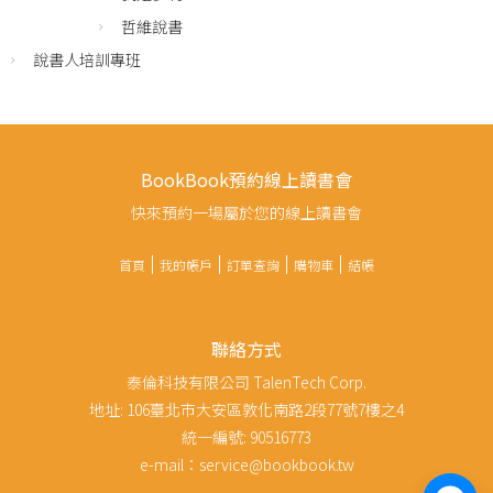
哲維說書
說書人培訓專班
BookBook預約線上讀書會
快來預約一場屬於您的線上讀書會
首頁
我的帳戶
訂單查詢
購物車
結帳
聯絡方式
泰倫科技有限公司 TalenTech Corp.
地址: 106臺北市大安區敦化南路2段77號7樓之4
統一編號: 90516773
e-mail：service@bookbook.tw