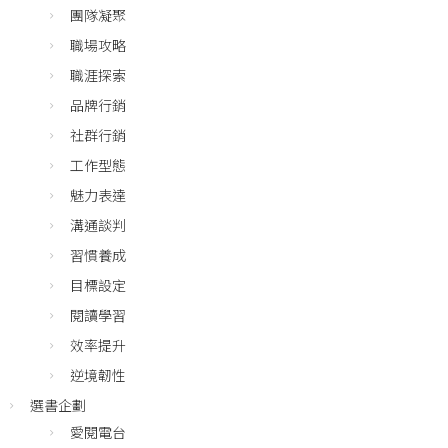
團隊凝聚
職場攻略
職涯探索
品牌行銷
社群行銷
工作型態
魅力表達
溝通談判
習慣養成
目標設定
閱讀學習
效率提升
逆境韌性
選書企劃
愛閱電台