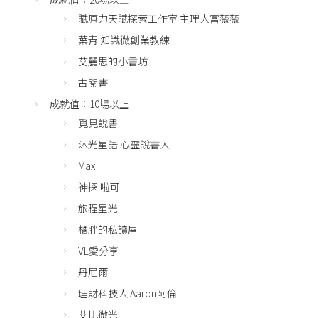
賦原力天賦探索工作室 主理人富薇薇
葉青 知識微創業教練
艾麗思的小書坊
古閱書
成就值：10場以上
覓見說書
沐光星語 心靈說書人
Max
神探 啦可一
旅程星光
橘胖的私讀屋
VL愛分享
丹尼爾
理財科技人 Aaron阿倫
艾比微光