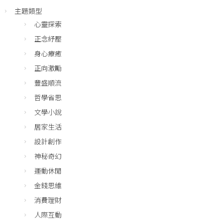
主題類型
心靈探索
正念紓壓
身心療癒
正向激勵
豐盛順流
哲學省思
文學小說
居家生活
設計創作
神秘奇幻
運動休閒
金錢思維
消費理財
人際互動