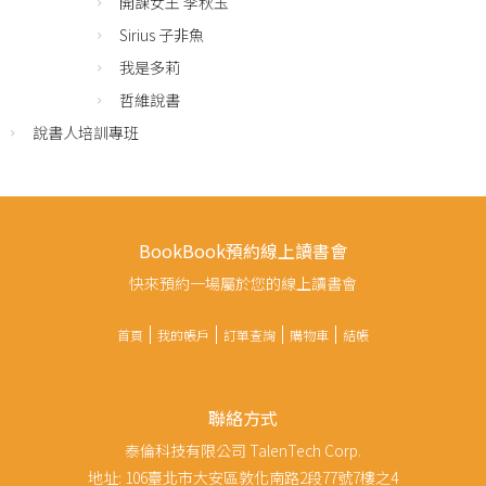
開課女王 李秋玉
Sirius 子非魚
我是多莉
哲維說書
說書人培訓專班
BookBook預約線上讀書會
快來預約一場屬於您的線上讀書會
首頁
我的帳戶
訂單查詢
購物車
結帳
聯絡方式
泰倫科技有限公司 TalenTech Corp.
地址: 106臺北市大安區敦化南路2段77號7樓之4