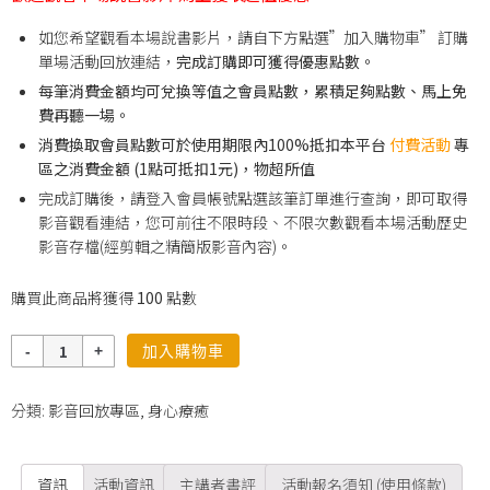
如您希望觀看本場說書影片，請自下方點選”加入購物車” 訂購
單場活動回放連結，
完成訂購即可獲得優惠點數。
每筆消費金額均可兌換等值之會員點數，累積足夠點數、馬上免
費再聽一場。
消費換取會員點數可於使用期限內100%抵扣本平台
付費活動
專
區之消費金額 (1點可抵扣1元)，物超所值
完成訂購後，請登入會員帳號點選該筆訂單進行查詢，即可取得
影音觀看連結，您可前往不限時段、不限次數觀看本場活動歷史
影音存檔(經剪輯之精簡版影音內容)。
購買此商品將獲得
100
點數
數
加入購物車
量
分類:
影音回放專區
,
身心療癒
資訊
活動資訊
主講者書評
活動報名須知 (使用條款)