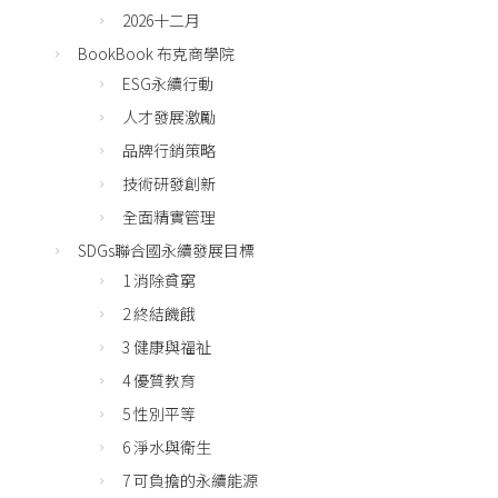
2026十二月
BookBook 布克商學院
ESG永續行動
人才發展激勵
品牌行銷策略
技術研發創新
全面精實管理
SDGs聯合國永續發展目標
1 消除貧窮
2 終結饑餓
3 健康與福祉
4 優質教育
5 性別平等
6 淨水與衛生
7 可負擔的永續能源