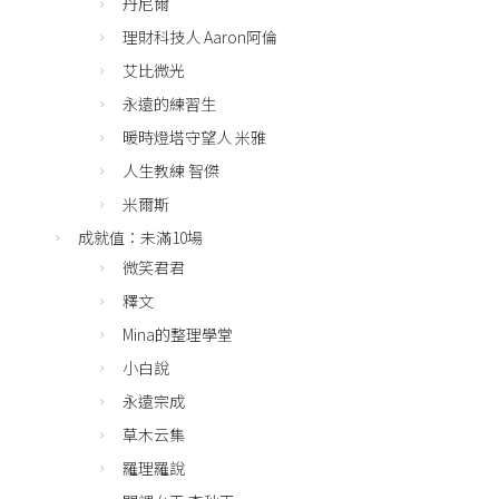
丹尼爾
理財科技人 Aaron阿倫
艾比微光
永遠的練習生
暖時燈塔守望人 米雅
人生教練 智傑
米爾斯
成就值：未滿10場
微笑君君
釋文
Mina的整理學堂
小白說
永遠宗成
草木云集
羅理羅說