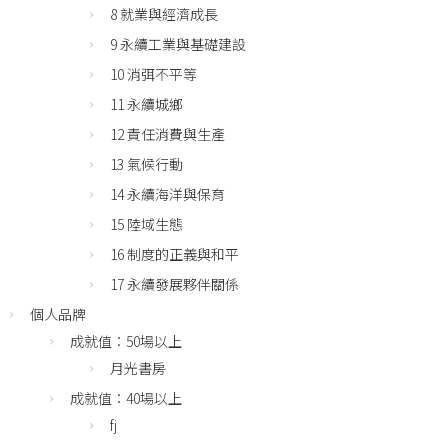
8 就業與經濟成長
9 永續工業與基礎建設
10 消弭不平等
11 永續城鄉
12 責任消費與生產
13 氣候行動
14 永續海洋與保育
15 陸域生態
16 制度的正義與和平
17 永續發展夥伴關係
個人品牌
成就值：50場以上
月光書房
成就值：40場以上
fj