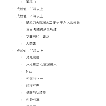
董秘白
成就值：30場以上
成就值：20場以上
賦原力天賦探索工作室 主理人富薇薇
葉青 知識微創業教練
艾麗思的小書坊
古閱書
成就值：10場以上
覓見說書
沐光星語 心靈說書人
Max
神探 啦可一
旅程星光
橘胖的私讀屋
VL愛分享