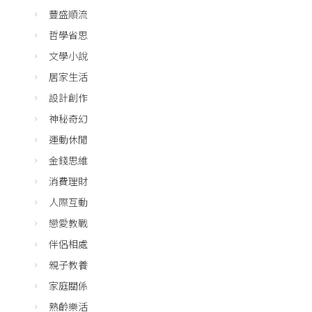
豐盛順流
哲學省思
文學小說
居家生活
設計創作
神秘奇幻
運動休閒
金錢思維
消費理財
人際互動
戀愛教戰
伴侶相處
親子教養
家庭關係
熟齡樂活