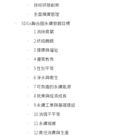
技術研發創新
全面精實管理
SDGs聯合國永續發展目標
1 消除貧窮
2 終結饑餓
3 健康與福祉
4 優質教育
5 性別平等
6 淨水與衛生
7 可負擔的永續能源
8 就業與經濟成長
9 永續工業與基礎建設
10 消弭不平等
11 永續城鄉
12 責任消費與生產