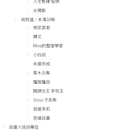
人生教練 智傑
米爾斯
成就值：未滿10場
微笑君君
釋文
Mina的整理學堂
小白說
永遠宗成
草木云集
羅理羅說
開課女王 李秋玉
Sirius 子非魚
我是多莉
哲維說書
說書人培訓專班