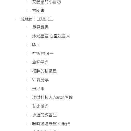
艾麗思的小書坊
古閱書
成就值：10場以上
覓見說書
沐光星語 心靈說書人
Max
神探 啦可一
旅程星光
橘胖的私讀屋
VL愛分享
丹尼爾
理財科技人 Aaron阿倫
艾比微光
永遠的練習生
暖時燈塔守望人 米雅