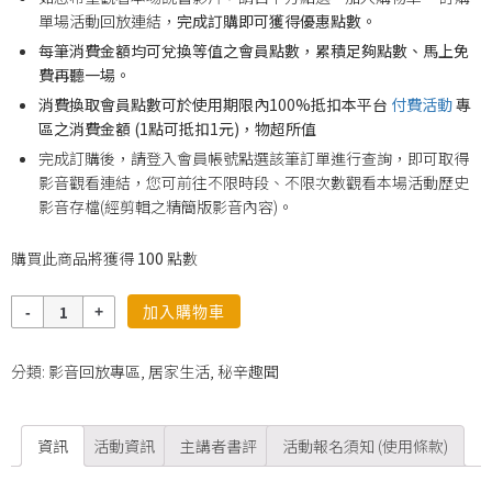
單場活動回放連結，
完成訂購即可獲得優惠點數。
每筆消費金額均可兌換等值之會員點數，累積足夠點數、馬上免
費再聽一場。
消費換取會員點數可於使用期限內100%抵扣本平台
付費活動
專
區之消費金額 (1點可抵扣1元)，物超所值
完成訂購後，請登入會員帳號點選該筆訂單進行查詢，即可取得
影音觀看連結，您可前往不限時段、不限次數觀看本場活動歷史
影音存檔(經剪輯之精簡版影音內容)。
購買此商品將獲得
100
點數
數
加入購物車
量
分類:
影音回放專區
,
居家生活
,
秘辛趣聞
資訊
活動資訊
主講者書評
活動報名須知 (使用條款)