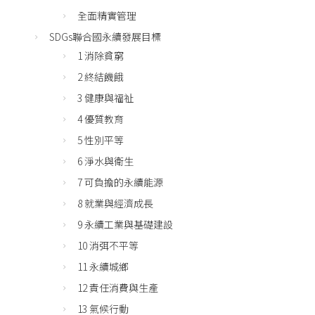
全面精實管理
SDGs聯合國永續發展目標
1 消除貧窮
2 終結饑餓
3 健康與福祉
4 優質教育
5 性別平等
6 淨水與衛生
7 可負擔的永續能源
8 就業與經濟成長
9 永續工業與基礎建設
10 消弭不平等
11 永續城鄉
12 責任消費與生產
13 氣候行動