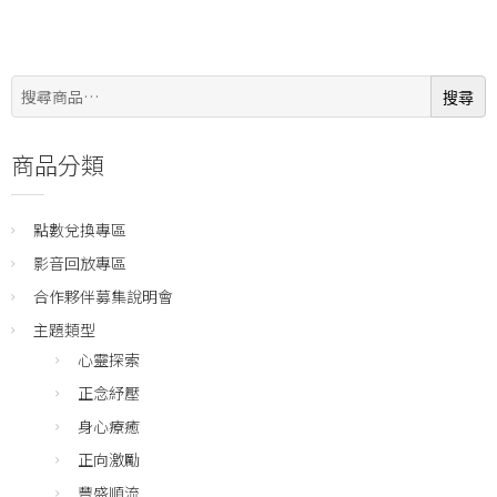
搜
搜尋
尋:
商品分類
點數兌換專區
影音回放專區
合作夥伴募集說明會
主題類型
心靈探索
正念紓壓
身心療癒
正向激勵
豐盛順流