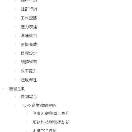
品牌行銷
社群行銷
工作型態
魅力表達
溝通談判
習慣養成
目標設定
閱讀學習
效率提升
逆境韌性
選書企劃
愛閱電台
TOPS企業體驗專區
健康照顧與員工福利
服務科技與營運創新
永續ESG行動