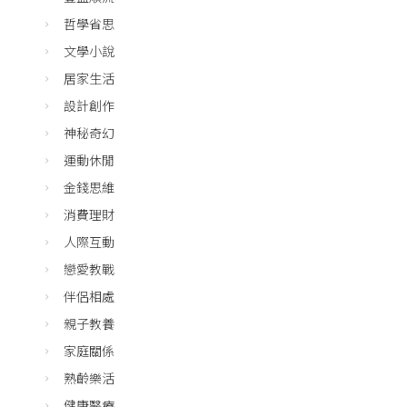
哲學省思
文學小說
居家生活
設計創作
神秘奇幻
運動休閒
金錢思維
消費理財
人際互動
戀愛教戰
伴侶相處
親子教養
家庭關係
熟齡樂活
健康醫療