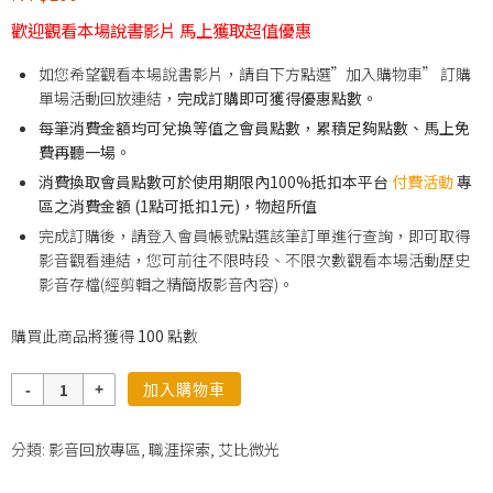
歡迎觀看本場說書影片 馬上獲取超值優惠
如您希望觀看本場說書影片，請自下方點選”加入購物車” 訂購
單場活動回放連結，
完成訂購即可獲得優惠點數。
每筆消費金額均可兌換等值之會員點數，累積足夠點數、馬上免
費再聽一場。
消費換取會員點數可於使用期限內100%抵扣本平台
付費活動
專
區之消費金額 (1點可抵扣1元)，物超所值
完成訂購後，請登入會員帳號點選該筆訂單進行查詢，即可取得
影音觀看連結，您可前往不限時段、不限次數觀看本場活動歷史
影音存檔(經剪輯之精簡版影音內容)。
購買此商品將獲得
100
點數
數
加入購物車
量
分類:
影音回放專區
,
職涯探索
,
艾比微光