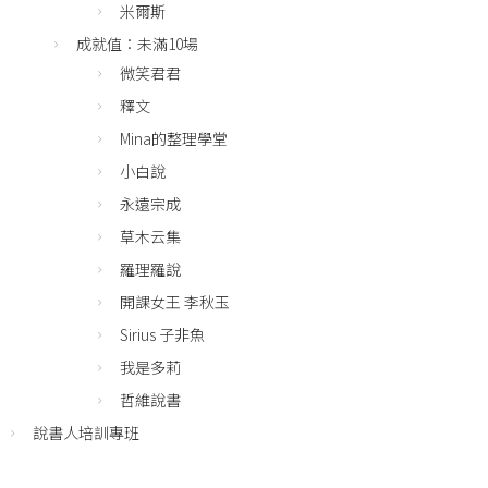
米爾斯
成就值：未滿10場
微笑君君
釋文
Mina的整理學堂
小白說
永遠宗成
草木云集
羅理羅說
開課女王 李秋玉
Sirius 子非魚
我是多莉
哲維說書
說書人培訓專班