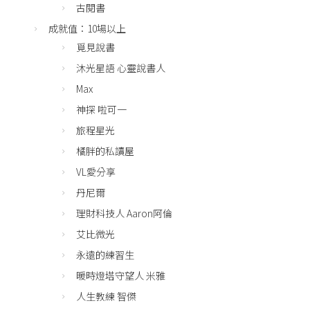
古閱書
成就值：10場以上
覓見說書
沐光星語 心靈說書人
Max
神探 啦可一
旅程星光
橘胖的私讀屋
VL愛分享
丹尼爾
理財科技人 Aaron阿倫
艾比微光
永遠的練習生
暖時燈塔守望人 米雅
人生教練 智傑