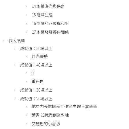
14 永續海洋與保育
15 陸域生態
16 制度的正義與和平
17 永續發展夥伴關係
個人品牌
成就值：50場以上
月光書房
成就值：40場以上
fj
董秘白
成就值：30場以上
成就值：20場以上
賦原力天賦探索工作室 主理人富薇薇
葉青 知識微創業教練
艾麗思的小書坊