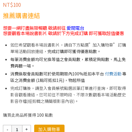
NT$
100
推薦購書連結
想要一網打盡無限暢聽 敬請前往
愛閱電台
想要觀看本場說書影片 敬請於下方完成訂購 即可獲取超值優惠
如您希望觀看本場說書影片，請自下方點選”加入購物車” 訂購
單場活動回放連結，
完成訂購即可獲得優惠點數。
每筆消費金額均可兌換等值之會員點數，累積足夠點數、馬上免
費再聽一場。
消費換取會員點數可於使用期限內100%抵扣本平台
付費活動
專
區之消費金額 (1點可抵扣1元)，物超所值
完成訂購後，請登入會員帳號點選該筆訂單進行查詢，即可取得
影音觀看連結，您可前往不限時段、不限次數觀看本場活動歷史
影音存檔(經剪輯之精簡版影音內容)。
購買此商品將獲得
100
點數
數
加入購物車