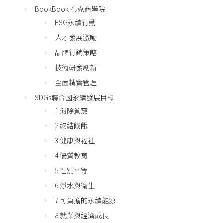
BookBook 布克商學院
ESG永續行動
人才發展激勵
品牌行銷策略
技術研發創新
全面精實管理
SDGs聯合國永續發展目標
1 消除貧窮
2 終結饑餓
3 健康與福祉
4 優質教育
5 性別平等
6 淨水與衛生
7 可負擔的永續能源
8 就業與經濟成長