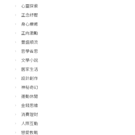
心靈探索
正念紓壓
身心療癒
正向激勵
豐盛順流
哲學省思
文學小說
居家生活
設計創作
神秘奇幻
運動休閒
金錢思維
消費理財
人際互動
戀愛教戰