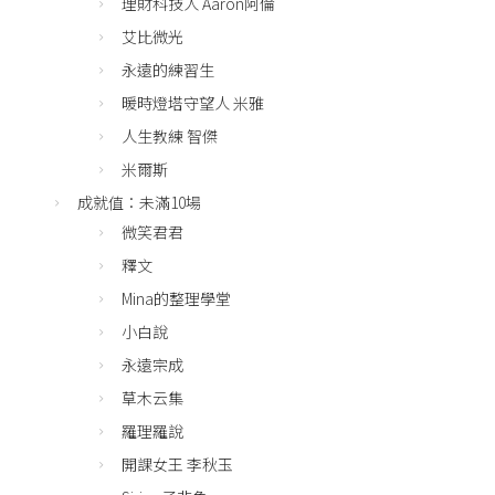
理財科技人 Aaron阿倫
艾比微光
永遠的練習生
暖時燈塔守望人 米雅
人生教練 智傑
米爾斯
成就值：未滿10場
微笑君君
釋文
Mina的整理學堂
小白說
永遠宗成
草木云集
羅理羅說
開課女王 李秋玉