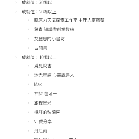
成就值：30場以上
成就值：20場以上
賦原力天賦探索工作室 主理人富薇薇
葉青 知識微創業教練
艾麗思的小書坊
古閱書
成就值：10場以上
覓見說書
沐光星語 心靈說書人
Max
神探 啦可一
旅程星光
橘胖的私讀屋
VL愛分享
丹尼爾