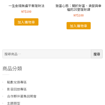
一生金錢無虞平衡理財法
致富心態：關於財富、貪婪與幸
福的20堂理財課
NT$
100
NT$
100
加入購物車
加入購物車
搜
搜尋
尋:
商品分類
點數兌換專區
影音回放專區
合作夥伴募集說明會
主題類型