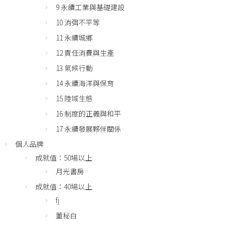
9 永續工業與基礎建設
10 消弭不平等
11 永續城鄉
12 責任消費與生產
13 氣候行動
14 永續海洋與保育
15 陸域生態
16 制度的正義與和平
17 永續發展夥伴關係
個人品牌
成就值：50場以上
月光書房
成就值：40場以上
fj
董秘白