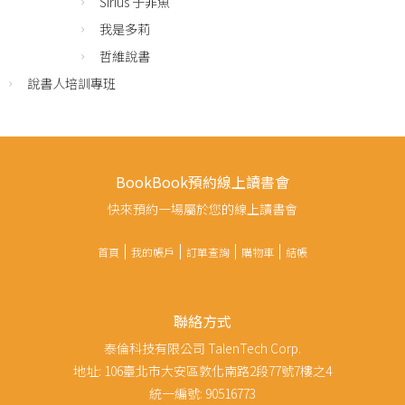
Sirius 子非魚
我是多莉
哲維說書
說書人培訓專班
BookBook預約線上讀書會
快來預約一場屬於您的線上讀書會
首頁
我的帳戶
訂單查詢
購物車
結帳
聯絡方式
泰倫科技有限公司 TalenTech Corp.
地址: 106臺北市大安區敦化南路2段77號7樓之4
統一編號: 90516773