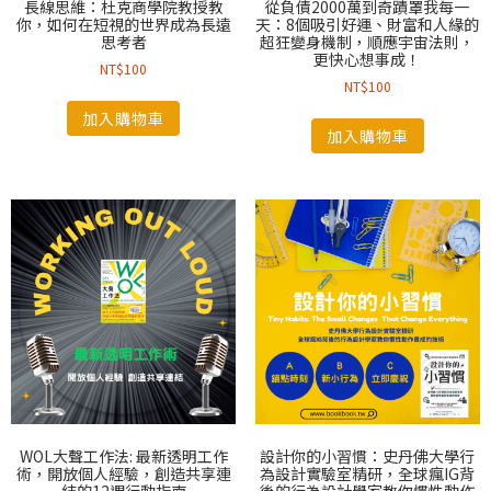
長線思維：杜克商學院教授教
從負債2000萬到奇蹟罩我每一
你，如何在短視的世界成為長遠
天：8個吸引好運、財富和人緣的
思考者
超狂變身機制，順應宇宙法則，
更快心想事成！
NT$
100
NT$
100
加入購物車
加入購物車
WOL大聲工作法: 最新透明工作
設計你的小習慣：史丹佛大學行
術，開放個人經驗，創造共享連
為設計實驗室精研，全球瘋IG背
結的12週行動指南
後的行為設計學家教你慣性動作