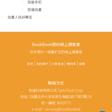
我是多莉
哲維說書
說書人培訓專班
BookBook預約線上讀書會
快來預約一場屬於您的線上讀書會
首頁
我的帳戶
訂單查詢
購物車
結帳
聯絡方式
泰倫科技有限公司 TalenTech Corp.
地址: 106臺北市大安區敦化南路2段77號7樓之4
統一編號: 90516773
e-mail：service@bookbook.tw