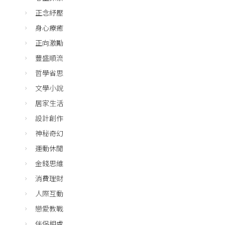
正念紓壓
身心療癒
正向激勵
豐盛順流
哲學省思
文學小說
居家生活
設計創作
神秘奇幻
運動休閒
金錢思維
消費理財
人際互動
戀愛教戰
伴侶相處