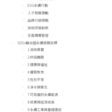
ESG永續行動
人才發展激勵
品牌行銷策略
技術研發創新
全面精實管理
SDGs聯合國永續發展目標
1 消除貧窮
2 終結饑餓
3 健康與福祉
4 優質教育
5 性別平等
6 淨水與衛生
7 可負擔的永續能源
8 就業與經濟成長
9 永續工業與基礎建設