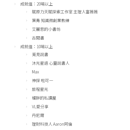
成就值：20場以上
賦原力天賦探索工作室 主理人富薇薇
葉青 知識微創業教練
艾麗思的小書坊
古閱書
成就值：10場以上
覓見說書
沐光星語 心靈說書人
Max
神探 啦可一
旅程星光
橘胖的私讀屋
VL愛分享
丹尼爾
理財科技人 Aaron阿倫