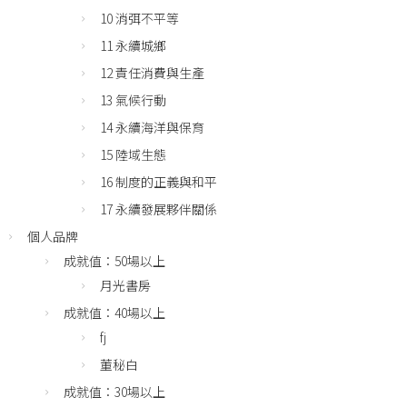
10 消弭不平等
11 永續城鄉
12 責任消費與生產
13 氣候行動
14 永續海洋與保育
15 陸域生態
16 制度的正義與和平
17 永續發展夥伴關係
個人品牌
成就值：50場以上
月光書房
成就值：40場以上
fj
董秘白
成就值：30場以上