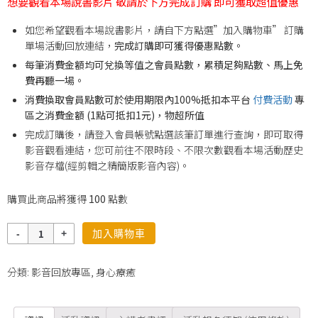
想要觀看本場說書影片 敬請於下方完成訂購 即可獲取超值優惠
如您希望觀看本場說書影片，請自下方點選”加入購物車” 訂購
單場活動回放連結，
完成訂購即可獲得優惠點數。
每筆消費金額均可兌換等值之會員點數，累積足夠點數、馬上免
費再聽一場。
消費換取會員點數可於使用期限內100%抵扣本平台
付費活動
專
區之消費金額 (1點可抵扣1元)，物超所值
完成訂購後，請登入會員帳號點選該筆訂單進行查詢，即可取得
影音觀看連結，您可前往不限時段、不限次數觀看本場活動歷史
影音存檔(經剪輯之精簡版影音內容)。
購買此商品將獲得
100
點數
數
加入購物車
量
分類:
影音回放專區
,
身心療癒