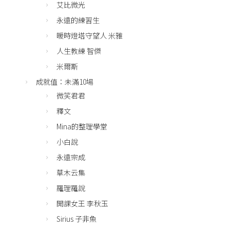
艾比微光
永遠的練習生
暖時燈塔守望人 米雅
人生教練 智傑
米爾斯
成就值：未滿10場
微笑君君
釋文
Mina的整理學堂
小白說
永遠宗成
草木云集
羅理羅說
開課女王 李秋玉
Sirius 子非魚