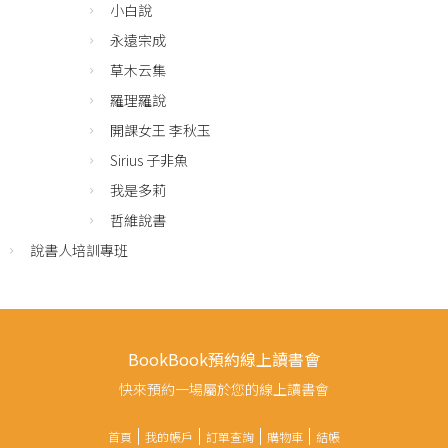
小白說
永遠宗成
草木云集
羅理羅說
開課女王 李秋玉
Sirius 子非魚
我是多莉
哲維說書
說書人培訓專班
BookBook預約線上讀書會
快來預約一場屬於您的線上讀書會
首頁
我的帳戶
訂單查詢
購物車
結帳