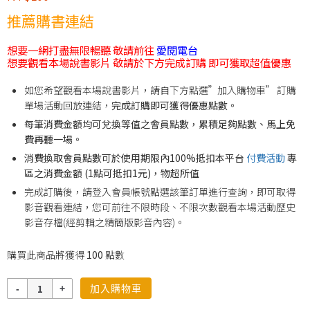
推薦購書連結
想要一網打盡無限暢聽 敬請前往
愛閱電台
想要觀看本場說書影片 敬請於下方完成訂購 即可獲取超值優惠
如您希望觀看本場說書影片，請自下方點選”加入購物車” 訂購
單場活動回放連結，
完成訂購即可獲得優惠點數。
每筆消費金額均可兌換等值之會員點數，累積足夠點數、馬上免
費再聽一場。
消費換取會員點數可於使用期限內100%抵扣本平台
付費活動
專
區之消費金額 (1點可抵扣1元)，物超所值
完成訂購後，請登入會員帳號點選該筆訂單進行查詢，即可取得
影音觀看連結，您可前往不限時段、不限次數觀看本場活動歷史
影音存檔(經剪輯之精簡版影音內容)。
購買此商品將獲得
100
點數
數
加入購物車
量