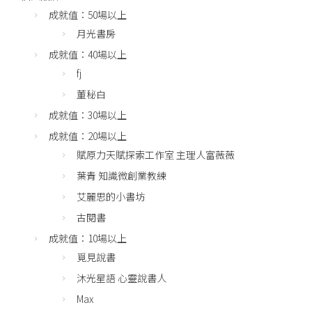
成就值：50場以上
月光書房
成就值：40場以上
fj
董秘白
成就值：30場以上
成就值：20場以上
賦原力天賦探索工作室 主理人富薇薇
葉青 知識微創業教練
艾麗思的小書坊
古閱書
成就值：10場以上
覓見說書
沐光星語 心靈說書人
Max