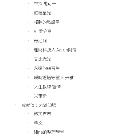
神探 啦可一
旅程星光
橘胖的私讀屋
VL愛分享
丹尼爾
理財科技人 Aaron阿倫
艾比微光
永遠的練習生
暖時燈塔守望人 米雅
人生教練 智傑
米爾斯
成就值：未滿10場
微笑君君
釋文
Mina的整理學堂