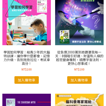
學習如何學習：給青少年的大腦
從負債2000萬到奇蹟罩我每一
特訓課，讓你學什麼都會、記憶
天：8個吸引好運、財富和人緣的
力升級、告別拖拖拉拉，考試拿
超狂變身機制，順應宇宙法則，
高分！
更快心想事成！
NT$
100
NT$
100
加入購物車
加入購物車