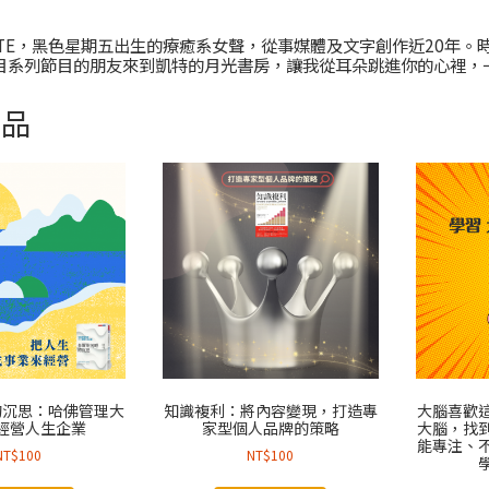
ATE，黑色星期五出生的療癒系女聲，從事媒體及文字創作近20年
目系列節目的朋友來到凱特的月光書房，讓我從耳朵跳進你的心裡，
商品
的沉思：哈佛管理大
知識複利：將內容變現，打造專
大腦喜歡
經營人生企業
家型個人品牌的策略
大腦，找
能專注、
NT$
100
NT$
100