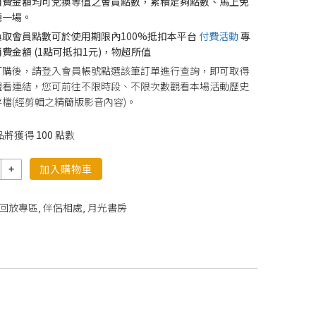
消費金額均可兌換等值之會員點數，累積足夠點數、馬上免
聽一場。
換取會員點數可於使用期限內100%抵扣本平台
付費活動
專
費金額 (1點可抵扣1元)，物超所值
訂購後，請登入會員帳號點選該筆訂單進行查詢，即可取得
觀看連結，您可前往不限時段、不限次數觀看本場活動歷史
檔(經剪輯之精簡版影音內容)。
品將獲得
100
點數
加入購物車
回放專區
,
伴侶相處
,
月光書房