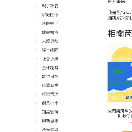
月光書房
親子教養
我是凱特K
家庭關係
貓跳跳＞節
熟齡樂活
相關
健康醫療
人體奧秘
秘辛趣聞
社會永續
全球趨勢
數位科技
經濟商業
經營管理
創業指南
查爾斯河畔
知識變現
師教你
創新思維
決策領導