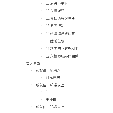
10 消弭不平等
11 永續城鄉
12 責任消費與生產
13 氣候行動
14 永續海洋與保育
15 陸域生態
16 制度的正義與和平
17 永續發展夥伴關係
個人品牌
成就值：50場以上
月光書房
成就值：40場以上
fj
董秘白
成就值：30場以上