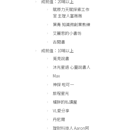
成就值：20場以上
賦原力天賦探索工作
室 主理人富薇薇
葉青 知識微創業教練
艾麗思的小書坊
古閱書
成就值：10場以上
覓見說書
沐光星語 心靈說書人
Max
神探 啦可一
旅程星光
橘胖的私讀屋
VL愛分享
丹尼爾
理財科技人 Aaron阿