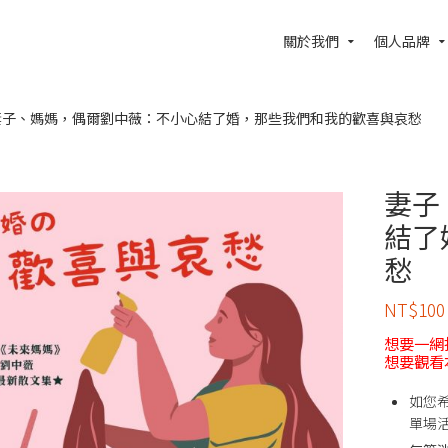
關於我們
個人品牌
妻子、媽媽，偶爾劉中薇：不小心結了婚，那些我們和我的歡喜與哀愁
妻子
結了
愁
NT$
100
想要一網
想要觀看
如您
單場