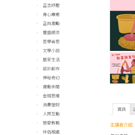
正念紓壓
身心療癒
正向激勵
豐盛順流
哲學省思
文學小說
居家生活
設計創作
神秘奇幻
運動休閒
金錢思維
消費理財
資訊
人際互動
戀愛教戰
主講者介紹
伴侶相處