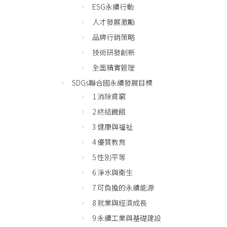
ESG永續行動
人才發展激勵
品牌行銷策略
技術研發創新
全面精實管理
SDGs聯合國永續發展目標
1 消除貧窮
2 終結饑餓
3 健康與福祉
4 優質教育
5 性別平等
6 淨水與衛生
7 可負擔的永續能源
8 就業與經濟成長
9 永續工業與基礎建設