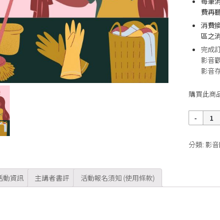
每筆
費再
消費
區之消
完成
影音
影音存
購買此商
數
量
分類:
影音
活動資訊
主講者書評
活動報名須知 (使用條款)