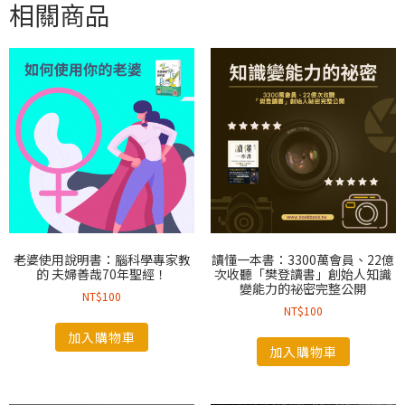
相關商品
老婆使用說明書：腦科學專家教
讀懂一本書：3300萬會員、22億
的 夫婦善哉70年聖經！
次收聽「樊登讀書」創始人知識
變能力的祕密完整公開
NT$
100
NT$
100
加入購物車
加入購物車