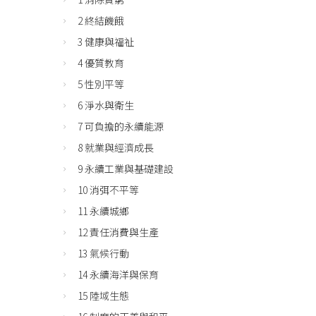
2 終結饑餓
3 健康與福祉
4 優質教育
5 性別平等
6 淨水與衛生
7 可負擔的永續能源
8 就業與經濟成長
9 永續工業與基礎建設
10 消弭不平等
11 永續城鄉
12 責任消費與生產
13 氣候行動
14 永續海洋與保育
15 陸域生態