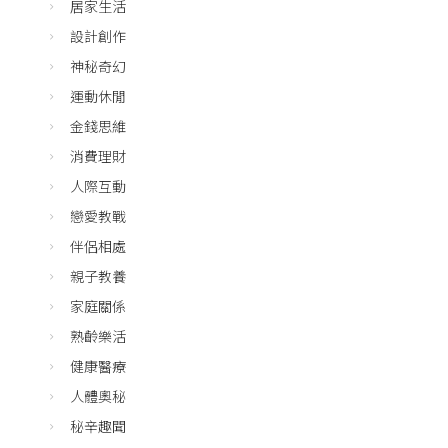
居家生活
設計創作
神秘奇幻
運動休閒
金錢思維
消費理財
人際互動
戀愛教戰
伴侶相處
親子教養
家庭關係
熟齡樂活
健康醫療
人體奧秘
秘辛趣聞