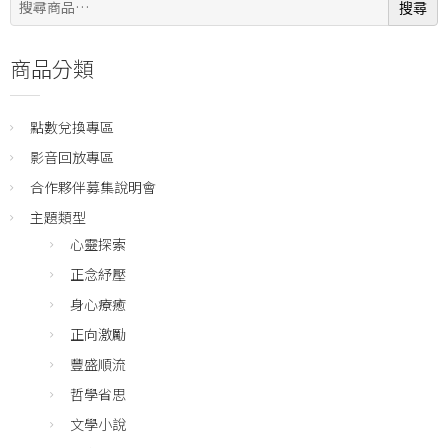
搜尋
尋:
商品分類
點數兌換專區
影音回放專區
合作夥伴募集說明會
主題類型
心靈探索
正念紓壓
身心療癒
正向激勵
豐盛順流
哲學省思
文學小說