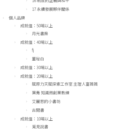
16 制度的正義與和平
17 永續發展夥伴關係
個人品牌
成就值：50場以上
月光書房
成就值：40場以上
fj
董秘白
成就值：30場以上
成就值：20場以上
賦原力天賦探索工作室 主理人富薇薇
葉青 知識微創業教練
艾麗思的小書坊
古閱書
成就值：10場以上
覓見說書