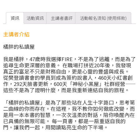
資訊
活動資訊
主講者書評
活動報名須知 (使用條款)
主講者介紹
橘胖的私讀屋
我是橘胖，47歲時我選擇FIRE，不是為了逃離，而是為了
追尋生命更深層的意義。 在職場打拼近20年後，我發現
真正的富足不只是財務自由，更是心靈的豐盛與成長。
從樊登讀書會的學員到成為簽約說書人，460天小紅書創
作，292天臉書更新，600天「神秘小黑屋」社群經營——
這些不是為了證明什麼，而是我重新連結自我的旅程。
「橘胖的私讀屋」是為了那些站在人生十字路口，思考第
二曲線的你而存在。在這裡，我不教你如何徹底改變，而
是用一本本書的智慧，一次次溫柔的對話，陪你喚醒內在
已具備的無限可能。 每一頁書，都是一扇重返自我的
門。讓我們一起，用閱讀點亮生命的下半場。