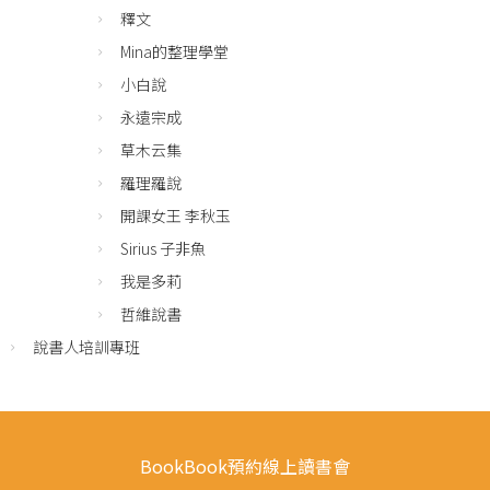
釋文
Mina的整理學堂
小白說
永遠宗成
草木云集
羅理羅說
開課女王 李秋玉
Sirius 子非魚
我是多莉
哲維說書
說書人培訓專班
BookBook預約線上讀書會