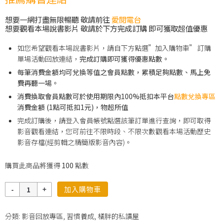
想要一網打盡無限暢聽 敬請前往
愛閱電台
想要觀看本場說書影片 敬請於下方完成訂購 即可獲取超值優惠
如您希望觀看本場說書影片，請自下方點選”加入購物車” 訂購
單場活動回放連結，
完成訂購即可獲得優惠點數。
每筆消費金額均可兌換等值之會員點數，累積足夠點數、馬上免
費再聽一場。
消費換取會員點數可於使用期限內100%抵扣本平台
點數兌換專區
消費金額 (1點可抵扣1元)，物超所值
完成訂購後，請登入會員帳號點選該筆訂單進行查詢，即可取得
影音觀看連結，您可前往不限時段、不限次數觀看本場活動歷史
影音存檔(經剪輯之精簡版影音內容)。
購買此商品將獲得
100
點數
數
加入購物車
量
分類:
影音回放專區
,
習慣養成
,
橘胖的私讀屋