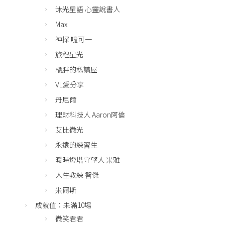
沐光星語 心靈說書人
Max
神探 啦可一
旅程星光
橘胖的私讀屋
VL愛分享
丹尼爾
理財科技人 Aaron阿倫
艾比微光
永遠的練習生
暖時燈塔守望人 米雅
人生教練 智傑
米爾斯
成就值：未滿10場
微笑君君