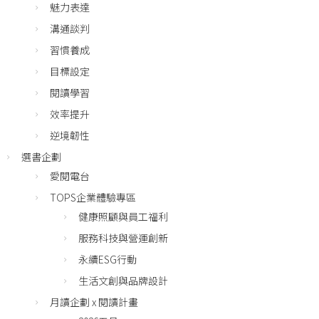
魅力表達
溝通談判
習慣養成
目標設定
閱讀學習
效率提升
逆境韌性
選書企劃
愛閱電台
TOPS企業體驗專區
健康照顧與員工福利
服務科技與營運創新
永續ESG行動
生活文創與品牌設計
月讀企劃 x 閱讀計畫