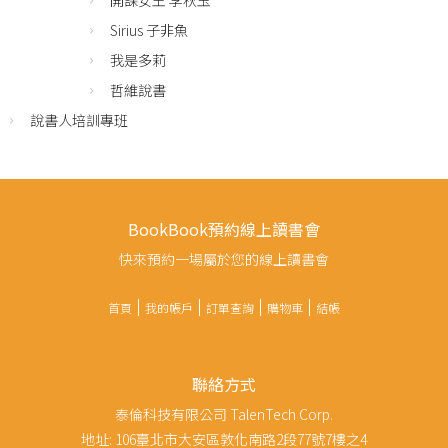
開課女王 李秋玉
Sirius 子非魚
我是多莉
哲維說書
說書人培訓專班
BookBook預約線上讀書會
快來預約一場屬於您的線上讀書會
首頁
我的帳戶
訂單查詢
購物車
結帳
聯絡方式
泰倫科技有限公司 TalenTech Corp.
地址: 106臺北市大安區敦化南路2段77號7樓之4