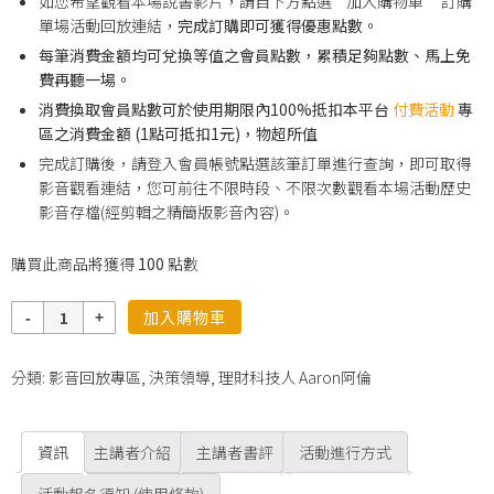
如您希望觀看本場說書影片，請自下方點選”加入購物車” 訂購
單場活動回放連結，
完成訂購即可獲得優惠點數。
每筆消費金額均可兌換等值之會員點數，累積足夠點數、馬上免
費再聽一場。
消費換取會員點數可於使用期限內100%抵扣本平台
付費活動
專
區之消費金額 (1點可抵扣1元)，物超所值
完成訂購後，請登入會員帳號點選該筆訂單進行查詢，即可取得
影音觀看連結，您可前往不限時段、不限次數觀看本場活動歷史
影音存檔(經剪輯之精簡版影音內容)。
購買此商品將獲得
100
點數
數
加入購物車
量
分類:
影音回放專區
,
決策領導
,
理財科技人 Aaron阿倫
資訊
主講者介紹
主講者書評
活動進行方式