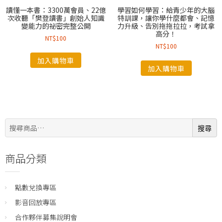
讀懂一本書：3300萬會員、22億
學習如何學習：給青少年的大腦
次收聽「樊登讀書」創始人知識
特訓課，讓你學什麼都會、記憶
變能力的祕密完整公開
力升級、告別拖拖拉拉，考試拿
高分！
NT$
100
NT$
100
加入購物車
加入購物車
搜
搜尋
尋:
商品分類
點數兌換專區
影音回放專區
合作夥伴募集說明會