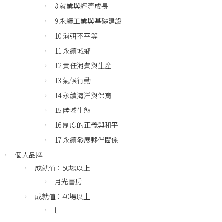
8 就業與經濟成長
9 永續工業與基礎建設
10 消弭不平等
11 永續城鄉
12 責任消費與生產
13 氣候行動
14 永續海洋與保育
15 陸域生態
16 制度的正義與和平
17 永續發展夥伴關係
個人品牌
成就值：50場以上
月光書房
成就值：40場以上
fj