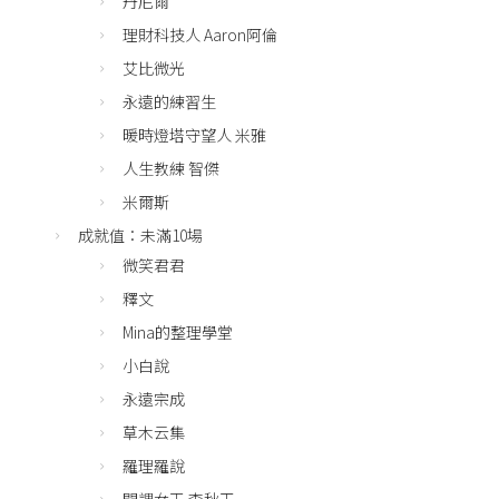
丹尼爾
理財科技人 Aaron阿倫
艾比微光
永遠的練習生
暖時燈塔守望人 米雅
人生教練 智傑
米爾斯
成就值：未滿10場
微笑君君
釋文
Mina的整理學堂
小白說
永遠宗成
草木云集
羅理羅說