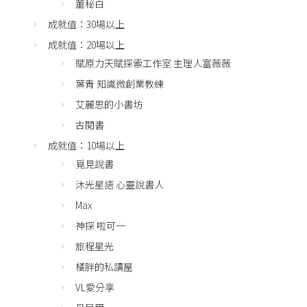
董秘白
成就值：30場以上
成就值：20場以上
賦原力天賦探索工作室 主理人富薇薇
葉青 知識微創業教練
艾麗思的小書坊
古閱書
成就值：10場以上
覓見說書
沐光星語 心靈說書人
Max
神探 啦可一
旅程星光
橘胖的私讀屋
VL愛分享