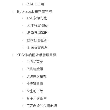
2026十二月
BookBook 布克商學院
ESG永續行動
人才發展激勵
品牌行銷策略
技術研發創新
全面精實管理
SDGs聯合國永續發展目標
1 消除貧窮
2 終結饑餓
3 健康與福祉
4 優質教育
5 性別平等
6 淨水與衛生
7 可負擔的永續能源