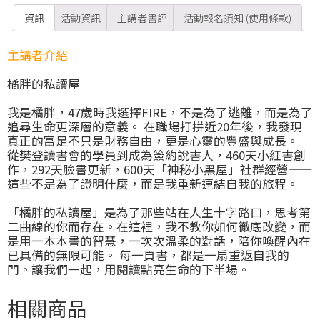
資訊
活動資訊
主講者書評
活動報名須知 (使用條款)
主講者介紹
橘胖的私讀屋
我是橘胖，47歲時我選擇FIRE，不是為了逃離，而是為了
追尋生命更深層的意義。 在職場打拼近20年後，我發現
真正的富足不只是財務自由，更是心靈的豐盛與成長。
從樊登讀書會的學員到成為簽約說書人，460天小紅書創
作，292天臉書更新，600天「神秘小黑屋」社群經營——
這些不是為了證明什麼，而是我重新連結自我的旅程。
「橘胖的私讀屋」是為了那些站在人生十字路口，思考第
二曲線的你而存在。在這裡，我不教你如何徹底改變，而
是用一本本書的智慧，一次次溫柔的對話，陪你喚醒內在
已具備的無限可能。 每一頁書，都是一扇重返自我的
門。讓我們一起，用閱讀點亮生命的下半場。
相關商品