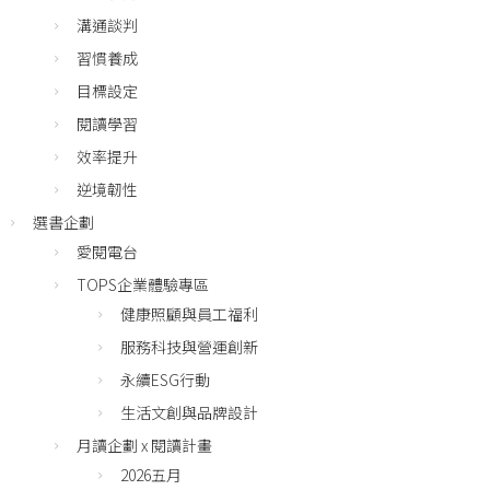
溝通談判
習慣養成
目標設定
閱讀學習
效率提升
逆境韌性
選書企劃
愛閱電台
TOPS企業體驗專區
健康照顧與員工福利
服務科技與營運創新
永續ESG行動
生活文創與品牌設計
月讀企劃 x 閱讀計畫
2026五月