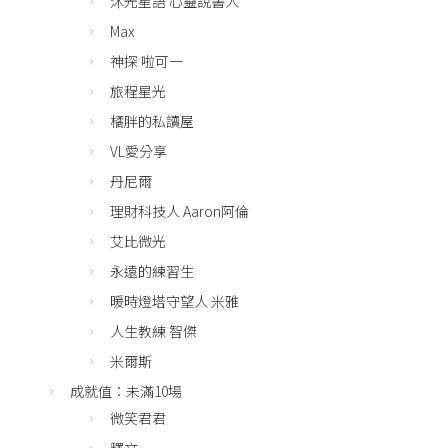
沐光星語 心靈說書人
Max
神探 啦可一
旅程星光
橘胖的私讀屋
VL愛分享
丹尼爾
理財科技人 Aaron阿倫
艾比微光
永遠的練習生
暖時燈塔守望人 米雅
人生教練 智傑
米爾斯
成就值：未滿10場
微笑君君