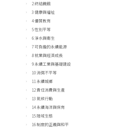
2 終結饑餓
3 健康與福祉
4 優質教育
5 性別平等
6 淨水與衛生
7 可負擔的永續能源
8 就業與經濟成長
9 永續工業與基礎建設
10 消弭不平等
11 永續城鄉
12 責任消費與生產
13 氣候行動
14 永續海洋與保育
15 陸域生態
16 制度的正義與和平