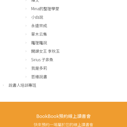
釋文
Mina的整理學堂
小白說
永遠宗成
草木云集
羅理羅說
開課女王 李秋玉
Sirius 子非魚
我是多莉
哲維說書
說書人培訓專班
BookBook預約線上讀書會
快來預約一場屬於您的線上讀書會