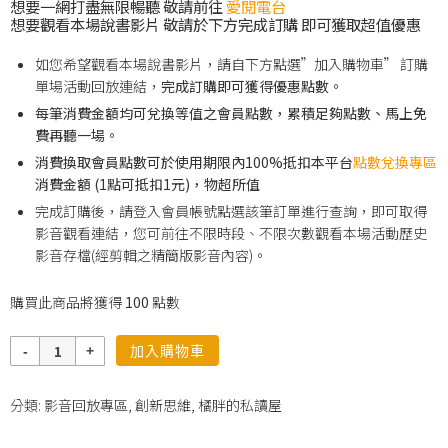
想要一網打盡無限暢聽 敬請前往
愛閱電台
想要觀看本場說書影片 敬請於下方完成訂購 即可獲取超值優惠
如您希望觀看本場說書影片，請自下方點選”加入購物車” 訂購
單場活動回放連結，
完成訂購即可獲得優惠點數。
每筆消費金額均可兌換等值之會員點數，累積足夠點數、馬上免
費再聽一場。
消費換取會員點數可於使用期限內100%抵扣本平台
點數兌換專區
消費金額 (1點可抵扣1元)，物超所值
完成訂購後，請登入會員帳號點選該筆訂單進行查詢，即可取得
影音觀看連結，您可前往不限時段、不限次數觀看本場活動歷史
影音存檔(經剪輯之精簡版影音內容)。
購買此商品將獲得
100
點數
數
加入購物車
量
分類:
影音回放專區
,
創新思維
,
橘胖的私讀屋