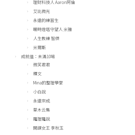
理財科技人 Aaron阿倫
艾比微光
永遠的練習生
暖時燈塔守望人 米雅
人生教練 智傑
米爾斯
成就值：未滿10場
微笑君君
釋文
Mina的整理學堂
小白說
永遠宗成
草木云集
羅理羅說
開課女王 李秋玉