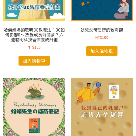
哈佛媽媽的聰明3C教養法：3C如
幼兒父母理智的教育觀
何影響0～25歲成長荷爾蒙？六
NT$
100
週聰明科技習慣養成計畫
NT$
100
加入購物車
加入購物車