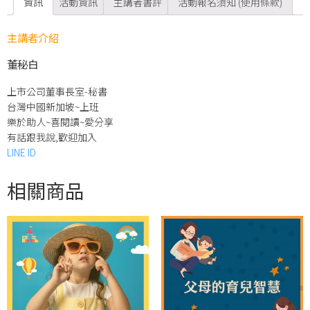
資訊
活動資訊
主講者書評
活動報名須知 (使用條款)
主講者介紹
董秘白
上市公司董事長室-秘書
台灣中國新加坡~上班
樂於助人~喜閱讀~愛分享
有話跟我說,歡迎加入
LINE ID
相關商品