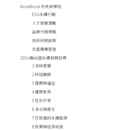
BookBook 布克商學院
ESG永續行動
人才發展激勵
品牌行銷策略
技術研發創新
全面精實管理
SDGs聯合國永續發展目標
1 消除貧窮
2 終結饑餓
3 健康與福祉
4 優質教育
5 性別平等
6 淨水與衛生
7 可負擔的永續能源
8 就業與經濟成長