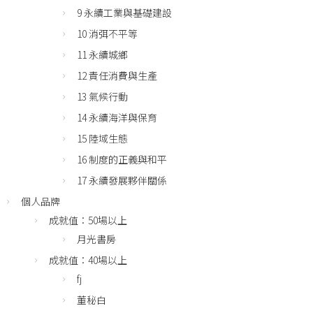
9 永續工業與基礎建設
10 消弭不平等
11 永續城鄉
12 責任消費與生產
13 氣候行動
14 永續海洋與保育
15 陸域生態
16 制度的正義與和平
17 永續發展夥伴關係
個人品牌
成就值：50場以上
月光書房
成就值：40場以上
fj
董秘白