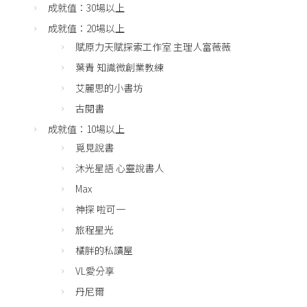
成就值：30場以上
成就值：20場以上
賦原力天賦探索工作室 主理人富薇薇
葉青 知識微創業教練
艾麗思的小書坊
古閱書
成就值：10場以上
覓見說書
沐光星語 心靈說書人
Max
神探 啦可一
旅程星光
橘胖的私讀屋
VL愛分享
丹尼爾