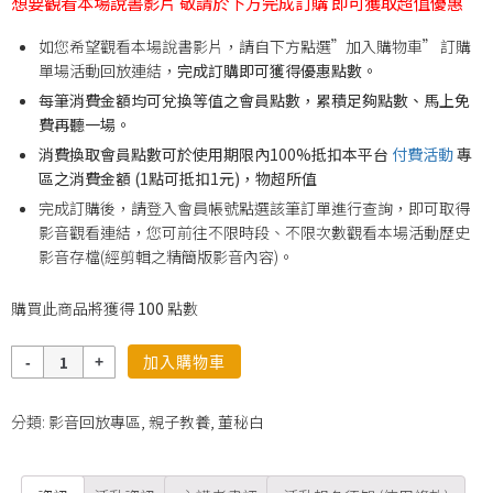
想要觀看本場說書影片 敬請於下方完成訂購 即可獲取超值優惠
如您希望觀看本場說書影片，請自下方點選”加入購物車” 訂購
單場活動回放連結，
完成訂購即可獲得優惠點數。
每筆消費金額均可兌換等值之會員點數，累積足夠點數、馬上免
費再聽一場。
消費換取會員點數可於使用期限內100%抵扣本平台
付費活動
專
區之消費金額 (1點可抵扣1元)，物超所值
完成訂購後，請登入會員帳號點選該筆訂單進行查詢，即可取得
影音觀看連結，您可前往不限時段、不限次數觀看本場活動歷史
影音存檔(經剪輯之精簡版影音內容)。
購買此商品將獲得
100
點數
數
加入購物車
量
分類:
影音回放專區
,
親子教養
,
董秘白