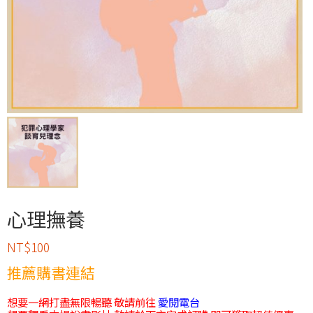
心理撫養
NT$
100
推薦購書連結
想要一網打盡無限暢聽 敬請前往
愛閱電台