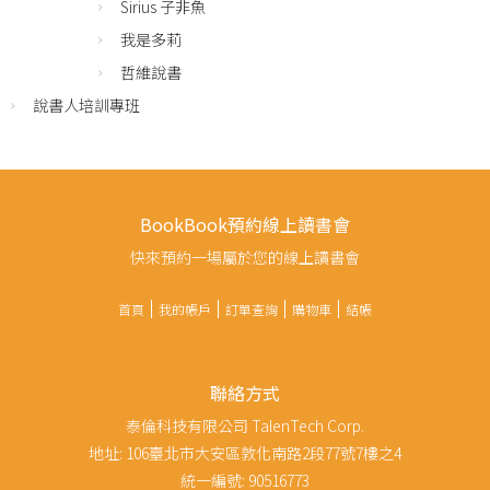
Sirius 子非魚
我是多莉
哲維說書
說書人培訓專班
BookBook預約線上讀書會
快來預約一場屬於您的線上讀書會
首頁
我的帳戶
訂單查詢
購物車
結帳
聯絡方式
泰倫科技有限公司 TalenTech Corp.
地址: 106臺北市大安區敦化南路2段77號7樓之4
統一編號: 90516773