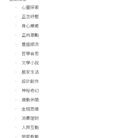
心靈探索
正念紓壓
身心療癒
正向激勵
豐盛順流
哲學省思
文學小說
居家生活
設計創作
神秘奇幻
運動休閒
金錢思維
消費理財
人際互動
戀愛教戰