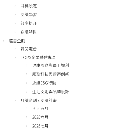
目標設定
閱讀學習
效率提升
逆境韌性
選書企劃
愛閱電台
TOPS企業體驗專區
健康照顧與員工福利
服務科技與營運創新
永續ESG行動
生活文創與品牌設計
月讀企劃 x 閱讀計畫
2026五月
2026六月
2026七月