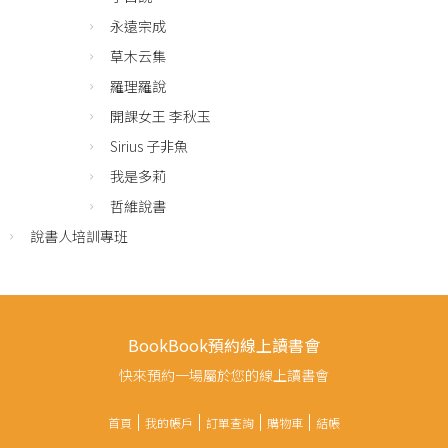
永遠宗成
草木云集
羅理羅說
開課女王 李秋玉
Sirius 子非魚
我是多莉
哲維說書
說書人培訓專班
BookBook預約線上讀書會
快來預約一場屬於您的線上讀書會
首頁
我的帳戶
訂單查詢
購物車
結帳