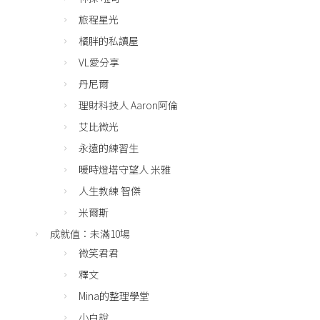
旅程星光
橘胖的私讀屋
VL愛分享
丹尼爾
理財科技人 Aaron阿倫
艾比微光
永遠的練習生
暖時燈塔守望人 米雅
人生教練 智傑
米爾斯
成就值：未滿10場
微笑君君
釋文
Mina的整理學堂
小白說