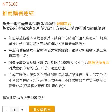
NT$
100
推薦購書連結
想要一網打盡無限暢聽 敬請前往
愛閱電台
想要觀看本場說書影片 敬請於下方完成訂購 即可獲取超值優惠
如您希望觀看本場說書影片，請自下方點選”加入購物車” 訂購
單場活動回放連結，
完成訂購即可獲得優惠點數。
每筆消費金額均可兌換等值之會員點數，累積足夠點數、馬上免
費再聽一場。
消費換取會員點數可於使用期限內100%抵扣本平台
點數兌換專區
消費金額 (1點可抵扣1元)，物超所值
完成訂購後，請登入會員帳號點選該筆訂單進行查詢，即可取得
影音觀看連結，您可前往不限時段、不限次數觀看本場活動歷史
影音存檔(經剪輯之精簡版影音內容)。
購買此商品將獲得
100
點數
數
加入購物車