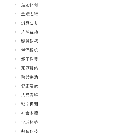
運動休閒
金錢思維
消費理財
人際互動
戀愛教戰
伴侶相處
親子教養
家庭關係
熟齡樂活
健康醫療
人體奧秘
秘辛趣聞
社會永續
全球趨勢
數位科技