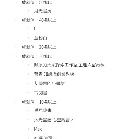
成就值：50場以上
月光書房
成就值：40場以上
fj
董秘白
成就值：30場以上
成就值：20場以上
賦原力天賦探索工作室 主理人富薇薇
葉青 知識微創業教練
艾麗思的小書坊
古閱書
成就值：10場以上
覓見說書
沐光星語 心靈說書人
Max
神探 啦可一