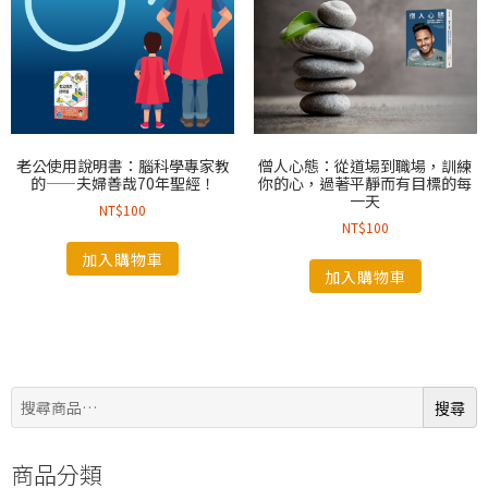
老公使用說明書：腦科學專家教
僧人心態：從道場到職場，訓練
的——夫婦善哉70年聖經！
你的心，過著平靜而有目標的每
一天
NT$
100
NT$
100
加入購物車
加入購物車
搜
搜尋
尋:
商品分類