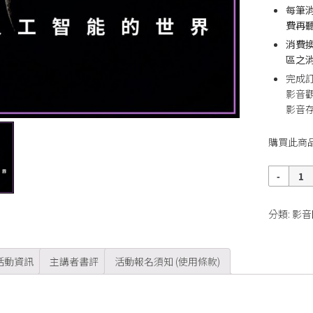
每筆
費再
消費
區之消
完成
影音
影音存
購買此商
數
量
分類:
影音
活動資訊
主講者書評
活動報名須知 (使用條款)