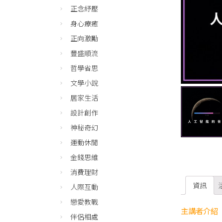
正念紓壓
身心療癒
正向激勵
豐盛順流
哲學省思
文學小說
居家生活
設計創作
神秘奇幻
運動休閒
金錢思維
消費理財
資訊
人際互動
戀愛教戰
主講者介紹
伴侶相處