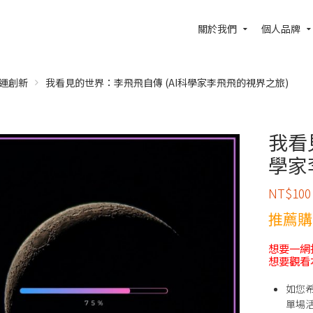
關於我們
個人品牌
運創新
我看見的世界：李飛飛自傳 (AI科學家李飛飛的視界之旅)
我看
學家
NT$
100
推薦購
想要一網
想要觀看
如您
單場