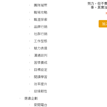
努力，但不
團隊凝聚
事，其實
職場攻略
職涯探索
加
品牌行銷
社群行銷
工作型態
魅力表達
溝通談判
習慣養成
目標設定
閱讀學習
效率提升
逆境韌性
選書企劃
愛閱電台