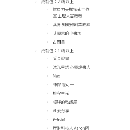
成就值：20場以上
賦原力天賦探索工作
室 主理人富薇薇
葉青 知識微創業教練
艾麗思的小書坊
古閱書
成就值：10場以上
覓見說書
沐光星語 心靈說書人
Max
神探 啦可一
旅程星光
橘胖的私讀屋
VL愛分享
丹尼爾
理財科技人 Aaron阿