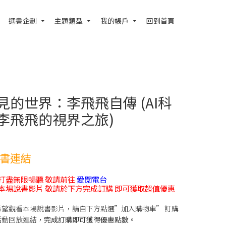
選書企劃
主題類型
我的帳戶
回到首頁
見的世界：李飛飛自傳 (AI科
李飛飛的視界之旅)
書連結
打盡無限暢聽 敬請前往
愛閱電台
本場說書影片 敬請於下方完成訂購 即可獲取超值優惠
希望觀看本場說書影片，請自下方點選”加入購物車” 訂購
活動回放連結，
完成訂購即可獲得優惠點數。