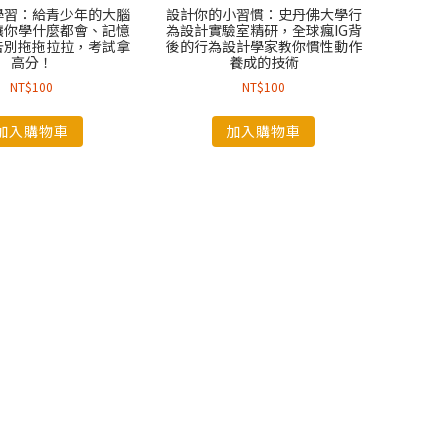
學習：給青少年的大腦
設計你的小習慣：史丹佛大學行
讓你學什麼都會、記憶
為設計實驗室精研，全球瘋IG背
告別拖拖拉拉，考試拿
後的行為設計學家教你慣性動作
高分！
養成的技術
NT$
100
NT$
100
加入購物車
加入購物車