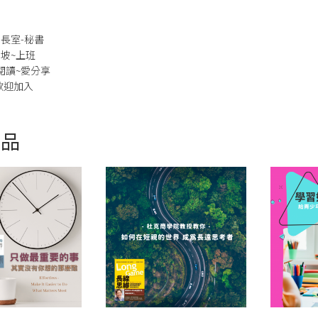
長室-秘書
坡~上班
閱讀~愛分享
歡迎加入
商品