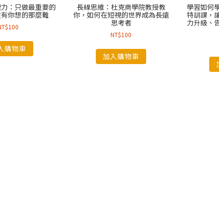
費力：只做最重要的
長線思維：杜克商學院教授教
學習如何
沒有你想的那麼難
你，如何在短視的世界成為長遠
特訓課，
思考者
力升級、
NT$
100
NT$
100
入購物車
加入購物車