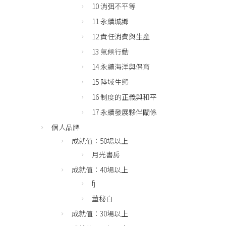
10 消弭不平等
11 永續城鄉
12 責任消費與生產
13 氣候行動
14 永續海洋與保育
15 陸域生態
16 制度的正義與和平
17 永續發展夥伴關係
個人品牌
成就值：50場以上
月光書房
成就值：40場以上
fj
董秘白
成就值：30場以上