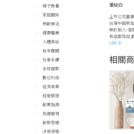
董秘白
親子教養
家庭關係
上市公司董事
台灣中國新加
熟齡樂活
樂於助人~喜
健康醫療
有話跟我說,
人體奧秘
LINE ID
秘辛趣聞
相關
社會永續
全球趨勢
數位科技
經濟商業
經營管理
創業指南
知識變現
創新思維
決策領導