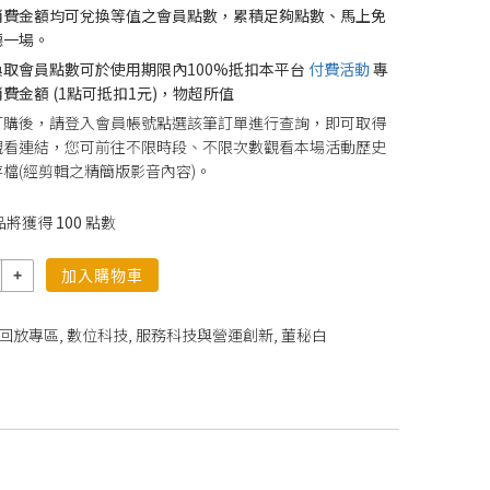
消費金額均可兌換等值之會員點數，累積足夠點數、馬上免
聽一場。
換取會員點數可於使用期限內100%抵扣本平台
付費活動
專
費金額 (1點可抵扣1元)，物超所值
訂購後，請登入會員帳號點選該筆訂單進行查詢，即可取得
觀看連結，您可前往不限時段、不限次數觀看本場活動歷史
檔(經剪輯之精簡版影音內容)。
品將獲得
100
點數
加入購物車
回放專區
,
數位科技
,
服務科技與營運創新
,
董秘白