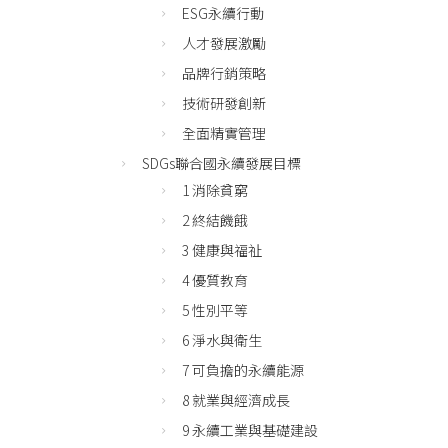
ESG永續行動
人才發展激勵
品牌行銷策略
技術研發創新
全面精實管理
SDGs聯合國永續發展目標
1 消除貧窮
2 終結饑餓
3 健康與福祉
4 優質教育
5 性別平等
6 淨水與衛生
7 可負擔的永續能源
8 就業與經濟成長
9 永續工業與基礎建設