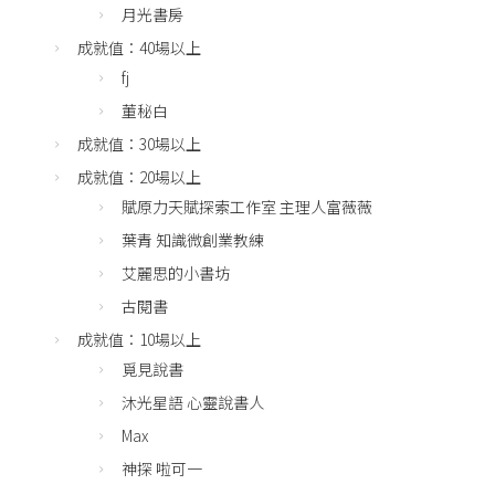
月光書房
成就值：40場以上
fj
董秘白
成就值：30場以上
成就值：20場以上
賦原力天賦探索工作室 主理人富薇薇
葉青 知識微創業教練
艾麗思的小書坊
古閱書
成就值：10場以上
覓見說書
沐光星語 心靈說書人
Max
神探 啦可一