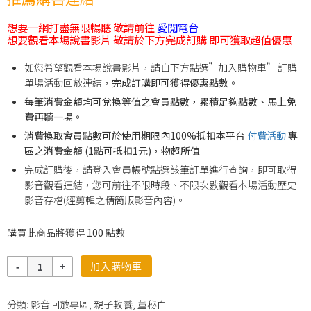
想要一網打盡無限暢聽 敬請前往
愛閱電台
想要觀看本場說書影片 敬請於下方完成訂購 即可獲取超值優惠
如您希望觀看本場說書影片，請自下方點選”加入購物車” 訂購
單場活動回放連結，
完成訂購即可獲得優惠點數。
每筆消費金額均可兌換等值之會員點數，累積足夠點數、馬上免
費再聽一場。
消費換取會員點數可於使用期限內100%抵扣本平台
付費活動
專
區之消費金額 (1點可抵扣1元)，物超所值
完成訂購後，請登入會員帳號點選該筆訂單進行查詢，即可取得
影音觀看連結，您可前往不限時段、不限次數觀看本場活動歷史
影音存檔(經剪輯之精簡版影音內容)。
購買此商品將獲得
100
點數
數
加入購物車
量
分類:
影音回放專區
,
親子教養
,
董秘白