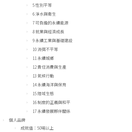
5 性別平等
6 淨水與衛生
7 可負擔的永續能源
8 就業與經濟成長
9 永續工業與基礎建設
10 消弭不平等
11 永續城鄉
12 責任消費與生產
13 氣候行動
14 永續海洋與保育
15 陸域生態
16 制度的正義與和平
17 永續發展夥伴關係
個人品牌
成就值：50場以上