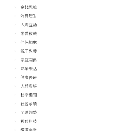
金錢思維
消費理財
人際互動
戀愛教戰
伴侶相處
親子教養
家庭關係
熟齡樂活
健康醫療
人體奧秘
秘辛趣聞
社會永續
全球趨勢
數位科技
經濟商業