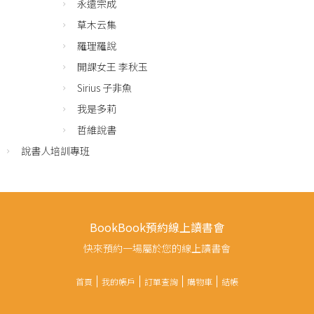
永遠宗成
草木云集
羅理羅說
開課女王 李秋玉
Sirius 子非魚
我是多莉
哲維說書
說書人培訓專班
BookBook預約線上讀書會
快來預約一場屬於您的線上讀書會
首頁
我的帳戶
訂單查詢
購物車
結帳