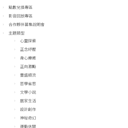
點數兌換專區
影音回放專區
合作夥伴募集說明會
主題類型
心靈探索
正念紓壓
身心療癒
正向激勵
豐盛順流
哲學省思
文學小說
居家生活
設計創作
神秘奇幻
運動休閒