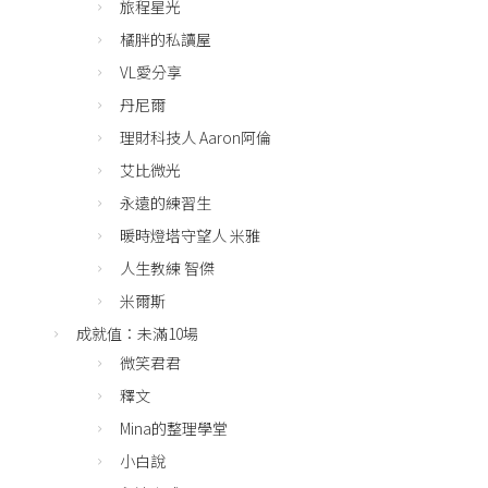
旅程星光
橘胖的私讀屋
VL愛分享
丹尼爾
理財科技人 Aaron阿倫
艾比微光
永遠的練習生
暖時燈塔守望人 米雅
人生教練 智傑
米爾斯
成就值：未滿10場
微笑君君
釋文
Mina的整理學堂
小白說