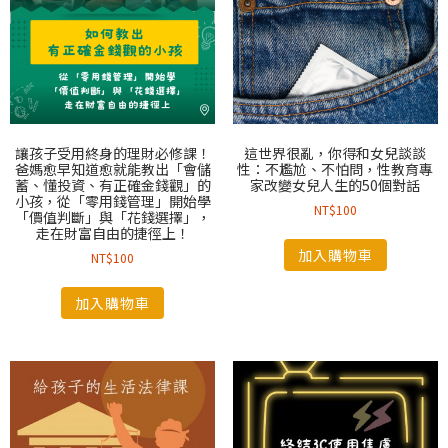
讓孩子受用終身的理財必修課！
這世界很亂，你得和女兒談談
爸媽愈早知道愈就能教出「會儲
性：不尷尬、不怕問，性教育專
蓄、懂投資、有正確金錢觀」的
家改變女兒人生的50個對話
小孩，從「零用錢管理」開始學
NT$
100
「價值判斷」與「花錢選擇」，
走在財富自由的捷徑上！
加入購物車
NT$
100
加入購物車