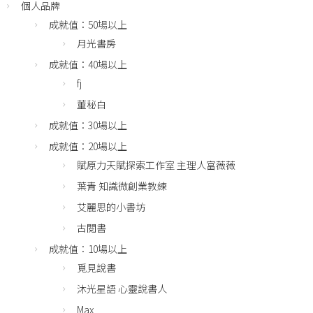
個人品牌
成就值：50場以上
月光書房
成就值：40場以上
fj
董秘白
成就值：30場以上
成就值：20場以上
賦原力天賦探索工作室 主理人富薇薇
葉青 知識微創業教練
艾麗思的小書坊
古閱書
成就值：10場以上
覓見說書
沐光星語 心靈說書人
Max