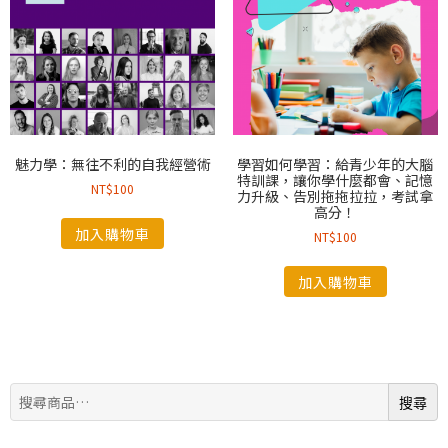
魅力學：無往不利的自我經營術
學習如何學習：給青少年的大腦
特訓課，讓你學什麼都會、記憶
NT$
100
力升級、告別拖拖拉拉，考試拿
高分！
加入購物車
NT$
100
加入購物車
搜
搜尋
尋: