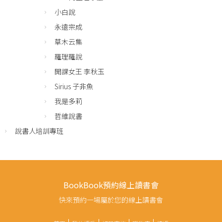
小白說
永遠宗成
草木云集
羅理羅說
開課女王 李秋玉
Sirius 子非魚
我是多莉
哲維說書
說書人培訓專班
BookBook預約線上讀書會
快來預約一場屬於您的線上讀書會