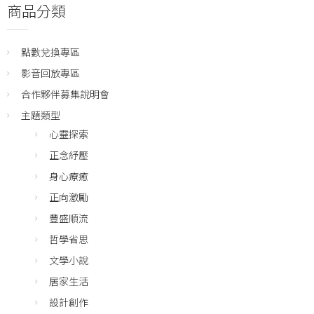
商品分類
點數兌換專區
影音回放專區
合作夥伴募集說明會
主題類型
心靈探索
正念紓壓
身心療癒
正向激勵
豐盛順流
哲學省思
文學小說
居家生活
設計創作