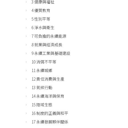
3 健康與福祉
4 優質教育
5 性別平等
6 淨水與衛生
7 可負擔的永續能源
8 就業與經濟成長
9 永續工業與基礎建設
10 消弭不平等
11 永續城鄉
12 責任消費與生產
13 氣候行動
14 永續海洋與保育
15 陸域生態
16 制度的正義與和平
17 永續發展夥伴關係