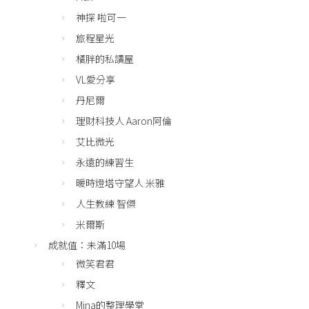
神探 啦可一
旅程星光
橘胖的私讀屋
VL愛分享
丹尼爾
理財科技人 Aaron阿倫
艾比微光
永遠的練習生
暖時燈塔守望人 米雅
人生教練 智傑
米爾斯
成就值：未滿10場
微笑君君
釋文
Mina的整理學堂