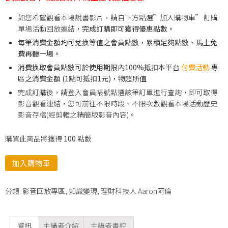
如您希望觀看本場說書影片，請自下方點選”加入購物車” 訂購
單場活動回放連結，
完成訂購即可獲得優惠點數。
每筆消費金額均可兌換等值之會員點數，累積足夠點數、馬上免
費再聽一場。
消費換取會員點數可於使用期限內100%抵扣本平台
付費活動
專
區之消費金額 (1點可抵扣1元)，物超所值
完成訂購後，請登入會員帳號點選該筆訂單進行查詢，即可取得
影音觀看連結，您可前往不限時段、不限次數觀看本場活動歷史
影音存檔(經剪輯之精簡版影音內容)。
購買此商品將獲得
100
點數
加入購物車
分類:
影音回放專區
,
知識變現
,
理財科技人 Aaron阿倫
資訊
主講者介紹
主講者書評