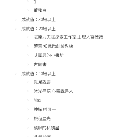
fj
董秘白
成就值：30場以上
成就值：20場以上
賦原力天賦探索工作室 主理人富薇薇
葉青 知識微創業教練
艾麗思的小書坊
古閱書
成就值：10場以上
覓見說書
沐光星語 心靈說書人
Max
神探 啦可一
旅程星光
橘胖的私讀屋
VL愛分享