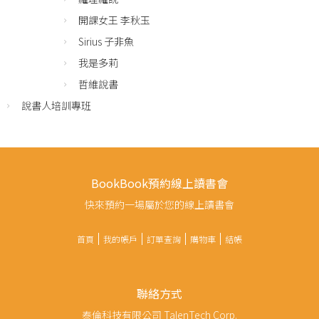
開課女王 李秋玉
Sirius 子非魚
我是多莉
哲維說書
說書人培訓專班
BookBook預約線上讀書會
快來預約一場屬於您的線上讀書會
首頁
我的帳戶
訂單查詢
購物車
結帳
聯絡方式
泰倫科技有限公司 TalenTech Corp.