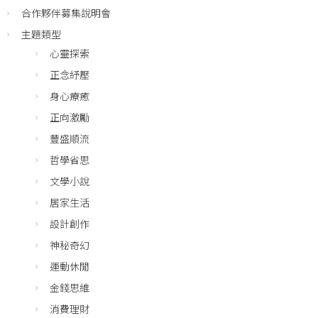
合作夥伴募集說明會
主題類型
心靈探索
正念紓壓
身心療癒
正向激勵
豐盛順流
哲學省思
文學小說
居家生活
設計創作
神秘奇幻
運動休閒
金錢思維
消費理財