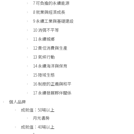
7 可負擔的永續能源
8 就業與經濟成長
9 永續工業與基礎建設
10 消弭不平等
11 永續城鄉
12 責任消費與生產
13 氣候行動
14 永續海洋與保育
15 陸域生態
16 制度的正義與和平
17 永續發展夥伴關係
個人品牌
成就值：50場以上
月光書房
成就值：40場以上