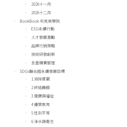
2026十一月
2026十二月
BookBook 布克商學院
ESG永續行動
人才發展激勵
品牌行銷策略
技術研發創新
全面精實管理
SDGs聯合國永續發展目標
1 消除貧窮
2 終結饑餓
3 健康與福祉
4 優質教育
5 性別平等
6 淨水與衛生