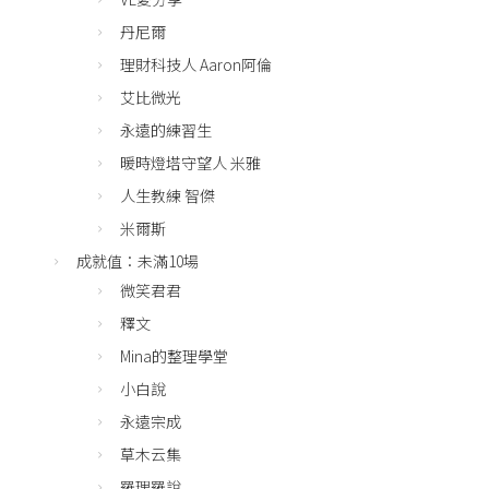
丹尼爾
理財科技人 Aaron阿倫
艾比微光
永遠的練習生
暖時燈塔守望人 米雅
人生教練 智傑
米爾斯
成就值：未滿10場
微笑君君
釋文
Mina的整理學堂
小白說
永遠宗成
草木云集
羅理羅說