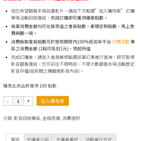
如您希望觀看本場說書影片，請自下方點選”加入購物車” 訂購
單場活動回放連結，
完成訂購即可獲得優惠點數。
每筆消費金額均可兌換等值之會員點數，累積足夠點數、馬上免
費再聽一場。
消費換取會員點數可於使用期限內100%抵扣本平台
付費活動
專
區之消費金額 (1點可抵扣1元)，物超所值
完成訂購後，請登入會員帳號點選該筆訂單進行查詢，即可取得
影音觀看連結，您可前往不限時段、不限次數觀看本場活動歷史
影音存檔(經剪輯之精簡版影音內容)。
購買此商品將獲得
100
點數
數
加入購物車
量
分類:
影音回放專區
,
金錢思維
,
消費理財
資訊
主講者介紹
主講者書評
活動進行方式