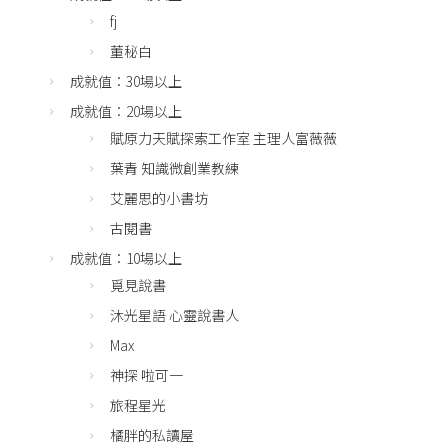
fj
董秘白
成就值：30場以上
成就值：20場以上
賦原力天賦探索工作室 主理人富薇薇
葉青 知識微創業教練
艾麗思的小書坊
古閱書
成就值：10場以上
覓見說書
沐光星語 心靈說書人
Max
神探 啦可一
旅程星光
橘胖的私讀屋