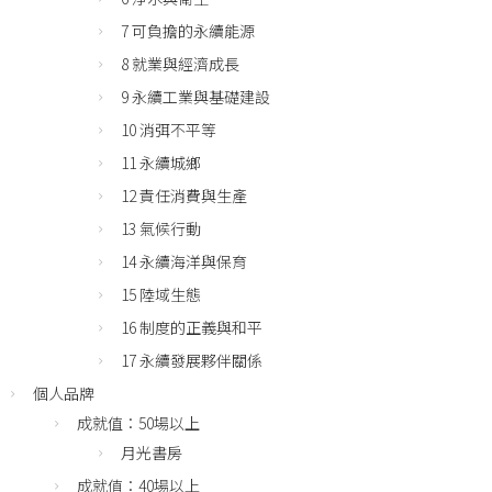
7 可負擔的永續能源
8 就業與經濟成長
9 永續工業與基礎建設
10 消弭不平等
11 永續城鄉
12 責任消費與生產
13 氣候行動
14 永續海洋與保育
15 陸域生態
16 制度的正義與和平
17 永續發展夥伴關係
個人品牌
成就值：50場以上
月光書房
成就值：40場以上