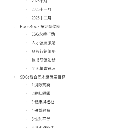
2026十月
2026十一月
2026十二月
BookBook 布克商學院
ESG永續行動
人才發展激勵
品牌行銷策略
技術研發創新
全面精實管理
SDGs聯合國永續發展目標
1 消除貧窮
2 終結饑餓
3 健康與福祉
4 優質教育
5 性別平等
6 淨水與衛生