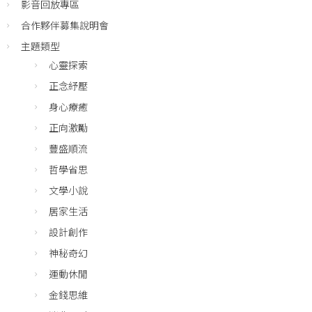
影音回放專區
合作夥伴募集說明會
主題類型
心靈探索
正念紓壓
身心療癒
正向激勵
豐盛順流
哲學省思
文學小說
居家生活
設計創作
神秘奇幻
運動休閒
金錢思維