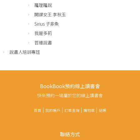
羅理羅說
開課女王 李秋玉
Sirius 子非魚
我是多莉
哲維說書
說書人培訓專班
BookBook預約線上讀書會
快來預約一場屬於您的線上讀書會
首頁
我的帳戶
訂單查詢
購物車
結帳
聯絡方式