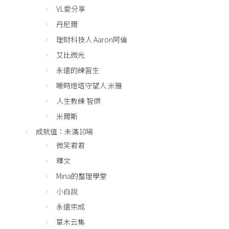
VL愛分享
丹尼爾
理財科技人 Aaron阿倫
艾比微光
永遠的練習生
暖時燈塔守望人 米雅
人生教練 智傑
米爾斯
成就值：未滿10場
微笑君君
釋文
Mina的整理學堂
小白說
永遠宗成
草木云集