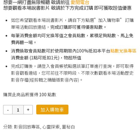
想要一網打盡無限暢聽 敬請前往
愛閱電台
想要觀看本場說書影片 敬請於下方完成訂購 即可獲取超值優惠
如您希望觀看本場說書影片，請自下方點選”加入購物車” 訂購
單場活動回放連結，
完成訂購即可獲得優惠點數。
每筆消費金額均可兌換等值之會員點數，累積足夠點數、馬上免
費再聽一場。
消費換取會員點數可於使用期限內100%抵扣本平台
點數兌換專區
消費金額 (1點可抵扣1元)，物超所值
完成訂購後，請登入會員帳號點選該筆訂單進行查詢，即可取得
影音觀看連結，您可前往不限時段、不限次數觀看本場活動歷史
影音存檔(經剪輯之精簡版影音內容)。
購買此商品將獲得
100
點數
數
加入購物車
量
分類:
影音回放專區
,
心靈探索
,
董秘白