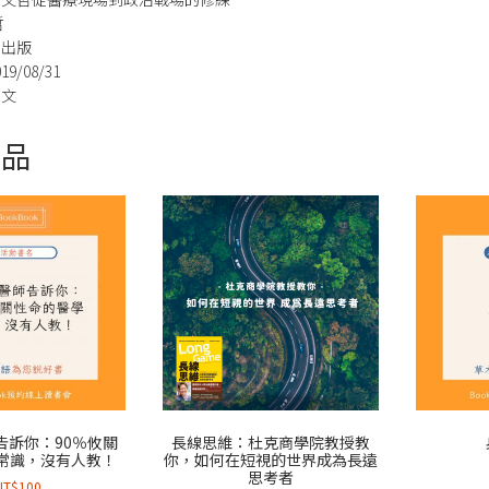
哲
周出版
9/08/31
中文
商品
告訴你：90％攸關
長線思維：杜克商學院教授教
常識，沒有人教！
你，如何在短視的世界成為長遠
思考者
NT$
100