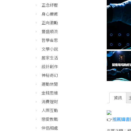
正念紓壓
身心療癒
正向激勵
豐盛順流
哲學省思
文學小說
居家生活
設計創作
神秘奇幻
運動休閒
金錢思維
資訊
消費理財
人際互動
👉
推薦購書
戀愛教戰
伴侶相處
生死之間︰