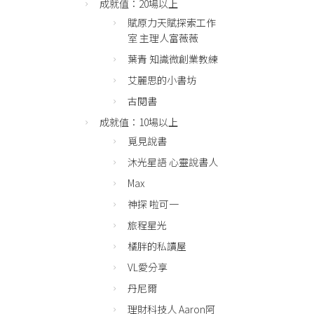
成就值：20場以上
賦原力天賦探索工作
室 主理人富薇薇
葉青 知識微創業教練
艾麗思的小書坊
古閱書
成就值：10場以上
覓見說書
沐光星語 心靈說書人
Max
神探 啦可一
旅程星光
橘胖的私讀屋
VL愛分享
丹尼爾
理財科技人 Aaron阿