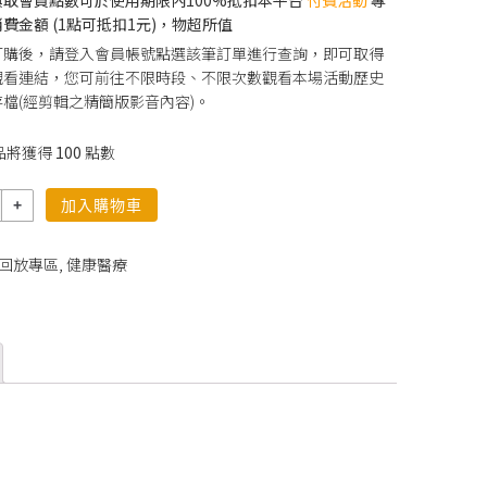
費金額 (1點可抵扣1元)，物超所值
訂購後，請登入會員帳號點選該筆訂單進行查詢，即可取得
觀看連結，您可前往不限時段、不限次數觀看本場活動歷史
檔(經剪輯之精簡版影音內容)。
品將獲得
100
點數
加入購物車
回放專區
,
健康醫療