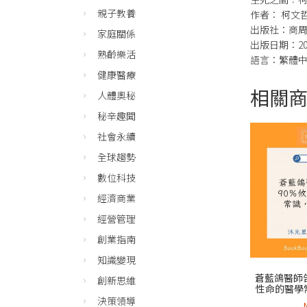
親子教養
作者： 柯文
出版社：商
家庭關係
出版日期：201
熟齡樂活
語言：繁體
健康醫療
相關
人體奧秘
秘辛趣聞
社會永續
全球趨勢
數位科技
經濟商業
經營管理
創業指南
知識變現
蒼藍鴿醫師
創新思維
性命的醫學
決策領導