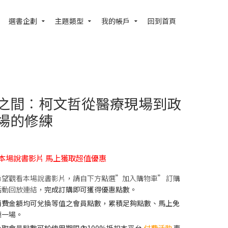
選書企劃
主題類型
我的帳戶
回到首頁
之間︰柯文哲從醫療現場到政
場的修練
本場說書影片 馬上獲取超值優惠
希望觀看本場說書影片，請自下方點選”加入購物車” 訂購
活動回放連結，
完成訂購即可獲得優惠點數。
消費金額均可兌換等值之會員點數，累積足夠點數、馬上免
聽一場。
換取會員點數可於使用期限內100%抵扣本平台
付費活動
專