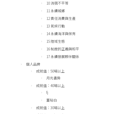
10 消弭不平等
11 永續城鄉
12 責任消費與生產
13 氣候行動
14 永續海洋與保育
15 陸域生態
16 制度的正義與和平
17 永續發展夥伴關係
個人品牌
成就值：50場以上
月光書房
成就值：40場以上
fj
董秘白
成就值：30場以上