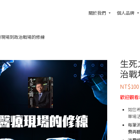
關於我們
個人品牌
療現場到政治戰場的修練
生死
治戰
NT$
100
歡迎觀看
如您
單場
每筆
費再
消費