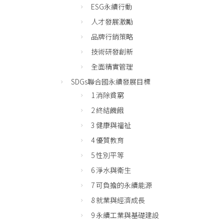
ESG永續行動
人才發展激勵
品牌行銷策略
技術研發創新
全面精實管理
SDGs聯合國永續發展目標
1 消除貧窮
2 終結饑餓
3 健康與福祉
4 優質教育
5 性別平等
6 淨水與衛生
7 可負擔的永續能源
8 就業與經濟成長
9 永續工業與基礎建設