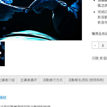
區之消
完成
影音
影音存
購買此商
數
量
分類:
影音
主講者介紹
主講者書評
活動進行方式
活動報名須知 (使用條款)
連結
柯文哲從醫療現場到政治戰場的修練