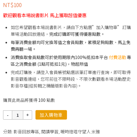
NT$
100
歡迎觀看本場說書影片 馬上獲取超值優惠
如您希望觀看本場說書影片，請自下方點選”加入購物車” 訂購
單場活動回放連結，
完成訂購即可獲得優惠點數。
每筆消費金額均可兌換等值之會員點數，累積足夠點數、馬上免
費再聽一場。
消費換取會員點數可於使用期限內100%抵扣本平台
付費活動
專
區之消費金額 (1點可抵扣1元)，物超所值
完成訂購後，請登入會員帳號點選該筆訂單進行查詢，即可取得
影音觀看連結，您可前往不限時段、不限次數觀看本場活動歷史
影音存檔(經剪輯之精簡版影音內容)。
購買此商品將獲得
100
點數
數
加入購物車
量
分類:
影音回放專區
,
閱讀學習
,
暖時燈塔守望人 米雅