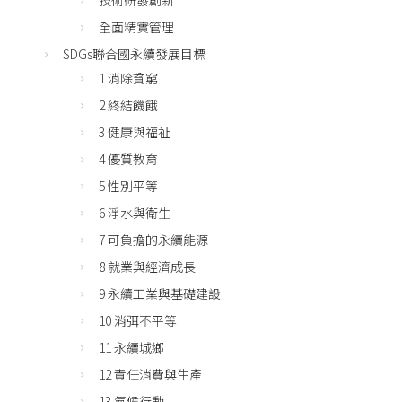
全面精實管理
SDGs聯合國永續發展目標
1 消除貧窮
2 終結饑餓
3 健康與福祉
4 優質教育
5 性別平等
6 淨水與衛生
7 可負擔的永續能源
8 就業與經濟成長
9 永續工業與基礎建設
10 消弭不平等
11 永續城鄉
12 責任消費與生產
13 氣候行動