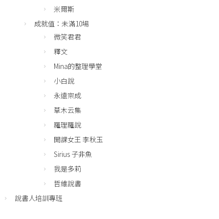
米爾斯
成就值：未滿10場
微笑君君
釋文
Mina的整理學堂
小白說
永遠宗成
草木云集
羅理羅說
開課女王 李秋玉
Sirius 子非魚
我是多莉
哲維說書
說書人培訓專班