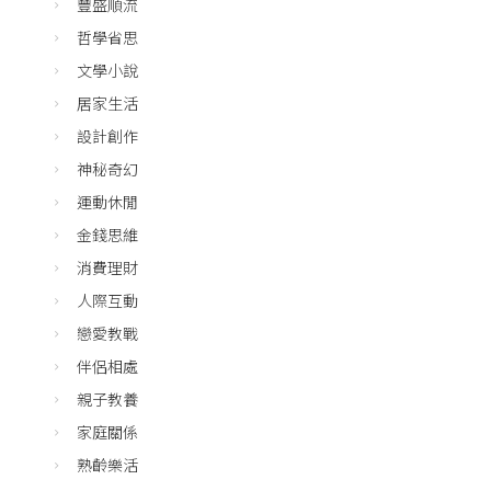
豐盛順流
哲學省思
文學小說
居家生活
設計創作
神秘奇幻
運動休閒
金錢思維
消費理財
人際互動
戀愛教戰
伴侶相處
親子教養
家庭關係
熟齡樂活