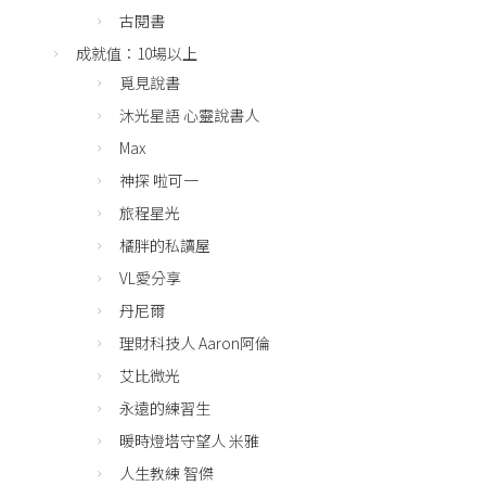
古閱書
成就值：10場以上
覓見說書
沐光星語 心靈說書人
Max
神探 啦可一
旅程星光
橘胖的私讀屋
VL愛分享
丹尼爾
理財科技人 Aaron阿倫
艾比微光
永遠的練習生
暖時燈塔守望人 米雅
人生教練 智傑