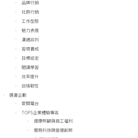
品牌行銷
社群行銷
工作型態
魅力表達
溝通談判
習慣養成
目標設定
閱讀學習
效率提升
逆境韌性
選書企劃
愛閱電台
TOPS企業體驗專區
健康照顧與員工福利
服務科技與營運創新