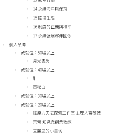
14 永續海洋與保育
15 陸域生態
16 制度的正義與和平
17 永續發展夥伴關係
個人品牌
成就值：50場以上
月光書房
成就值：40場以上
fj
董秘白
成就值：30場以上
成就值：20場以上
賦原力天賦探索工作室 主理人富薇薇
葉青 知識微創業教練
艾麗思的小書坊