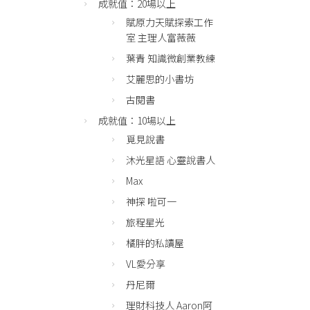
成就值：20場以上
賦原力天賦探索工作
室 主理人富薇薇
葉青 知識微創業教練
艾麗思的小書坊
古閱書
成就值：10場以上
覓見說書
沐光星語 心靈說書人
Max
神探 啦可一
旅程星光
橘胖的私讀屋
VL愛分享
丹尼爾
理財科技人 Aaron阿