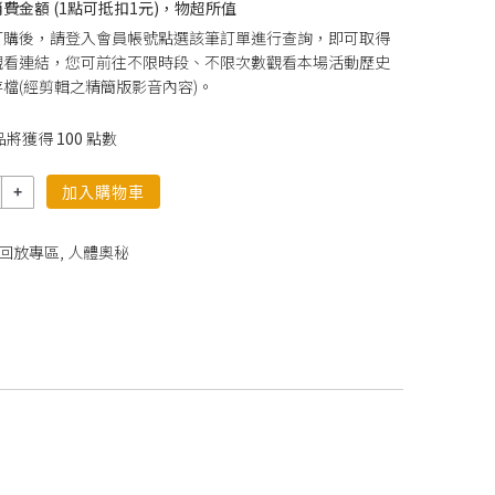
費金額 (1點可抵扣1元)，物超所值
訂購後，請登入會員帳號點選該筆訂單進行查詢，即可取得
觀看連結，您可前往不限時段、不限次數觀看本場活動歷史
檔(經剪輯之精簡版影音內容)。
品將獲得
100
點數
加入購物車
回放專區
,
人體奧秘