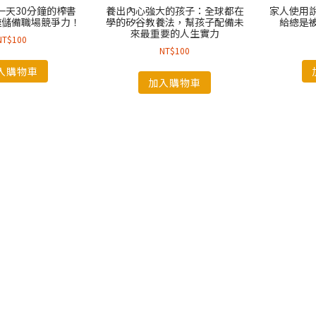
一天30分鐘的榨書
養出內心強大的孩子：全球都在
家人使用
速儲備職場競爭力！
學的矽谷教養法，幫孩子配備未
給總是
來最重要的人生實力
NT$
100
NT$
100
入購物車
加入購物車