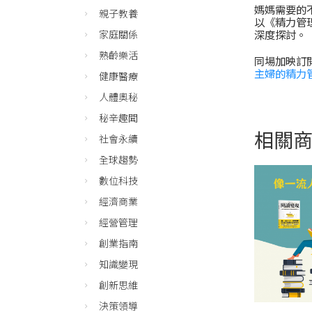
媽媽需要的不
親子教養
以《精力管
深度探討。
家庭關係
熟齡樂活
同場加映訂閱
主婦的精力
健康醫療
人體奧秘
秘辛趣聞
相關
社會永續
全球趨勢
數位科技
經濟商業
經營管理
創業指南
知識變現
創新思維
決策領導