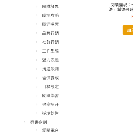
閱讀變現：
團隊凝聚
法，幫你最
職場攻略
職涯探索
加
品牌行銷
社群行銷
工作型態
魅力表達
溝通談判
習慣養成
目標設定
閱讀學習
效率提升
逆境韌性
選書企劃
愛閱電台