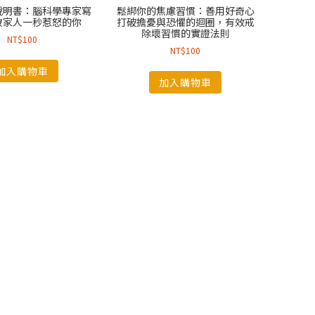
說明書：腦科學專家寫
鬆綁你的焦慮習慣：善用好奇心
被家人一秒惹怒的你
打破擔憂與恐懼的迴圈，有效戒
除壞習慣的實證法則
NT$
100
NT$
100
加入購物車
加入購物車