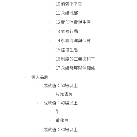
10 消弭不平等
11 永續城鄉
12 責任消費與生產
13 氣候行動
14 永續海洋與保育
15 陸域生態
16 制度的正義與和平
17 永續發展夥伴關係
個人品牌
成就值：50場以上
月光書房
成就值：40場以上
fj
董秘白
成就值：30場以上