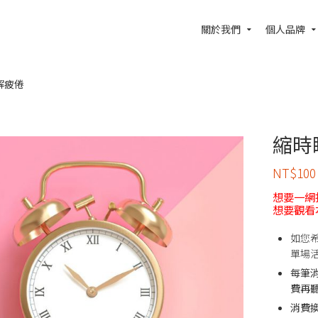
關於我們
個人品牌
解疲倦
縮時
NT$
100
想要一網
想要觀看
如您
單場
每筆
費再
消費