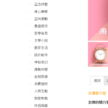
正念紓壓
身心療癒
正向激勵
豐盛順流
哲學省思
文學小說
居家生活
設計創作
神秘奇幻
運動休閒
金錢思維
資訊
消費理財
人際互動
主講者介紹
戀愛教戰
主婦的精力
伴侶相處