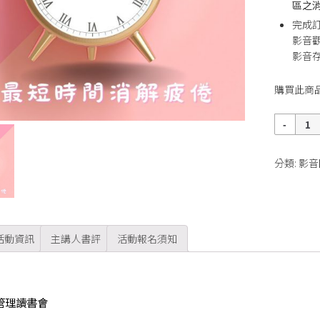
區之消
完成
影音
影音存
購買此商
數
量
分類:
影音
活動資訊
主講人書評
活動報名須知
管理讀書會