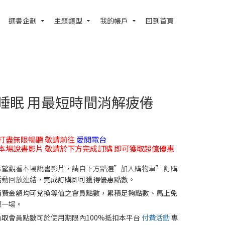
選書企劃
主題類型
我的帳戶
回到首頁
睡眠 用最短時間消解疲倦
打盡無限暢聽 敬請前往
愛閱電台
本場說書影片 敬請於下方完成訂購 即可獲取超值優惠
希望觀看本場說書影片，請自下方點選”加入購物車” 訂購
活動回放連結，
完成訂購即可獲得優惠點數。
消費金額均可兌換等值之會員點數，累積足夠點數、馬上免
聽一場。
換取會員點數可於使用期限內100%抵扣本平台
付費活動
專