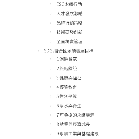
ESG永續行動
人才發展激勵
品牌行銷策略
技術研發創新
全面精實管理
SDGs聯合國永續發展目標
1 消除貧窮
2 終結饑餓
3 健康與福祉
4 優質教育
5 性別平等
6 淨水與衛生
7 可負擔的永續能源
8 就業與經濟成長
9 永續工業與基礎建設