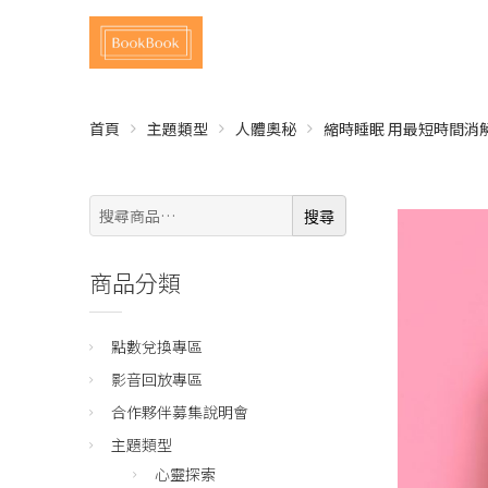
首頁
主題類型
人體奧秘
縮時睡眠 用最短時間消
搜
搜尋
尋:
商品分類
點數兌換專區
影音回放專區
合作夥伴募集說明會
主題類型
心靈探索