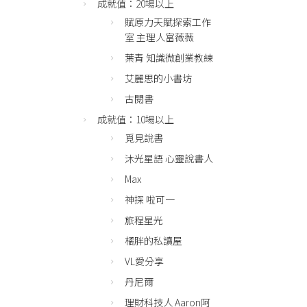
成就值：20場以上
賦原力天賦探索工作
室 主理人富薇薇
葉青 知識微創業教練
艾麗思的小書坊
古閱書
成就值：10場以上
覓見說書
沐光星語 心靈說書人
Max
神探 啦可一
旅程星光
橘胖的私讀屋
VL愛分享
丹尼爾
理財科技人 Aaron阿