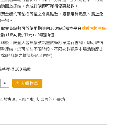
活動回放連結，
完成訂購即可獲得優惠點數。
消費金額均可兌換等值之會員點數，累積足夠點數、馬上免
聽一場。
換取會員點數可於使用期限內100%抵扣本平台
點數兌換專區
額 (1點可抵扣1元)，物超所值
訂購後，請登入會員帳號點選該筆訂單進行查詢，即可取得
觀看連結，您可前往不限時段、不限次數觀看本場活動歷史
檔(經剪輯之精簡版影音內容)。
品將獲得
100
點數
加入購物車
回放專區
,
人際互動
,
艾麗思的小書坊