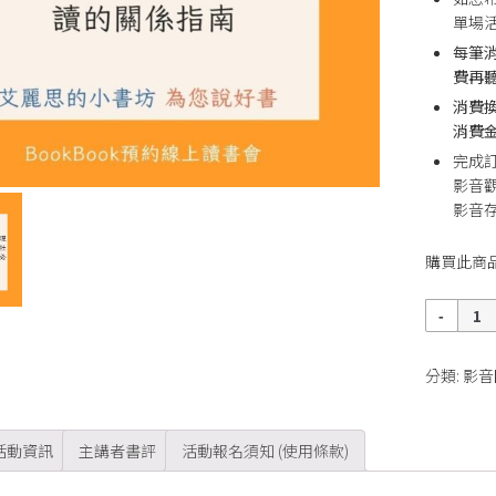
單場
每筆
費再
消費
消費金
完成
影音
影音存
購買此商
數
量
分類:
影音
活動資訊
主講者書評
活動報名須知 (使用條款)