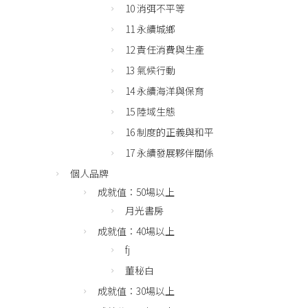
10 消弭不平等
11 永續城鄉
12 責任消費與生產
13 氣候行動
14 永續海洋與保育
15 陸域生態
16 制度的正義與和平
17 永續發展夥伴關係
個人品牌
成就值：50場以上
月光書房
成就值：40場以上
fj
董秘白
成就值：30場以上