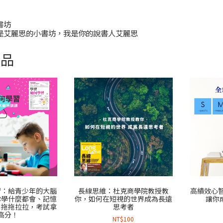
書坊
是艾麗思的小書坊，我是你的說書人艾麗思
商品
習：給青少年的大腦
長線思維：杜克商學院教授教
高績效心
你學什麼都會、記憶
你，如何在短視的世界成為長遠
讓你
別拖拖拉拉，考試拿
思考者
高分！
NT$
100