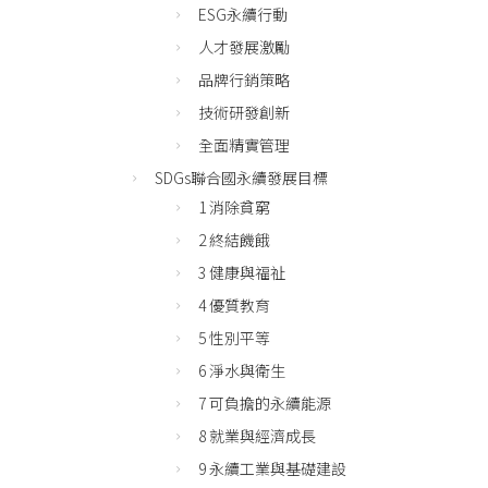
ESG永續行動
人才發展激勵
品牌行銷策略
技術研發創新
全面精實管理
SDGs聯合國永續發展目標
1 消除貧窮
2 終結饑餓
3 健康與福祉
4 優質教育
5 性別平等
6 淨水與衛生
7 可負擔的永續能源
8 就業與經濟成長
9 永續工業與基礎建設