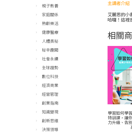
主講者介紹
親子教養
艾麗思的小
家庭關係
哈囉！這裡
熟齡樂活
相關
健康醫療
人體奧秘
秘辛趣聞
社會永續
全球趨勢
數位科技
經濟商業
經營管理
創業指南
知識變現
學習如何學
特訓課，讓
創新思維
力升級、告
決策領導