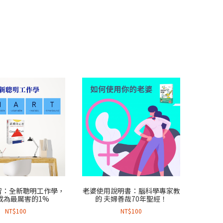
智：全新聰明工作學，
老婆使用說明書：腦科學專家教
成為最厲害的1%
的 夫婦善哉70年聖經！
NT$
100
NT$
100