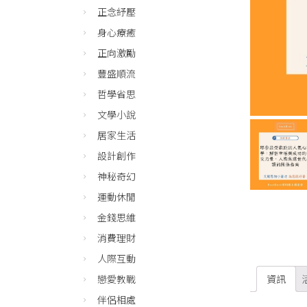
正念紓壓
身心療癒
正向激勵
豐盛順流
哲學省思
文學小說
居家生活
設計創作
神秘奇幻
運動休閒
金錢思維
消費理財
人際互動
戀愛教戰
資訊
伴侶相處