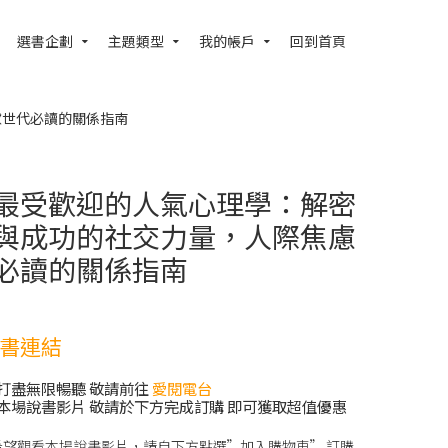
選書企劃
主題類型
我的帳戶
回到首頁
慮世代必讀的關係指南
最受歡迎的人氣心理學：解密
與成功的社交力量，人際焦慮
必讀的關係指南
書連結
打盡無限暢聽 敬請前往
愛閱電台
本場說書影片 敬請於下方完成訂購 即可獲取超值優惠
希望觀看本場說書影片，請自下方點選”加入購物車” 訂購