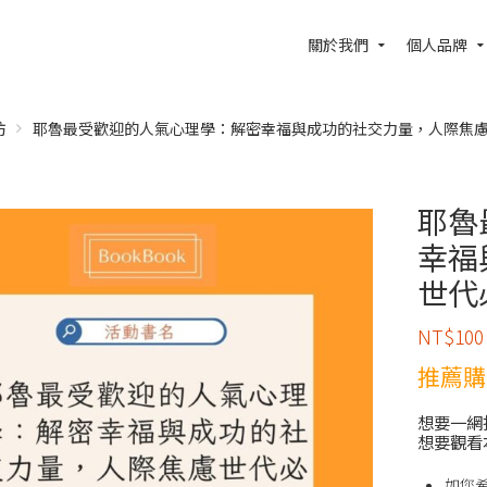
關於我們
個人品牌
坊
耶魯最受歡迎的人氣心理學：解密幸福與成功的社交力量，人際焦
耶魯
幸福
世代
NT$
100
推薦購
想要一網
想要觀看
如您