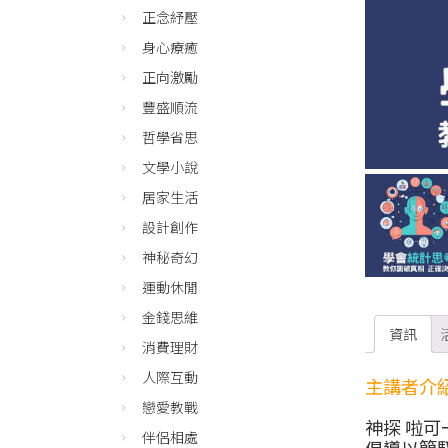
正念紓壓
身心療癒
正向激勵
豐盛順流
哲學省思
文學小說
居家生活
設計創作
神秘奇幻
運動休閒
金錢思維
資訊
消費理財
人際互動
主講者介
戀愛教戰
神探 啦可
伴侶相處
倡導以簡