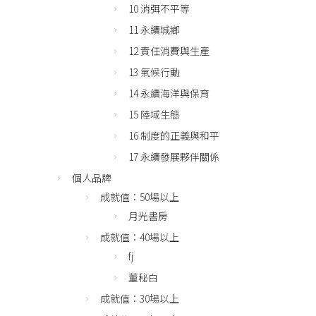
10 消弭不平等
11 永續城鄉
12 責任消費與生產
13 氣候行動
14 永續海洋與保育
15 陸域生態
16 制度的正義與和平
17 永續發展夥伴關係
個人品牌
成就值：50場以上
月光書房
成就值：40場以上
fj
董秘白
成就值：30場以上