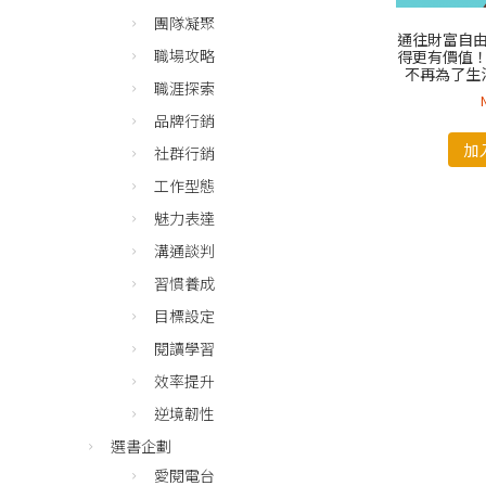
團隊凝聚
通往財富自
職場攻略
得更有價值
不再為了生
職涯探索
品牌行銷
加
社群行銷
工作型態
魅力表達
溝通談判
習慣養成
目標設定
閱讀學習
效率提升
逆境韌性
選書企劃
愛閱電台