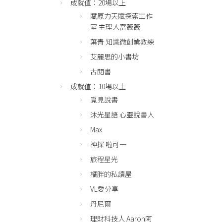
成就值：20場以上
賦原力天賦探索工作
室 主理人富薇薇
葉青 知識微創業教練
艾麗思的小書坊
古閱書
成就值：10場以上
覓見說書
沐光星語 心靈說書人
Max
神探 啦可一
旅程星光
橘胖的私讀屋
VL愛分享
丹尼爾
理財科技人 Aaron阿