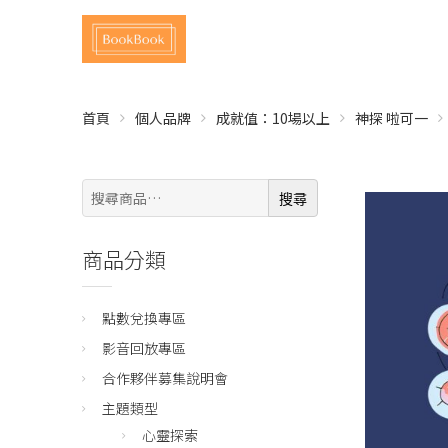
首頁
個人品牌
成就值：10場以上
神探 啦可一
搜
搜尋
尋:
商品分類
點數兌換專區
影音回放專區
合作夥伴募集說明會
主題類型
心靈探索