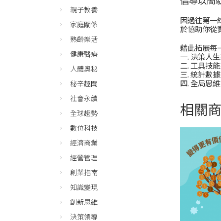
親子教養
因過往第一
家庭關係
於協助你從
熟齡樂活
藉此拓展每
健康醫療
一. 決策人
二. 工具技
人體奧秘
三. 統計數
四. 全局思
秘辛趣聞
社會永續
相關
全球趨勢
數位科技
經濟商業
經營管理
創業指南
知識變現
創新思維
決策領導