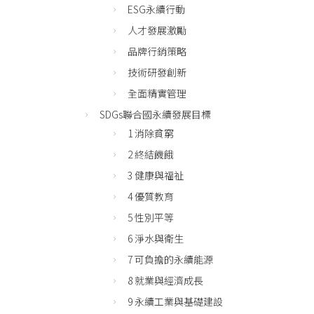
ESG永續行動
人才發展激勵
品牌行銷策略
技術研發創新
全面精實管理
SDGs聯合國永續發展目標
1 消除貧窮
2 終結饑餓
3 健康與福祉
4 優質教育
5 性別平等
6 淨水與衛生
7 可負擔的永續能源
8 就業與經濟成長
9 永續工業與基礎建設