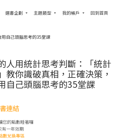
選書企劃
主題類型
我的帳戶
回到首頁
用自己頭腦思考的35堂課
的人用統計思考判斷：「統計
」教你識破真相，正確決策，
用自己頭腦思考的35堂課
書連結
別讓您的點數睡著囉
只有一年效期
點數兌換專區