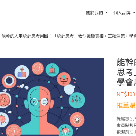
關於我們
個人品牌
能幹的人用統計思考判斷：「統計思考」教你識破真相，正確決策，學會
能幹
思考
學會
NT$
100
推薦購
提醒您 
會員點數
歡迎前往