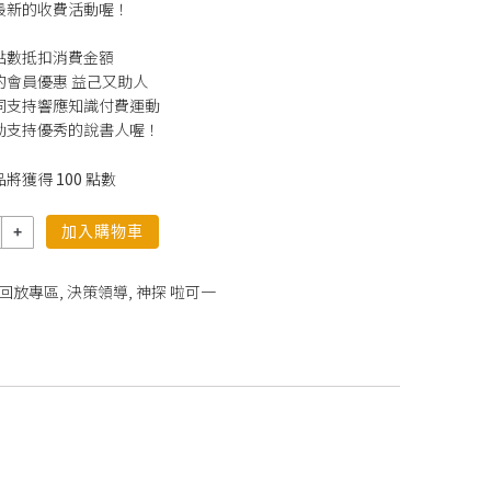
最新的收費活動喔！
點數抵扣消費金額
的會員優惠 益己又助人
同支持響應知識付費運動
動支持優秀的說書人喔！
品將獲得
100
點數
加入購物車
回放專區
,
決策領導
,
神探 啦可一