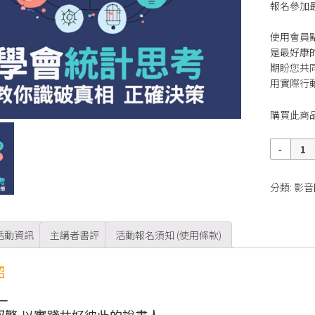
報名參加
使用會員
是最好康
期盼您共
用實際行
購買此商
數
量
分類:
影音
活動資訊
主講者書評
活動報名須知 (使用條款)
紹
一
馭繁,以實踐共好彼此的說書人