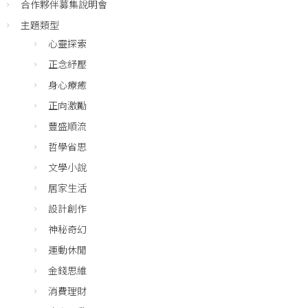
合作夥伴募集說明會
主題類型
心靈探索
正念紓壓
身心療癒
正向激勵
豐盛順流
哲學省思
文學小說
居家生活
設計創作
神秘奇幻
運動休閒
金錢思維
消費理財