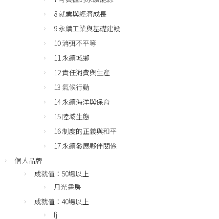
8 就業與經濟成長
9 永續工業與基礎建設
10 消弭不平等
11 永續城鄉
12 責任消費與生產
13 氣候行動
14 永續海洋與保育
15 陸域生態
16 制度的正義與和平
17 永續發展夥伴關係
個人品牌
成就值：50場以上
月光書房
成就值：40場以上
fj