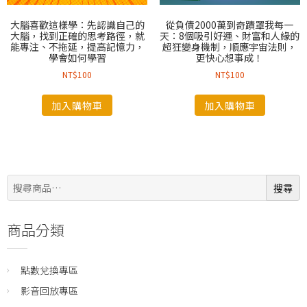
大腦喜歡這樣學：先認識自己的
從負債2000萬到奇蹟罩我每一
大腦，找到正確的思考路徑，就
天：8個吸引好運、財富和人緣的
能專注、不拖延，提高記憶力，
超狂變身機制，順應宇宙法則，
學會如何學習
更快心想事成！
NT$
100
NT$
100
加入購物車
加入購物車
搜
搜尋
尋:
商品分類
點數兌換專區
影音回放專區