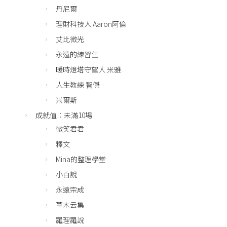
丹尼爾
理財科技人 Aaron阿倫
艾比微光
永遠的練習生
暖時燈塔守望人 米雅
人生教練 智傑
米爾斯
成就值：未滿10場
微笑君君
釋文
Mina的整理學堂
小白說
永遠宗成
草木云集
羅理羅說