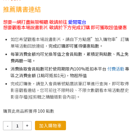
推薦購書連結
想要一網打盡無限暢聽 敬請前往
愛閱電台
想要觀看本場說書影片 敬請於下方完成訂購 即可獲取超值優惠
如您希望觀看本場說書影片，請自下方點選”加入購物車” 訂購
單場活動回放連結，
完成訂購即可獲得優惠點數。
每筆消費金額均可兌換等值之會員點數，累積足夠點數、馬上免
費再聽一場。
消費換取會員點數可於使用期限內100%抵扣本平台
付費活動
專
區之消費金額 (1點可抵扣1元)，物超所值
完成訂購後，請登入會員帳號點選該筆訂單進行查詢，即可取得
影音觀看連結，您可前往不限時段、不限次數觀看本場活動歷史
影音存檔(經剪輯之精簡版影音內容)。
購買此商品將獲得
100
點數
數
加入購物車
量