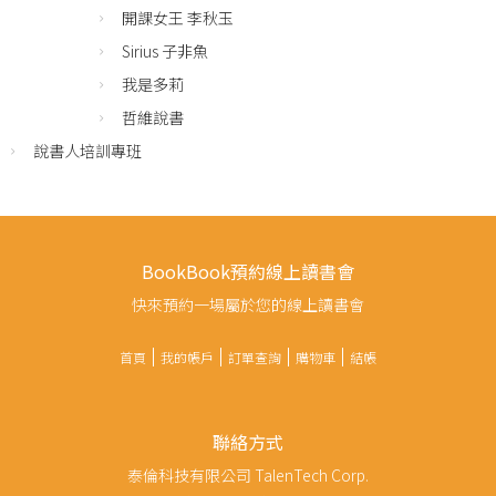
開課女王 李秋玉
Sirius 子非魚
我是多莉
哲維說書
說書人培訓專班
BookBook預約線上讀書會
快來預約一場屬於您的線上讀書會
首頁
我的帳戶
訂單查詢
購物車
結帳
聯絡方式
泰倫科技有限公司 TalenTech Corp.