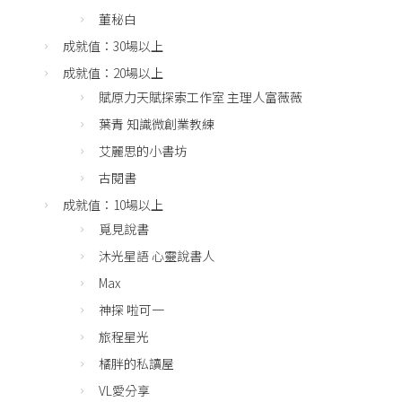
董秘白
成就值：30場以上
成就值：20場以上
賦原力天賦探索工作室 主理人富薇薇
葉青 知識微創業教練
艾麗思的小書坊
古閱書
成就值：10場以上
覓見說書
沐光星語 心靈說書人
Max
神探 啦可一
旅程星光
橘胖的私讀屋
VL愛分享