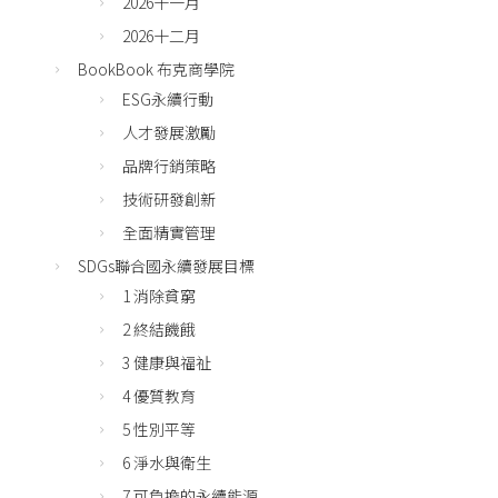
2026十一月
2026十二月
BookBook 布克商學院
ESG永續行動
人才發展激勵
品牌行銷策略
技術研發創新
全面精實管理
SDGs聯合國永續發展目標
1 消除貧窮
2 終結饑餓
3 健康與福祉
4 優質教育
5 性別平等
6 淨水與衛生
7 可負擔的永續能源