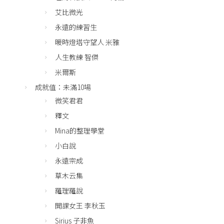
艾比微光
永遠的練習生
暖時燈塔守望人 米雅
人生教練 智傑
米爾斯
成就值：未滿10場
微笑君君
釋文
Mina的整理學堂
小白說
永遠宗成
草木云集
羅理羅說
開課女王 李秋玉
Sirius 子非魚