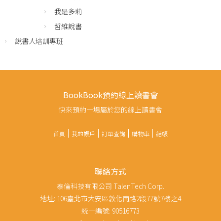
我是多莉
哲維說書
說書人培訓專班
BookBook預約線上讀書會
快來預約一場屬於您的線上讀書會
首頁
我的帳戶
訂單查詢
購物車
結帳
聯絡方式
泰倫科技有限公司 TalenTech Corp.
地址: 106臺北市大安區敦化南路2段77號7樓之4
統一編號: 90516773