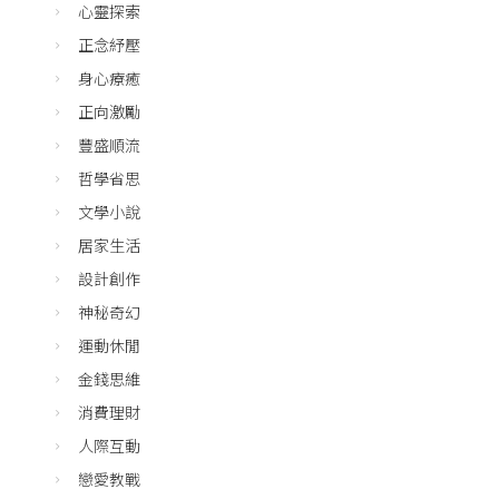
心靈探索
正念紓壓
身心療癒
正向激勵
豐盛順流
哲學省思
文學小說
居家生活
設計創作
神秘奇幻
運動休閒
金錢思維
消費理財
人際互動
戀愛教戰