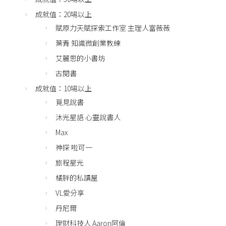
成就值：20場以上
賦原力天賦探索工作室 主理人富薇薇
葉青 知識微創業教練
艾麗思的小書坊
古閱書
成就值：10場以上
覓見說書
沐光星語 心靈說書人
Max
神探 啦可一
旅程星光
橘胖的私讀屋
VL愛分享
丹尼爾
理財科技人 Aaron阿倫