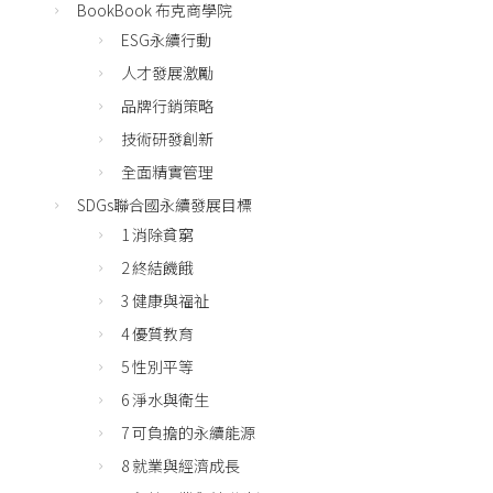
BookBook 布克商學院
ESG永續行動
人才發展激勵
品牌行銷策略
技術研發創新
全面精實管理
SDGs聯合國永續發展目標
1 消除貧窮
2 終結饑餓
3 健康與福祉
4 優質教育
5 性別平等
6 淨水與衛生
7 可負擔的永續能源
8 就業與經濟成長