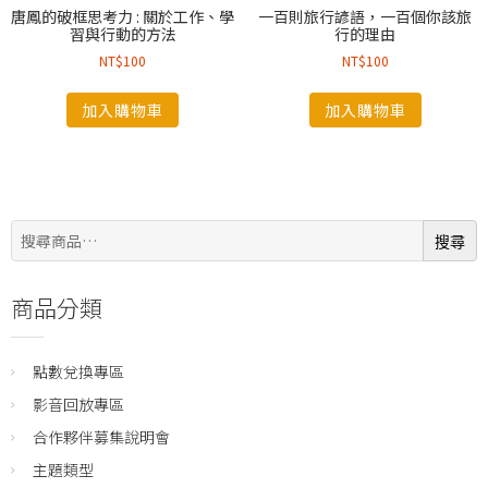
唐鳳的破框思考力 : 關於工作、學
一百則旅行諺語，一百個你該旅
習與行動的方法
行的理由
NT$
100
NT$
100
加入購物車
加入購物車
搜
搜尋
尋:
商品分類
點數兌換專區
影音回放專區
合作夥伴募集說明會
主題類型