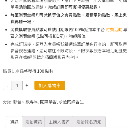
如您希望觀看本場說書影片，請自下方點選”加入購物車” 訂購
單場活動回放連結，
完成訂購即可獲得優惠點數。
每筆消費金額均可兌換等值之會員點數，累積足夠點數、馬上免
費再聽一場。
消費換取會員點數可於使用期限內100%抵扣本平台
付費活動
專
區之消費金額 (1點可抵扣1元)，物超所值
完成訂購後，請登入會員帳號點選該筆訂單進行查詢，即可取得
影音觀看連結，您可前往不限時段、不限次數觀看本場活動歷史
影音存檔(經剪輯之精簡版影音內容)。
購買此商品將獲得
100
點數
數
加入購物車
量
分類:
影音回放專區
,
閱讀學習
,
永遠的練習生
資訊
活動資訊
主講人書評
活動報名須知