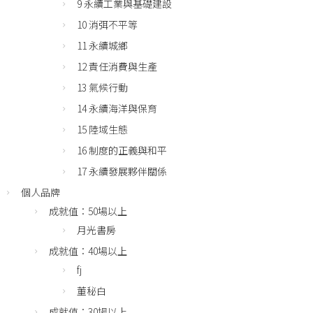
9 永續工業與基礎建設
10 消弭不平等
11 永續城鄉
12 責任消費與生產
13 氣候行動
14 永續海洋與保育
15 陸域生態
16 制度的正義與和平
17 永續發展夥伴關係
個人品牌
成就值：50場以上
月光書房
成就值：40場以上
fj
董秘白
成就值：30場以上