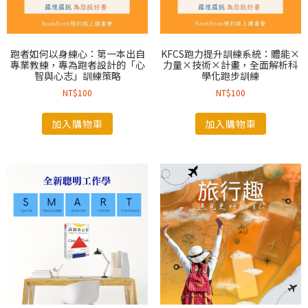
跑者如何以身練心：第一本出自
KFCS跑力提升訓練系統：體能×
專業教練，專為跑者設計的「心
力量×技術×計畫，全面解析科
智與心志」訓練策略
學化跑步訓練
NT$
100
NT$
100
加入購物車
加入購物車