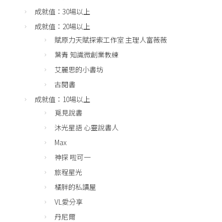
成就值：30場以上
成就值：20場以上
賦原力天賦探索工作室 主理人富薇薇
葉青 知識微創業教練
艾麗思的小書坊
古閱書
成就值：10場以上
覓見說書
沐光星語 心靈說書人
Max
神探 啦可一
旅程星光
橘胖的私讀屋
VL愛分享
丹尼爾