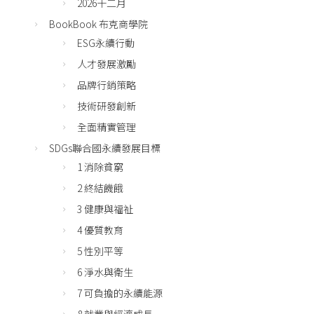
2026十二月
BookBook 布克商學院
ESG永續行動
人才發展激勵
品牌行銷策略
技術研發創新
全面精實管理
SDGs聯合國永續發展目標
1 消除貧窮
2 終結饑餓
3 健康與福祉
4 優質教育
5 性別平等
6 淨水與衛生
7 可負擔的永續能源