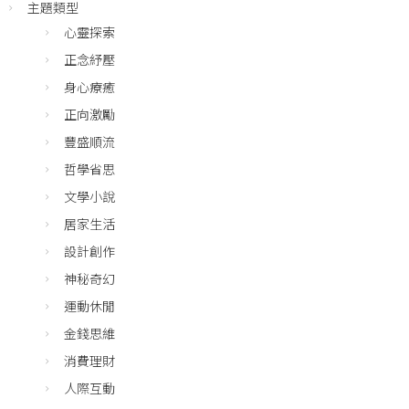
主題類型
心靈探索
正念紓壓
身心療癒
正向激勵
豐盛順流
哲學省思
文學小說
居家生活
設計創作
神秘奇幻
運動休閒
金錢思維
消費理財
人際互動