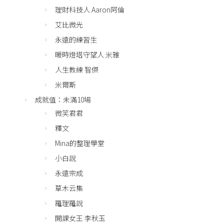
理財科技人 Aaron阿倫
艾比微光
永遠的練習生
暖時燈塔守望人 米雅
人生教練 智傑
米爾斯
成就值：未滿10場
微笑君君
釋文
Mina的整理學堂
小白說
永遠宗成
草木云集
羅理羅說
開課女王 李秋玉