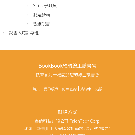
Sirius 子非魚
我是多莉
哲維說書
說書人培訓專班
BookBook預約線上讀書會
快來預約一場屬於您的線上讀書會
首頁
我的帳戶
訂單查詢
購物車
結帳
聯絡方式
泰倫科技有限公司 TalenTech Corp.
地址: 106臺北市大安區敦化南路2段77號7樓之4