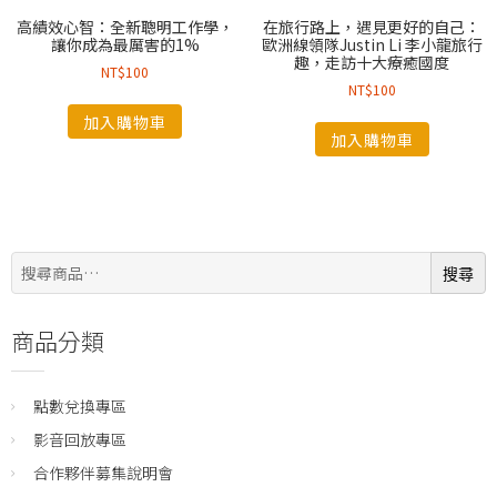
高績效心智：全新聰明工作學，
在旅行路上，遇見更好的自己：
讓你成為最厲害的1%
歐洲線領隊Justin Li 李小龍旅行
趣，走訪十大療癒國度
NT$
100
NT$
100
加入購物車
加入購物車
搜
搜尋
尋:
商品分類
點數兌換專區
影音回放專區
合作夥伴募集說明會