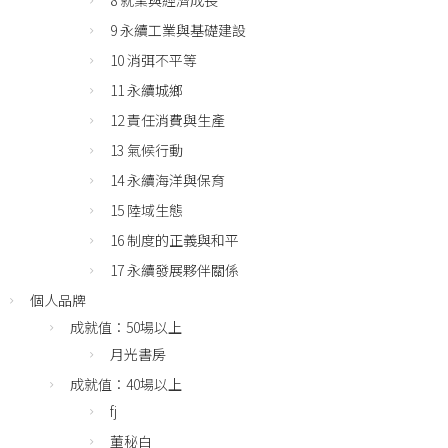
8 就業與經濟成長
9 永續工業與基礎建設
10 消弭不平等
11 永續城鄉
12 責任消費與生產
13 氣候行動
14 永續海洋與保育
15 陸域生態
16 制度的正義與和平
17 永續發展夥伴關係
個人品牌
成就值：50場以上
月光書房
成就值：40場以上
fj
董秘白