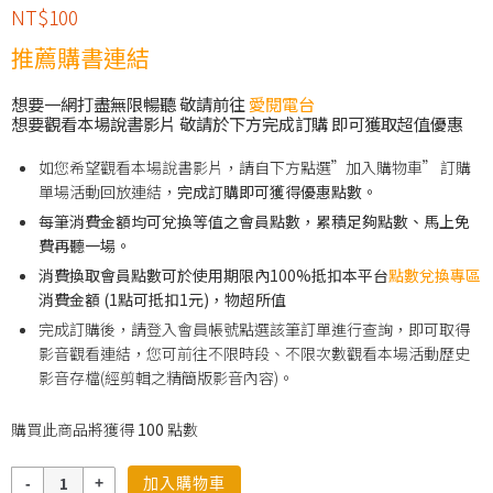
NT$
100
推薦購書連結
想要一網打盡無限暢聽 敬請前往
愛閱電台
想要觀看本場說書影片 敬請於下方完成訂購 即可獲取超值優惠
如您希望觀看本場說書影片，請自下方點選”加入購物車” 訂購
單場活動回放連結，
完成訂購即可獲得優惠點數。
每筆消費金額均可兌換等值之會員點數，累積足夠點數、馬上免
費再聽一場。
消費換取會員點數可於使用期限內100%抵扣本平台
點數兌換專區
消費金額 (1點可抵扣1元)，物超所值
完成訂購後，請登入會員帳號點選該筆訂單進行查詢，即可取得
影音觀看連結，您可前往不限時段、不限次數觀看本場活動歷史
影音存檔(經剪輯之精簡版影音內容)。
購買此商品將獲得
100
點數
數
加入購物車