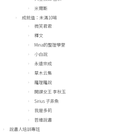
米爾斯
成就值：未滿10場
微笑君君
釋文
Mina的整理學堂
小白說
永遠宗成
草木云集
羅理羅說
開課女王 李秋玉
Sirius 子非魚
我是多莉
哲維說書
說書人培訓專班