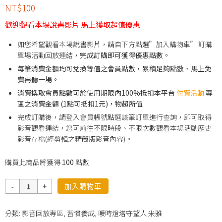
NT$
100
歡迎觀看本場說書影片 馬上獲取超值優惠
如您希望觀看本場說書影片，請自下方點選”加入購物車” 訂購
單場活動回放連結，
完成訂購即可獲得優惠點數。
每筆消費金額均可兌換等值之會員點數，累積足夠點數、馬上免
費再聽一場。
消費換取會員點數可於使用期限內100%抵扣本平台
付費活動
專
區之消費金額 (1點可抵扣1元)，物超所值
完成訂購後，請登入會員帳號點選該筆訂單進行查詢，即可取得
影音觀看連結，您可前往不限時段、不限次數觀看本場活動歷史
影音存檔(經剪輯之精簡版影音內容)。
購買此商品將獲得
100
點數
數
加入購物車
量
分類:
影音回放專區
,
習慣養成
,
暖時燈塔守望人 米雅