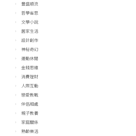
豐盛順流
哲學省思
文學小說
居家生活
設計創作
神秘奇幻
運動休閒
金錢思維
消費理財
人際互動
戀愛教戰
伴侶相處
親子教養
家庭關係
熟齡樂活