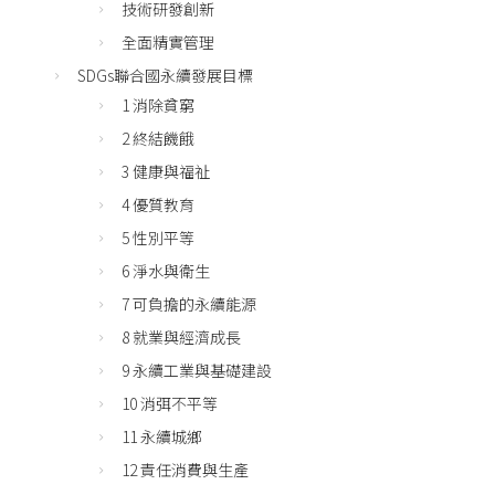
技術研發創新
全面精實管理
SDGs聯合國永續發展目標
1 消除貧窮
2 終結饑餓
3 健康與福祉
4 優質教育
5 性別平等
6 淨水與衛生
7 可負擔的永續能源
8 就業與經濟成長
9 永續工業與基礎建設
10 消弭不平等
11 永續城鄉
12 責任消費與生產