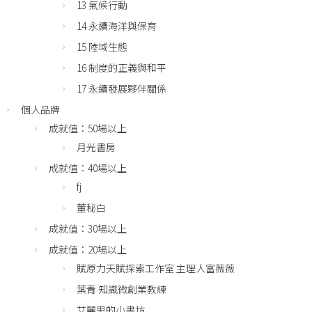
13 氣候行動
14 永續海洋與保育
15 陸域生態
16 制度的正義與和平
17 永續發展夥伴關係
個人品牌
成就值：50場以上
月光書房
成就值：40場以上
fj
董秘白
成就值：30場以上
成就值：20場以上
賦原力天賦探索工作室 主理人富薇薇
葉青 知識微創業教練
艾麗思的小書坊