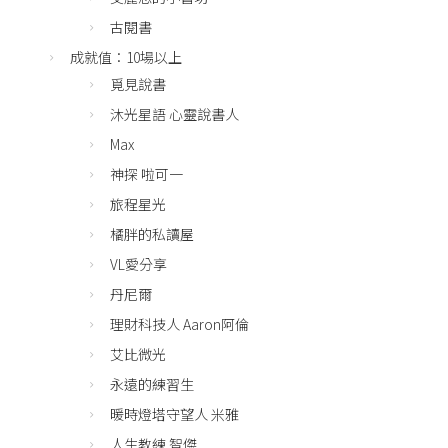
古閱書
成就值：10場以上
覓見說書
沐光星語 心靈說書人
Max
神探 啦可一
旅程星光
橘胖的私讀屋
VL愛分享
丹尼爾
理財科技人 Aaron阿倫
艾比微光
永遠的練習生
暖時燈塔守望人 米雅
人生教練 智傑