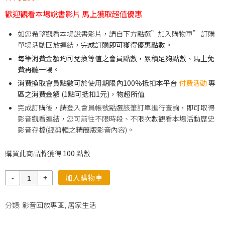
歡迎觀看本場說書影片 馬上獲取超值優惠
如您希望觀看本場說書影片，請自下方點選”加入購物車” 訂購
單場活動回放連結，
完成訂購即可獲得優惠點數。
每筆消費金額均可兌換等值之會員點數，累積足夠點數、馬上免
費再聽一場。
消費換取會員點數可於使用期限內100%抵扣本平台
付費活動
專
區之消費金額 (1點可抵扣1元)，物超所值
完成訂購後，請登入會員帳號點選該筆訂單進行查詢，即可取得
影音觀看連結，您可前往不限時段、不限次數觀看本場活動歷史
影音存檔(經剪輯之精簡版影音內容)。
購買此商品將獲得
100
點數
數
加入購物車
量
分類:
影音回放專區
,
居家生活