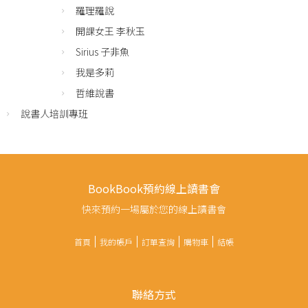
羅理羅說
開課女王 李秋玉
Sirius 子非魚
我是多莉
哲維說書
說書人培訓專班
BookBook預約線上讀書會
快來預約一場屬於您的線上讀書會
首頁
我的帳戶
訂單查詢
購物車
結帳
聯絡方式