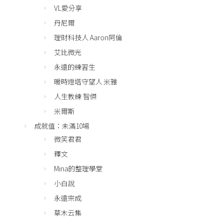
VL愛分享
丹尼爾
理財科技人 Aaron阿倫
艾比微光
永遠的練習生
暖時燈塔守望人 米雅
人生教練 智傑
米爾斯
成就值：未滿10場
微笑君君
釋文
Mina的整理學堂
小白說
永遠宗成
草木云集