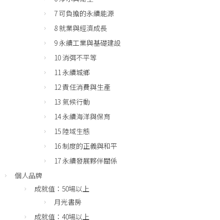
7 可負擔的永續能源
8 就業與經濟成長
9 永續工業與基礎建設
10 消弭不平等
11 永續城鄉
12 責任消費與生產
13 氣候行動
14 永續海洋與保育
15 陸域生態
16 制度的正義與和平
17 永續發展夥伴關係
個人品牌
成就值：50場以上
月光書房
成就值：40場以上