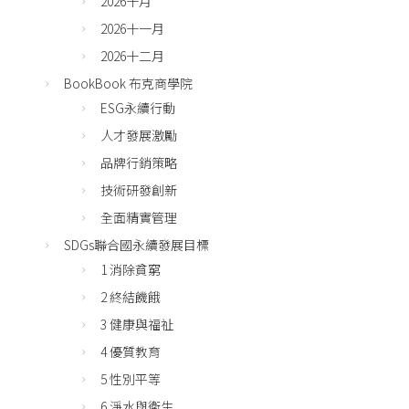
2026十月
2026十一月
2026十二月
BookBook 布克商學院
ESG永續行動
人才發展激勵
品牌行銷策略
技術研發創新
全面精實管理
SDGs聯合國永續發展目標
1 消除貧窮
2 終結饑餓
3 健康與福祉
4 優質教育
5 性別平等
6 淨水與衛生