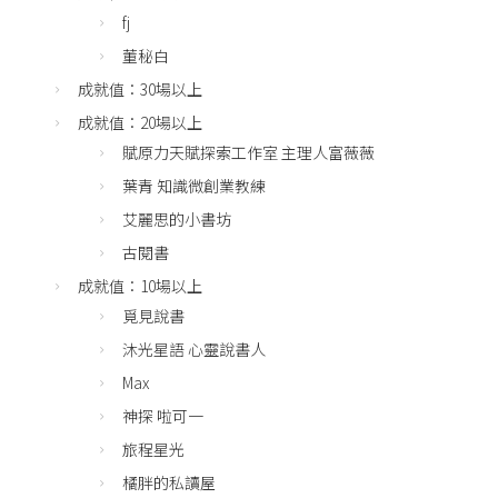
fj
董秘白
成就值：30場以上
成就值：20場以上
賦原力天賦探索工作室 主理人富薇薇
葉青 知識微創業教練
艾麗思的小書坊
古閱書
成就值：10場以上
覓見說書
沐光星語 心靈說書人
Max
神探 啦可一
旅程星光
橘胖的私讀屋