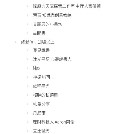
賦原力天賦探索工作室 主理人富薇薇
葉青 知識微創業教練
艾麗思的小書坊
古閱書
成就值：10場以上
覓見說書
沐光星語 心靈說書人
Max
神探 啦可一
旅程星光
橘胖的私讀屋
VL愛分享
丹尼爾
理財科技人 Aaron阿倫
艾比微光