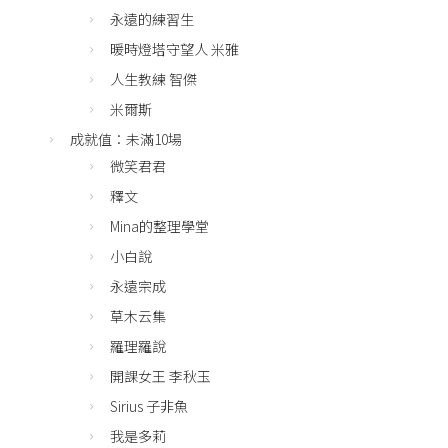
永遠的練習生
暖時燈塔守望人 米雅
人生教練 智傑
米爾斯
成就值：未滿10場
微笑君君
釋文
Mina的整理學堂
小白說
永遠宗成
草木云集
羅理羅說
開課女王 李秋玉
Sirius 子非魚
我是多莉