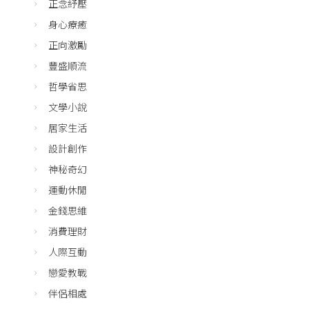
正念紓壓
身心療癒
正向激勵
豐盛順流
哲學省思
文學小說
居家生活
設計創作
神秘奇幻
運動休閒
金錢思維
消費理財
人際互動
戀愛教戰
伴侶相處