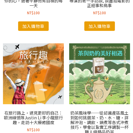
你的心，過著平靜而有目標的每
導演的第一手訪談, 談盡拍電影的
一天
正經事和鳥事
NT$
100
NT$
100
加入購物車
加入購物車
在旅行路上，遇見更好的自己：
奶茶風味學──從認識產區風土
歐洲線領隊Justin Li 李小龍旅行
到如何挑選茶、奶、水、糖，詳
趣，走訪十大療癒國度
解沖泡、調飲、鍋煮等各式沖煮
技巧，學會以紮實工序調製一杯
NT$
100
職人級精品奶茶