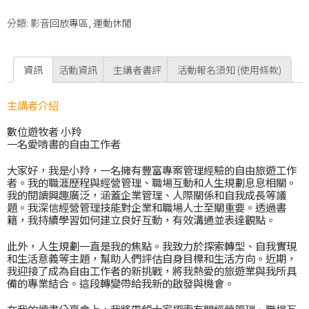
分類:
影音回放專區
,
運動休閒
資訊
活動資訊
主講者書評
活動報名須知 (使用條款)
主講者介紹
數位遊牧者 小羚
一名愛啃書的自由工作者
大家好，我是小羚，一名擁有豐富專案管理經驗的自由旅遊工作
者。我的職涯歷程與經營管理、職場互動和人生規劃息息相關。
我的閱讀興趣廣泛，涵蓋企業管理、人際關係和自我成長等議
題。我深信經營管理技能對企業和職場人士至關重要。透過書
籍，我持續學習如何建立良好互動，有效溝通並表達觀點。
此外，人生規劃一直是我的焦點。我致力於探索轉型、自我實現
和生活意義等主題，幫助人們評估自身目標和生活方向。近期，
我迎接了成為自由工作者的新挑戰，將我熱愛的旅遊業與我所具
備的專業結合。這段轉變帶給我新的啟發與機會。
在我的讀書分享會上，我將帶領大家探索有關經營管理、職場互