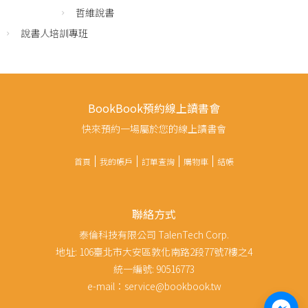
哲維說書
說書人培訓專班
BookBook預約線上讀書會
快來預約一場屬於您的線上讀書會
首頁
我的帳戶
訂單查詢
購物車
結帳
聯絡方式
泰倫科技有限公司 TalenTech Corp.
地址: 106臺北市大安區敦化南路2段77號7樓之4
統一編號: 90516773
e-mail：service@bookbook.tw