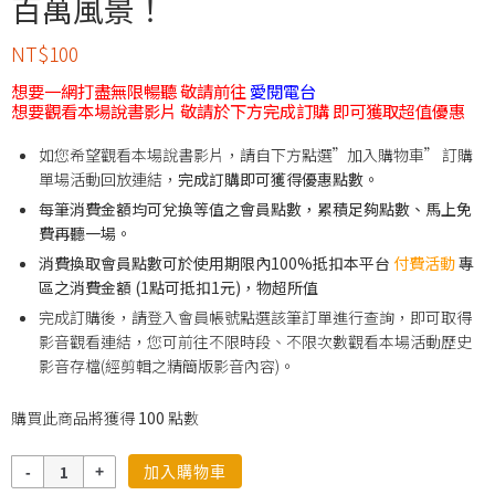
百萬風景！
NT$
100
想要一網打盡無限暢聽 敬請前往
愛閱電台
想要觀看本場說書影片 敬請於下方完成訂購 即可獲取超值優惠
如您希望觀看本場說書影片，請自下方點選”加入購物車” 訂購
單場活動回放連結，
完成訂購即可獲得優惠點數。
每筆消費金額均可兌換等值之會員點數，累積足夠點數、馬上免
費再聽一場。
消費換取會員點數可於使用期限內100%抵扣本平台
付費活動
專
區之消費金額 (1點可抵扣1元)，物超所值
完成訂購後，請登入會員帳號點選該筆訂單進行查詢，即可取得
影音觀看連結，您可前往不限時段、不限次數觀看本場活動歷史
影音存檔(經剪輯之精簡版影音內容)。
購買此商品將獲得
100
點數
數
加入購物車
量