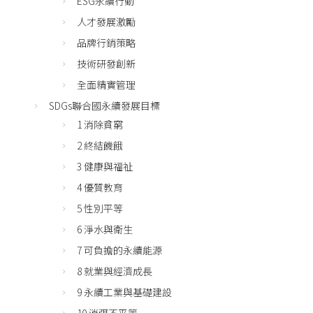
ESG永續行動
人才發展激勵
品牌行銷策略
技術研發創新
全面精實管理
SDGs聯合國永續發展目標
1 消除貧窮
2 終結饑餓
3 健康與福祉
4 優質教育
5 性別平等
6 淨水與衛生
7 可負擔的永續能源
8 就業與經濟成長
9 永續工業與基礎建設