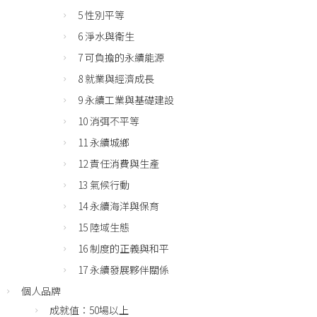
5 性別平等
6 淨水與衛生
7 可負擔的永續能源
8 就業與經濟成長
9 永續工業與基礎建設
10 消弭不平等
11 永續城鄉
12 責任消費與生產
13 氣候行動
14 永續海洋與保育
15 陸域生態
16 制度的正義與和平
17 永續發展夥伴關係
個人品牌
成就值：50場以上