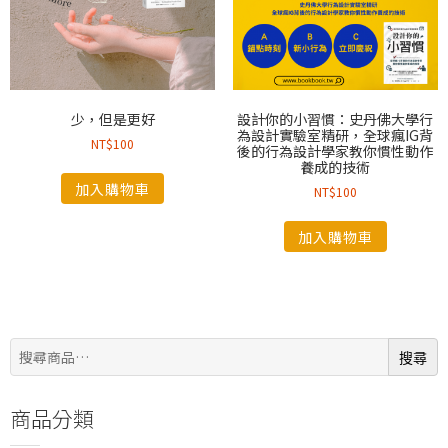
少，但是更好
設計你的小習慣：史丹佛大學行
為設計實驗室精研，全球瘋IG背
NT$
100
後的行為設計學家教你慣性動作
養成的技術
加入購物車
NT$
100
加入購物車
搜
搜尋
尋:
商品分類