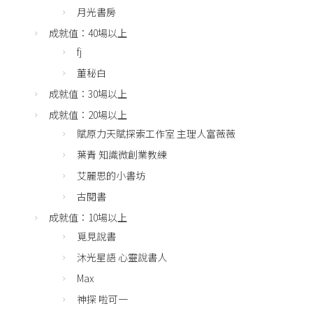
月光書房
成就值：40場以上
fj
董秘白
成就值：30場以上
成就值：20場以上
賦原力天賦探索工作室 主理人富薇薇
葉青 知識微創業教練
艾麗思的小書坊
古閱書
成就值：10場以上
覓見說書
沐光星語 心靈說書人
Max
神探 啦可一