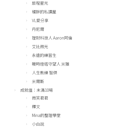
旅程星光
橘胖的私讀屋
VL愛分享
丹尼爾
理財科技人 Aaron阿倫
艾比微光
永遠的練習生
暖時燈塔守望人 米雅
人生教練 智傑
米爾斯
成就值：未滿10場
微笑君君
釋文
Mina的整理學堂
小白說