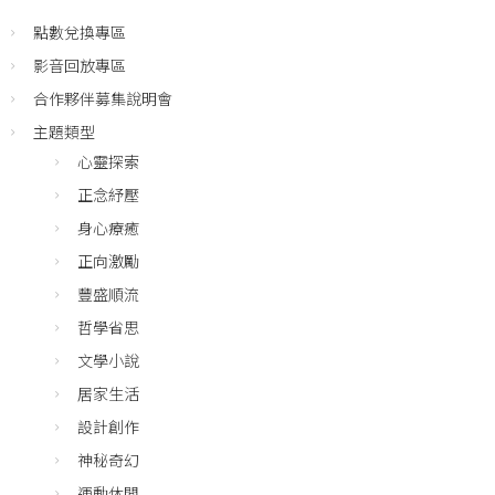
點數兌換專區
影音回放專區
合作夥伴募集說明會
主題類型
心靈探索
正念紓壓
身心療癒
正向激勵
豐盛順流
哲學省思
文學小說
居家生活
設計創作
神秘奇幻
運動休閒