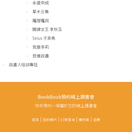
永遠宗成
草木云集
羅理羅說
開課女王 李秋玉
Sirius 子非魚
我是多莉
哲維說書
說書人培訓專班
BookBook預約線上讀書會
快來預約一場屬於您的線上讀書會
首頁
我的帳戶
訂單查詢
購物車
結帳