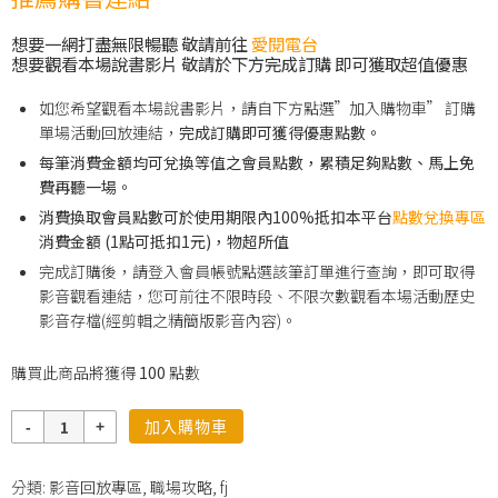
想要一網打盡無限暢聽 敬請前往
愛閱電台
想要觀看本場說書影片 敬請於下方完成訂購 即可獲取超值優惠
如您希望觀看本場說書影片，請自下方點選”加入購物車” 訂購
單場活動回放連結，
完成訂購即可獲得優惠點數。
每筆消費金額均可兌換等值之會員點數，累積足夠點數、馬上免
費再聽一場。
消費換取會員點數可於使用期限內100%抵扣本平台
點數兌換專區
消費金額 (1點可抵扣1元)，物超所值
完成訂購後，請登入會員帳號點選該筆訂單進行查詢，即可取得
影音觀看連結，您可前往不限時段、不限次數觀看本場活動歷史
影音存檔(經剪輯之精簡版影音內容)。
購買此商品將獲得
100
點數
數
加入購物車
量
分類:
影音回放專區
,
職場攻略
,
fj