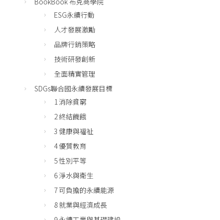
BookBook 布克商學院
ESG永續行動
人才發展激勵
品牌行銷策略
技術研發創新
全面精實管理
SDGs聯合國永續發展目標
1 消除貧窮
2 終結饑餓
3 健康與福祉
4 優質教育
5 性別平等
6 淨水與衛生
7 可負擔的永續能源
8 就業與經濟成長
9 永續工業與基礎建設