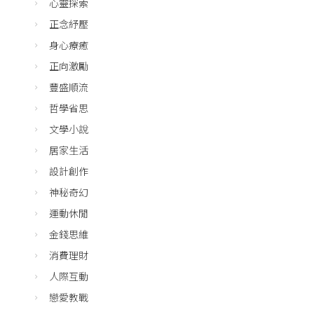
心靈探索
正念紓壓
身心療癒
正向激勵
豐盛順流
哲學省思
文學小說
居家生活
設計創作
神秘奇幻
運動休閒
金錢思維
消費理財
人際互動
戀愛教戰