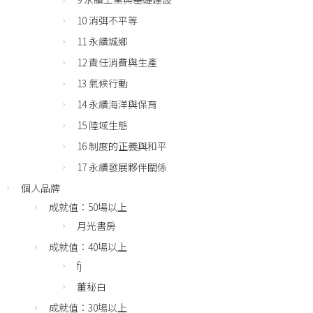
10 消弭不平等
11 永續城鄉
12 責任消費與生產
13 氣候行動
14 永續海洋與保育
15 陸域生態
16 制度的正義與和平
17 永續發展夥伴關係
個人品牌
成就值：50場以上
月光書房
成就值：40場以上
fj
董秘白
成就值：30場以上