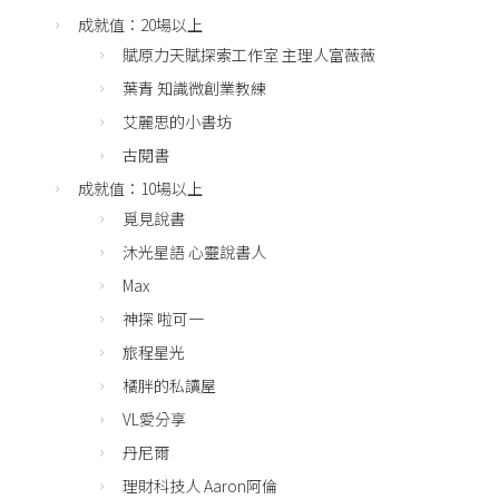
成就值：20場以上
賦原力天賦探索工作室 主理人富薇薇
葉青 知識微創業教練
艾麗思的小書坊
古閱書
成就值：10場以上
覓見說書
沐光星語 心靈說書人
Max
神探 啦可一
旅程星光
橘胖的私讀屋
VL愛分享
丹尼爾
理財科技人 Aaron阿倫