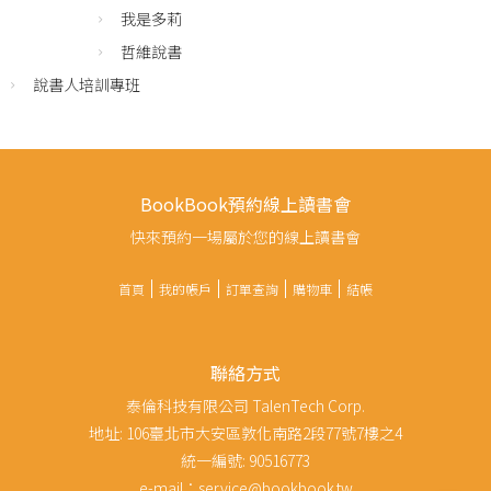
我是多莉
哲維說書
說書人培訓專班
BookBook預約線上讀書會
快來預約一場屬於您的線上讀書會
首頁
我的帳戶
訂單查詢
購物車
結帳
聯絡方式
泰倫科技有限公司 TalenTech Corp.
地址: 106臺北市大安區敦化南路2段77號7樓之4
統一編號: 90516773
e-mail：service@bookbook.tw