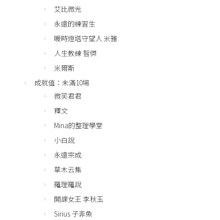
艾比微光
永遠的練習生
暖時燈塔守望人 米雅
人生教練 智傑
米爾斯
成就值：未滿10場
微笑君君
釋文
Mina的整理學堂
小白說
永遠宗成
草木云集
羅理羅說
開課女王 李秋玉
Sirius 子非魚