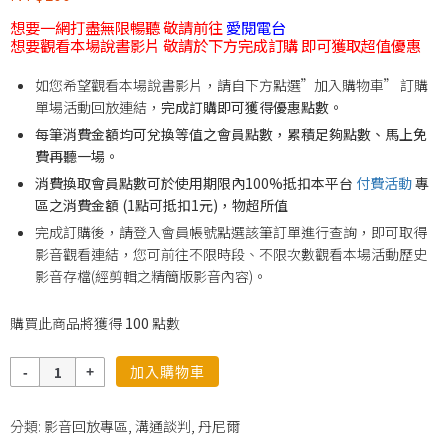
想要一網打盡無限暢聽 敬請前往
愛閱電台
想要觀看本場說書影片 敬請於下方完成訂購 即可獲取超值優惠
如您希望觀看本場說書影片，請自下方點選”加入購物車” 訂購
單場活動回放連結，
完成訂購即可獲得優惠點數。
每筆消費金額均可兌換等值之會員點數，累積足夠點數、馬上免
費再聽一場。
消費換取會員點數可於使用期限內100%抵扣本平台
付費活動
專
區之消費金額 (1點可抵扣1元)，物超所值
完成訂購後，請登入會員帳號點選該筆訂單進行查詢，即可取得
影音觀看連結，您可前往不限時段、不限次數觀看本場活動歷史
影音存檔(經剪輯之精簡版影音內容)。
購買此商品將獲得
100
點數
數
加入購物車
量
分類:
影音回放專區
,
溝通談判
,
丹尼爾