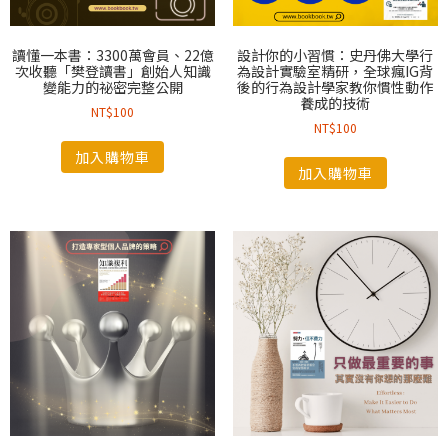
讀懂一本書：3300萬會員、22億
設計你的小習慣：史丹佛大學行
次收聽「樊登讀書」創始人知識
為設計實驗室精研，全球瘋IG背
變能力的祕密完整公開
後的行為設計學家教你慣性動作
養成的技術
NT$
100
NT$
100
加入購物車
加入購物車