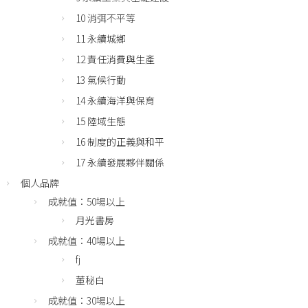
10 消弭不平等
11 永續城鄉
12 責任消費與生產
13 氣候行動
14 永續海洋與保育
15 陸域生態
16 制度的正義與和平
17 永續發展夥伴關係
個人品牌
成就值：50場以上
月光書房
成就值：40場以上
fj
董秘白
成就值：30場以上