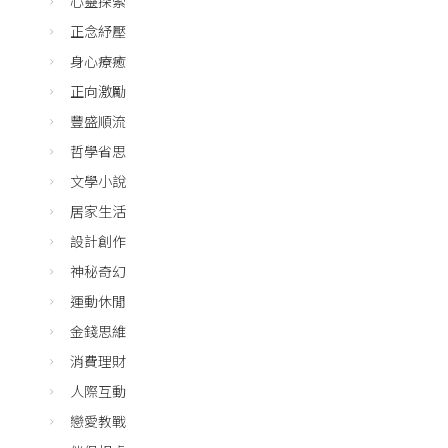
心靈探索
正念紓壓
身心療癒
正向激勵
豐盛順流
哲學省思
文學小說
居家生活
設計創作
神秘奇幻
運動休閒
金錢思維
消費理財
人際互動
戀愛教戰