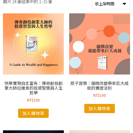
顯示 24 筆結果中的 1–15 筆
快樂實現自主富有：傳奇創投創
原子習慣：細微改變帶來巨大成
業大師拉維肯的投資智慧與人生
就的實證法則
哲學
NT$
100
NT$
100
加入購物車
加入購物車