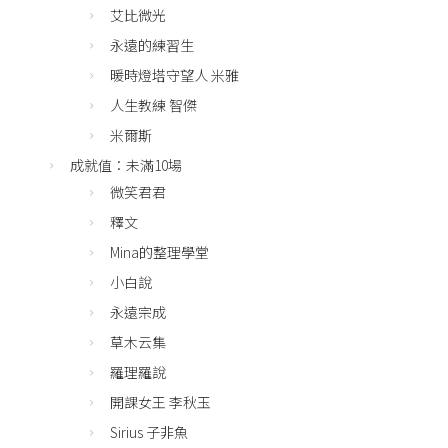
艾比微光
永遠的練習生
暖時燈塔守望人 米雅
人生教練 智傑
米爾斯
成就值：未滿10場
微笑君君
釋文
Mina的整理學堂
小白說
永遠宗成
草木云集
羅理羅說
開課女王 李秋玉
Sirius 子非魚