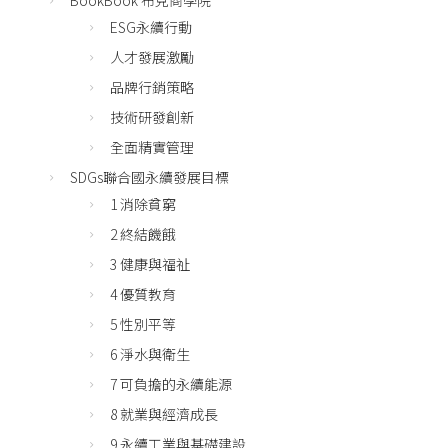
ESG永續行動
人才發展激勵
品牌行銷策略
技術研發創新
全面精實管理
SDGs聯合國永續發展目標
1 消除貧窮
2 終結饑餓
3 健康與福祉
4 優質教育
5 性別平等
6 淨水與衛生
7 可負擔的永續能源
8 就業與經濟成長
9 永續工業與基礎建設