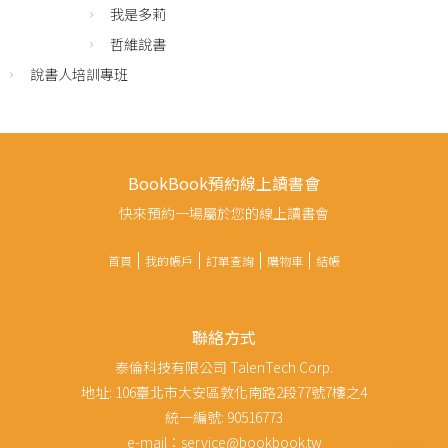
我是多莉
哲維說書
說書人培訓專班
BookBook預約線上讀書會
快來預約一場屬於您的線上讀書會
首頁
我的帳戶
訂單查詢
購物車
結帳
聯絡方式
泰倫科技有限公司 TalenTech Corp.
地址: 106臺北市大安區敦化南路2段77號7樓之4
統一編號: 90516773
e-mail：service@bookbook.tw