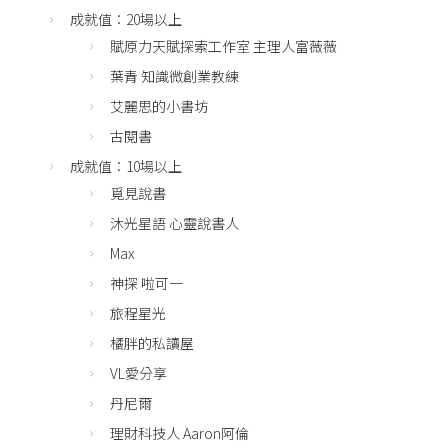
成就值：20場以上
賦原力天賦探索工作室 主理人富薇薇
葉青 知識微創業教練
艾麗思的小書坊
古閱書
成就值：10場以上
覓見說書
沐光星語 心靈說書人
Max
神探 啦可一
旅程星光
橘胖的私讀屋
VL愛分享
丹尼爾
理財科技人 Aaron阿倫