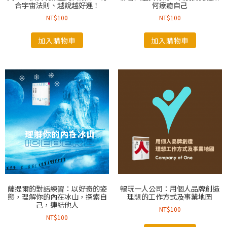
合宇宙法則、越說越好運！
何療癒自己
NT$
100
NT$
100
加入購物車
加入購物車
薩提爾的對話練習：以好奇的姿
暢玩一人公司：用個人品牌創造
態，理解你的內在冰山，探索自
理想的工作方式及事業地圖
己，連結他人
NT$
100
NT$
100