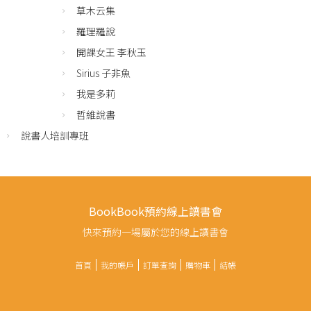
草木云集
羅理羅說
開課女王 李秋玉
Sirius 子非魚
我是多莉
哲維說書
說書人培訓專班
BookBook預約線上讀書會
快來預約一場屬於您的線上讀書會
首頁
我的帳戶
訂單查詢
購物車
結帳