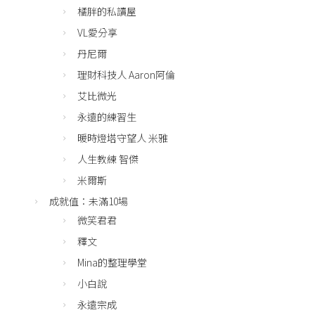
橘胖的私讀屋
VL愛分享
丹尼爾
理財科技人 Aaron阿倫
艾比微光
永遠的練習生
暖時燈塔守望人 米雅
人生教練 智傑
米爾斯
成就值：未滿10場
微笑君君
釋文
Mina的整理學堂
小白說
永遠宗成