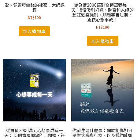
愛、健康與金錢的祕密：大師課
從負債2000萬到奇蹟罩我每一
程
天：8個吸引好運、財富和人緣的
超狂變身機制，順應宇宙法則，
NT$
100
更快心想事成！
NT$
100
加入購物車
加入購物車
從負債2000萬到心想事成每一
你發生過什麼事：關於創傷如何
天：15個實現願望的口頭禪，符
影響大腦與行為，以及我們能如