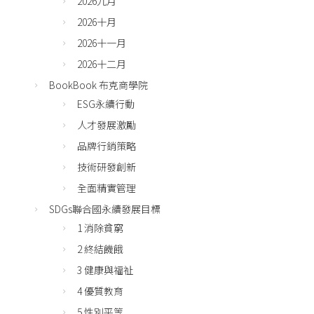
2026九月
2026十月
2026十一月
2026十二月
BookBook 布克商學院
ESG永續行動
人才發展激勵
品牌行銷策略
技術研發創新
全面精實管理
SDGs聯合國永續發展目標
1 消除貧窮
2 終結饑餓
3 健康與福祉
4 優質教育
5 性別平等