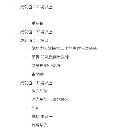
成就值：40場以上
fj
董秘白
成就值：30場以上
成就值：20場以上
賦原力天賦探索工作室 主理人富薇薇
葉青 知識微創業教練
艾麗思的小書坊
古閱書
成就值：10場以上
覓見說書
沐光星語 心靈說書人
Max
神探 啦可一
旅程星光