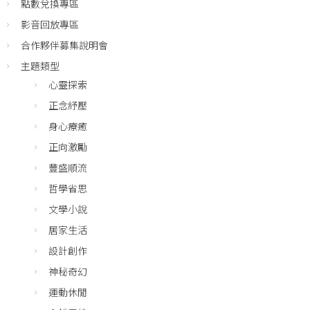
點數兌換專區
影音回放專區
合作夥伴募集說明會
主題類型
心靈探索
正念紓壓
身心療癒
正向激勵
豐盛順流
哲學省思
文學小說
居家生活
設計創作
神秘奇幻
運動休閒