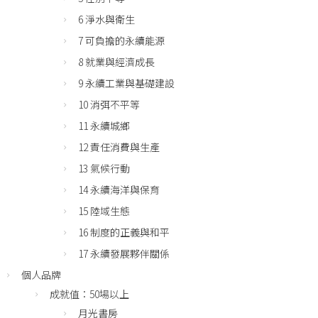
6 淨水與衛生
7 可負擔的永續能源
8 就業與經濟成長
9 永續工業與基礎建設
10 消弭不平等
11 永續城鄉
12 責任消費與生產
13 氣候行動
14 永續海洋與保育
15 陸域生態
16 制度的正義與和平
17 永續發展夥伴關係
個人品牌
成就值：50場以上
月光書房