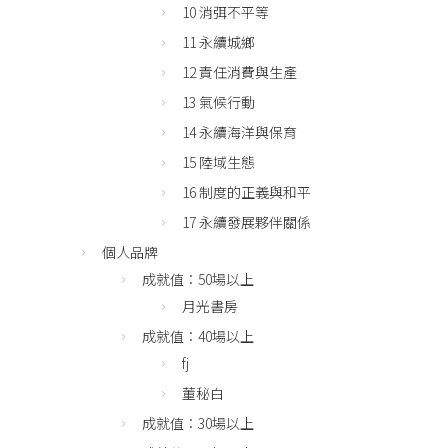
10 消弭不平等
11 永續城鄉
12 責任消費與生產
13 氣候行動
14 永續海洋與保育
15 陸域生態
16 制度的正義與和平
17 永續發展夥伴關係
個人品牌
成就值：50場以上
月光書房
成就值：40場以上
fj
董秘白
成就值：30場以上