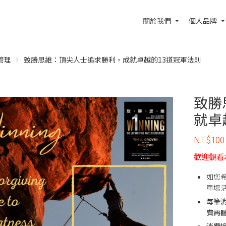
關於我們
個人品牌
管理
致勝思維：頂尖人士追求勝利，成就卓越的13道冠軍法則
致勝
就卓
NT$
100
歡迎觀看
如您
單場
每筆
費再
消費