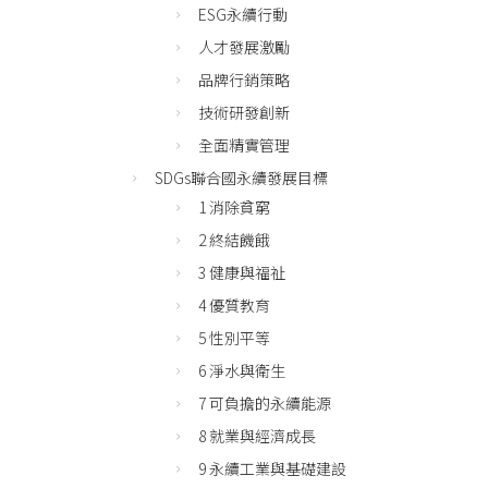
ESG永續行動
人才發展激勵
品牌行銷策略
技術研發創新
全面精實管理
SDGs聯合國永續發展目標
1 消除貧窮
2 終結饑餓
3 健康與福祉
4 優質教育
5 性別平等
6 淨水與衛生
7 可負擔的永續能源
8 就業與經濟成長
9 永續工業與基礎建設