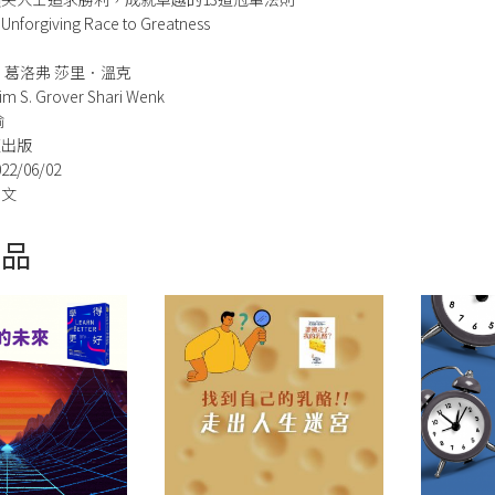
 Unforgiving Race to Greatness
．葛洛弗 莎里．溫克
S. Grover Shari Wenk
瑜
經出版
2/06/02
中文
商品