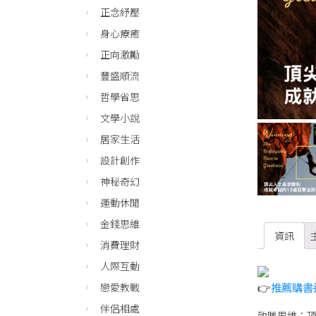
正念紓壓
身心療癒
正向激勵
豐盛順流
哲學省思
文學小說
居家生活
設計創作
神秘奇幻
運動休閒
金錢思維
資訊
消費理財
人際互動
👉
推薦購書
戀愛教戰
伴侶相處
致勝思維：頂