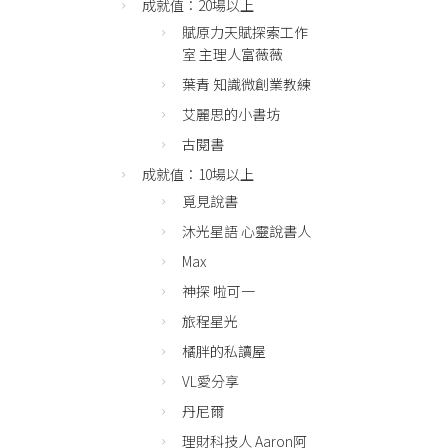
成就值：20場以上
賦原力天賦探索工作
室 主理人富薇薇
葉青 知識微創業教練
艾麗思的小書坊
古閱書
成就值：10場以上
覓見說書
沐光星語 心靈說書人
Max
神探 啦可一
旅程星光
橘胖的私讀屋
VL愛分享
丹尼爾
理財科技人 Aaron阿