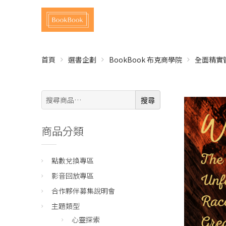
首頁
選書企劃
BookBook 布克商學院
全面精實
搜
搜尋
尋:
商品分類
點數兌換專區
影音回放專區
合作夥伴募集說明會
主題類型
心靈探索