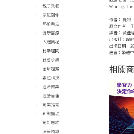
親子教養
Winning: The
家庭關係
作者： 提姆
熟齡樂活
原文作者： Tim 
健康醫療
譯者： 黃佳
出版社：聯
人體奧秘
出版日期：202
秘辛趣聞
語言：繁體
社會永續
相關
全球趨勢
數位科技
經濟商業
經營管理
創業指南
知識變現
創新思維
決策領導