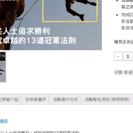
區之消
完成
影音
影音存
購買此商
數
量
分類:
影音
主辦者介紹
主辦者書評
活動進行方式
活動報名須知 (使用條款)
連結
尖人士追求勝利，成就卓越的13道冠軍法則