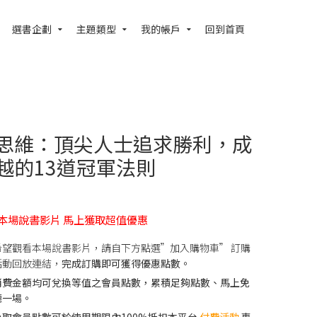
選書企劃
主題類型
我的帳戶
回到首頁
思維：頂尖人士追求勝利，成
越的13道冠軍法則
本場說書影片 馬上獲取超值優惠
希望觀看本場說書影片，請自下方點選”加入購物車” 訂購
活動回放連結，
完成訂購即可獲得優惠點數。
消費金額均可兌換等值之會員點數，累積足夠點數、馬上免
聽一場。
換取會員點數可於使用期限內100%抵扣本平台
付費活動
專