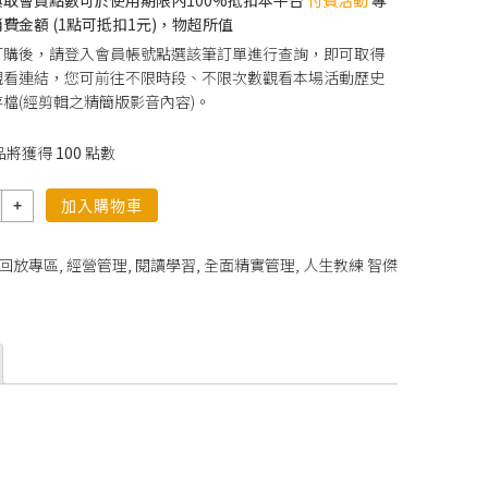
費金額 (1點可抵扣1元)，物超所值
訂購後，請登入會員帳號點選該筆訂單進行查詢，即可取得
觀看連結，您可前往不限時段、不限次數觀看本場活動歷史
檔(經剪輯之精簡版影音內容)。
品將獲得
100
點數
加入購物車
回放專區
,
經營管理
,
閱讀學習
,
全面精實管理
,
人生教練 智傑